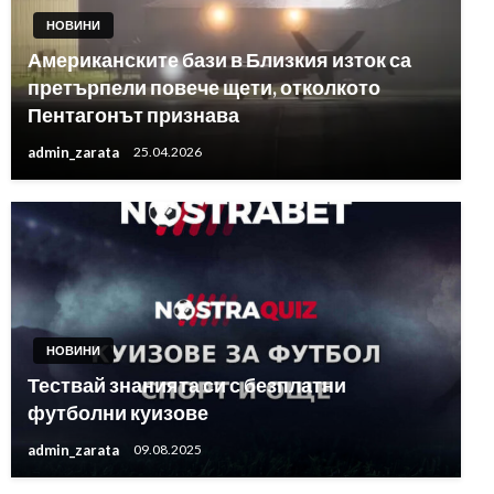
НОВИНИ
Американските бази в Близкия изток са
претърпели повече щети, отколкото
Пентагонът признава
admin_zarata
25.04.2026
НОВИНИ
Тествай знанията си с безплатни
футболни куизове
admin_zarata
09.08.2025