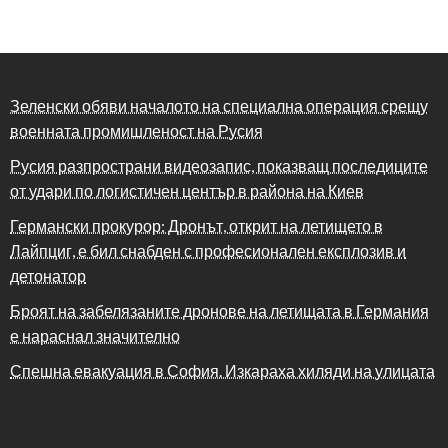
Зеленски обяви началото на специална операция срещу
военната промишленост на Русия
Русия разпространи видеозапис, показващ последиците
от удари по логистичен център в района на Киев
Германски прокурор: Дронът, открит на летището в
Лайпциг, е бил снабден с професионален експлозив и
детонатор
Броят на забелязаните дронове на летищата в Германия
е нараснал значително
Спешна евакуация в София. Изкараха хиляди на улицата