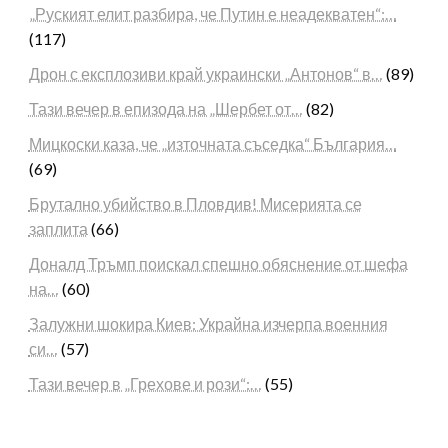
„Руският елит разбира, че Путин е неадекватен“:…
(117)
Дрон с експлозиви край украински „Антонов“ в…
(89)
Тази вечер в епизода на „Шербет от…
(82)
Мицкоски каза, че „източната съседка“ България…
(69)
Брутално убийство в Пловдив! Мисерията се
заплита
(66)
Доналд Тръмп поискал спешно обяснение от шефа
на…
(60)
Залужни шокира Киев: Украйна изчерпа военния
си…
(57)
Тази вечер в „Грехове и рози“:…
(55)