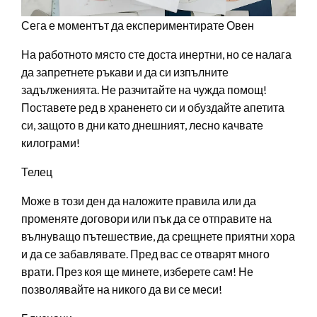
Сега е моментът да експериментирате Овен
На работното място сте доста инертни, но се налага
да запретнете ръкави и да си изпълните
задълженията. Не разчитайте на чужда помощ!
Поставете ред в храненето си и обуздайте апетита
си, защото в дни като днешният, лесно качвате
килограми!
Телец
Може в този ден да наложите правила или да
променяте договори или пък да се отправите на
вълнуващо пътешествие, да срещнете приятни хора
и да се забавлявате. Пред вас се отварят много
врати. През коя ще минете, изберете сам! Не
позволявайте на никого да ви се меси!