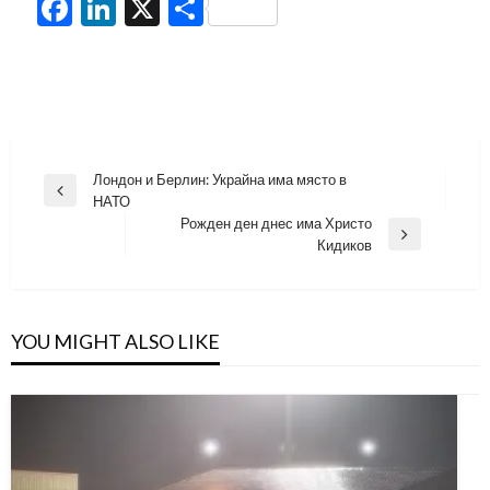
Facebook
LinkedIn
X
Share
Навигация
Лондон и Берлин: Украйна има място в
Previous
НАТО
Post
Рожден ден днес има Христо
Next
Кидиков
Post
YOU MIGHT ALSO LIKE