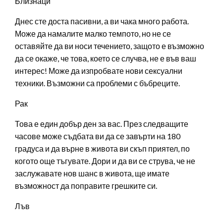
Близнаци
Днес сте доста пасивни, а ви чака много работа.
Може да намалите малко темпото, но не се
оставяйте да ви носи течението, защото е възможно
да се окаже, че това, което се случва, не е във ваш
интерес! Може да изпробвате нови сексуални
техники. Възможни са проблеми с бъбреците.
Рак
Това е един добър ден за вас. През следващите
часове може съдбата ви да се завърти на 180
градуса и да върне в живота ви скъп приятел, по
когото още тъгувате. Дори и да ви се струва, че не
заслужавате нов шанс в живота, ще имате
възможност да поправите грешките си.
Лъв