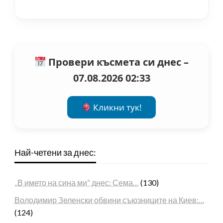
Провери късмета си днес –
07.08.2026 02:33
Кликни тук!
Най-четени за днес:
„В името на сина ми“ днес: Сема…
(130)
Володимир Зеленски обвини съюзниците на Киев:…
(124)