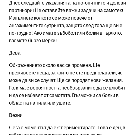
Днес следвайте указанията на по-опитните и делови
партньори! Не оставяйте важни задачи на самотек!
Изпълнете колкото се може повече от
ангажиментите сутринта, защото след това ще ви е
по-трудно! Ако имате зъбобол или болки в гърлото,
вземете бързо мерки!
Дева
Обкръжението около вас се променя. Ще
преживеете неща, за които не сте предполагали, че
може да ви се случат. Ще се породят нови желания.
Голяма е вероятността необвързаните да се влюбят
и да се избавят от самотата. Възможни са болки в
областта на тила или ушите.
Везни
Сега е моментът да експериментирате. Това е ден, в
който ще се изненадате от умението си да