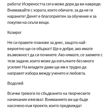
работа! Искреността сега може дори да ви навреди.
Внимавайте с хората, които обичате, за да не ги
нараните! Денят е благоприятен за обучение и за
покупки на скъпи вещи.
Козирог
Не си правете планове за днес, защото най-
вероятно ще се объркат! Ще е добре, ако имате
възможност да си починете. Ако нямате, се заемете с
тези задачи, които може да изпълните без много
усилия! На младите дами ще им е трудно да
направят избора между ученето и любовта.
Водолей
Всички тревоги по сбъдването на творческите
начинания изчезват. Вниманието ви ще бъде
насочено към проекти, които предвиждат