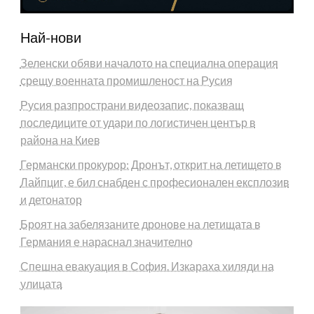
Най-нови
Зеленски обяви началото на специална операция
срещу военната промишленост на Русия
Русия разпространи видеозапис, показващ
последиците от удари по логистичен център в
района на Киев
Германски прокурор: Дронът, открит на летището в
Лайпциг, е бил снабден с професионален експлозив
и детонатор
Броят на забелязаните дронове на летищата в
Германия е нараснал значително
Спешна евакуация в София. Изкараха хиляди на
улицата