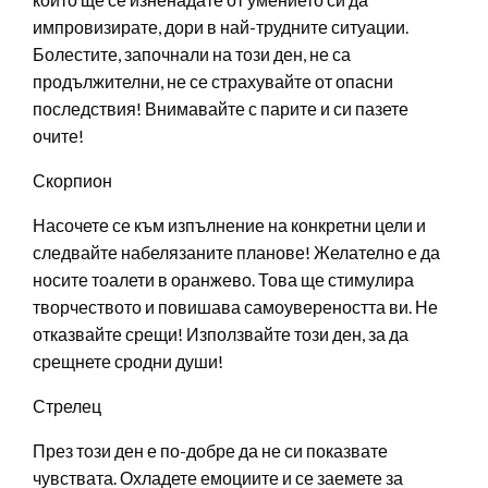
импровизирате, дори в най-трудните ситуации.
Болестите, започнали на този ден, не са
продължителни, не се страхувайте от опасни
последствия! Внимавайте с парите и си пазете
очите!
Скорпион
Насочете се към изпълнение на конкретни цели и
следвайте набелязаните планове! Желателно е да
носите тоалети в оранжево. Това ще стимулира
творчеството и повишава самоувереността ви. Не
отказвайте срещи! Използвайте този ден, за да
срещнете сродни души!
Стрелец
През този ден е по-добре да не си показвате
чувствата. Охладете емоциите и се заемете за