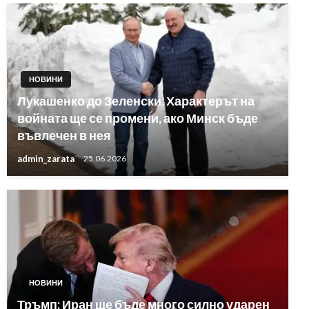
НОВИНИ
Лукашенко до Зеленски: Характерът на
войната ще се промени, ако Минск бъде
въвлечен в нея
admin_zarata
25.06.2026
НОВИНИ
Тръмп: Иран ще бъде много силно ударен