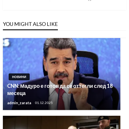
Post
YOU MIGHT ALSO LIKE
НОВИНИ
CNN: Мадуро е готов да се оттегли след 18
месеца
admin_zarata
01.12.2025