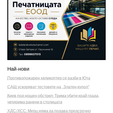
Най-нови
Противопожарен хеликоптер се разби в Юта
САЩ ускоряват тестовете на „Златен купол“
Киев под нощен обстрел: Трима убити край града,
четирима ранени в столицата
ХДС/ХСС: Мерц няма да подава предсрочно