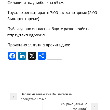
Филипини , на дълбочина 69 км.
Трусът е регистриран в 7:03 ч. местно време (2:03
българско време).
Публикувано съгласно общите разпоредби на
https://fakti.bg/world
Прочетено 13 пъти, 1 прочита днес
Facebook
LinkedIn
X
Share
Навигация
Зеленски вече е във Вашингтон за
Previous
срещата с Тръмп
Post
Избраха „Хижа на
Next
годината“