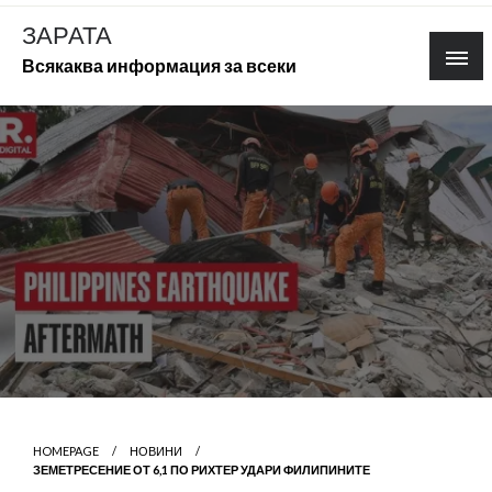
Skip
ЗАРАТА
to
Всякаква информация за всеки
content
HOMEPAGE
НОВИНИ
ЗЕМЕТРЕСЕНИЕ ОТ 6,1 ПО РИХТЕР УДАРИ ФИЛИПИНИТЕ