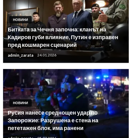
НОВИНИ
Битката за Чечня започна: кланът на
Кадиров губи влияние, Путин е изправен
пред кошмарен сценарий
admin_zarata
24.01.2026
НОВИНИ
Русия нанесе среднощен удар по
Запорожие: Разрушена е стена на
пететажен блок, има ранени