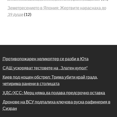
Земетресението в Япония: Жертвите нараснаха до
39 души
(12)
Противопожарен хеликоптер се разби в Юта
САЩ ускоряват тестовете на „Златен купол“
Киев под нощен обстрел: Трима убити край града,
четирима ранени в столицата
ХДС/ХСС: Мерц няма да подава предсрочно оставка
Дронове на ВСУ подпалиха ключова руска рафинерия в
Сизран