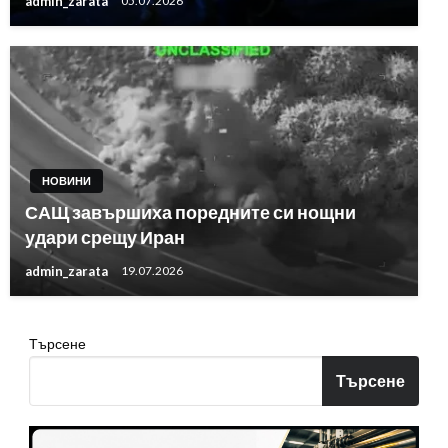
admin_zarata
05.07.2026
НОВИНИ
САЩ завършиха поредните си нощни
удари срещу Иран
admin_zarata
19.07.2026
Търсене
Търсене