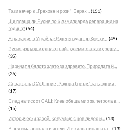
Тази вечер в „Грехове и рози“: Берак…
(151)
Ще плаща ли Русия по $20 милиарда репарации на
година?
(54)
Ескалация в Украйна: Ракетен удар по Киев и…
(45)
Русия извърши една от най-големите атаки срещу…
(35)
Наричат я бялото злато за здравето. Природата й…
(26)
Сенатът на САЩ прие „Закона Греъм“ за санкции…
(17)
След натиск от САЩ: Киев обеща мир за петрола в…
(15)
Исторически завой: Колумбия с нов лидер и…
(13)
В нея има авокадо и ягоди. И е хидратиращата…
(13)