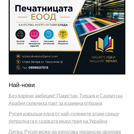
Най-нови
Без ядрени амбиции! Пакистан, Турция и Саудитска
Арабия сключиха пакт за взаимна отбрана
Русия извърши една от най-големите атаки срещу
петролната и газовата индустрия на Украйна
Литва: Русия може да използва украински дронове