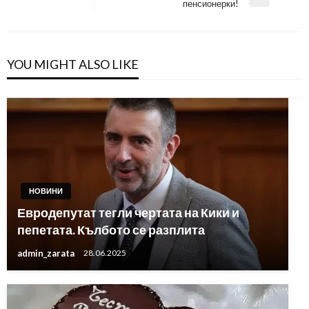
Next
пенсионерки!
Post
YOU MIGHT ALSO LIKE
НОВИНИ
Евродепутат тегли чертата на Кики и
пепетата. Кълбото се разплита
admin_zarata
28.06.2025