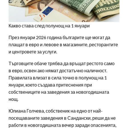
Какво става след полунощ на 1 януари
През януари 2026 година българите ще могат да
плащат в евро и левове в магазините, ресторантите
и центровете за услуги.
Търговците обаче трябва да връщат рестото само
в евро, освен ако нямат достатъчно наличност.
Правилата влизат в сила точно в полунощ на 1
януари, което създава притеснения при
собствениците на заведения за новогодишната
нощ.
Юлиана Голчева, собственик на едно от най-
посещаваните заведения в Сандански, реши да не
работи в новогодишната вечер заради опасенията,