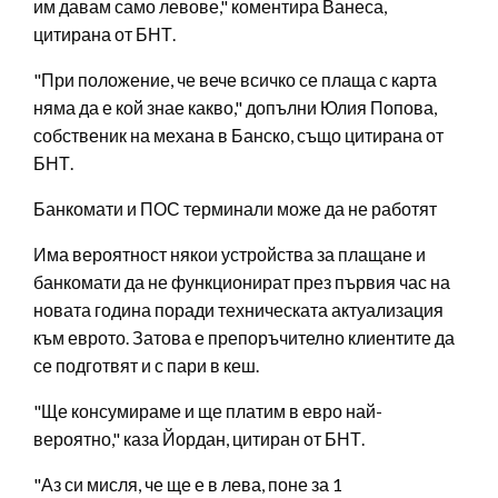
им давам само левове," коментира Ванеса,
цитирана от БНТ.
"При положение, че вече всичко се плаща с карта
няма да е кой знае какво," допълни Юлия Попова,
собственик на механа в Банско, също цитирана от
БНТ.
Банкомати и ПОС терминали може да не работят
Има вероятност някои устройства за плащане и
банкомати да не функционират през първия час на
новата година поради техническата актуализация
към еврото. Затова е препоръчително клиентите да
се подготвят и с пари в кеш.
"Ще консумираме и ще платим в евро най-
вероятно," каза Йордан, цитиран от БНТ.
"Аз си мисля, че ще е в лева, поне за 1