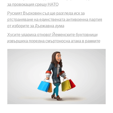
за провокация срещу НАТО
Руският Върховен съд ще разгледа иск за
отстраняване на единствената антивоенна партия
от изборите за Държавна дума
Хусите удариха отново! Йеменските бунтовници
извършиха поредна смъртоносна атака в рамките