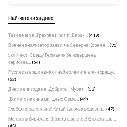
Най-четени за днес:
Тази вечер в „Грехове и рози“: Берак…
(449)
Военен анализатор заяви, че Северна Корея е…
(91)
Sky News: Срещу Германия бе извършена
сериозна…
(64)
Русия извърши една от най-големите атаки срещу…
(62)
Днес в епизода на „Доброта“: Мурат…
(53)
„В името на сина ми“ днес: Сема…
(49)
Глобално затопляне! Китай започва редовни…
(47)
Магнитна буря удря Земята още утре! Ето кога ще…
(45)