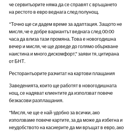
че сервитьорите няма да се справят с връщането
на рестото в евро веднага след полунощ.
"Точно ще си дадем време за адаптация. Защото не
мисля, че е добре вариантът веднага след 00:00
часа да влиза тази промяна. Това е новогодишна
вечер и мисля, че ще доведе до голямо объркване
наистина и много дискомфорт," заяви тя, цитирана
от БНТ.
Ресторантьорите разчитат на картови плащания
Заведенията, които ще работят в новогодишната
нощ, се надяват клиентите да използват повече
безкасови разплащания.
"Мисля, че ще е най-удобно за всички, ако
използваме повече картите, за да може да избегна и
неудобството на касиерите да ми връщат в евро, ако