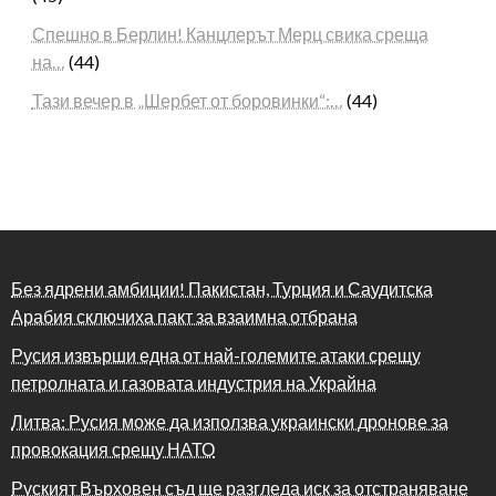
Спешно в Берлин! Канцлерът Мерц свика среща
на…
(44)
Тази вечер в „Шербет от боровинки“:…
(44)
Без ядрени амбиции! Пакистан, Турция и Саудитска
Арабия сключиха пакт за взаимна отбрана
Русия извърши една от най-големите атаки срещу
петролната и газовата индустрия на Украйна
Литва: Русия може да използва украински дронове за
провокация срещу НАТО
Руският Върховен съд ще разгледа иск за отстраняване