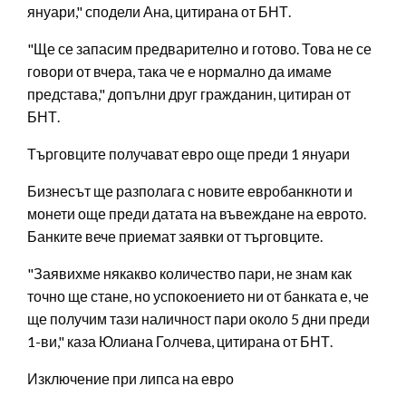
януари," сподели Ана, цитирана от БНТ.
"Ще се запасим предварително и готово. Това не се
говори от вчера, така че е нормално да имаме
представа," допълни друг гражданин, цитиран от
БНТ.
Търговците получават евро още преди 1 януари
Бизнесът ще разполага с новите евробанкноти и
монети още преди датата на въвеждане на еврото.
Банките вече приемат заявки от търговците.
"Заявихме някакво количество пари, не знам как
точно ще стане, но успокоението ни от банката е, че
ще получим тази наличност пари около 5 дни преди
1-ви," каза Юлиана Голчева, цитирана от БНТ.
Изключение при липса на евро