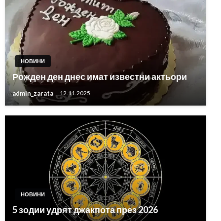
НОВИНИ
Рожден ден днес имат известни актьори
admin_zarata
12.11.2025
НОВИНИ
5 зодии удрят джакпота през 2026