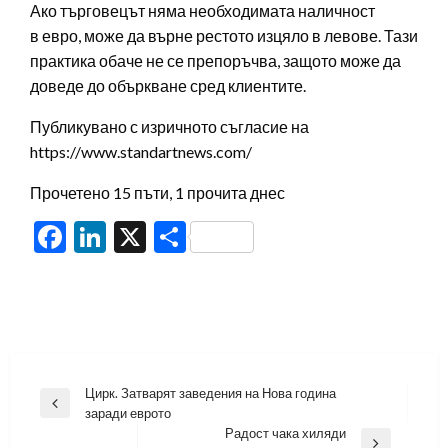
Ако търговецът няма необходимата наличност
в евро, може да върне рестото изцяло в левове. Тази
практика обаче не се препоръчва, защото може да
доведе до объркване сред клиентите.
Публикувано с изричното съгласие на
https://www.standartnews.com/
Прочетено 15 пъти, 1 прочита днес
Facebook
LinkedIn
X
Share
Навигация
Цирк. Затварят заведения на Нова година
Previous
заради еврото
Post
Радост чака хиляди