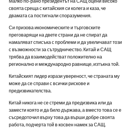
Малко по-рано президентът на САЩ оцени високо
своята среща с китайския си колега и каза, че
двамата са постигнали споразумения.
Си призова икономическите и търговските
преговарящи на двете страни да не спират да
намаляват списъка с проблеми и да увеличават този
с възможности за сътрудничество. Китай и САЩ
трябва да взаимодействат положително на
регионално и международно равнище, изтъкна той.
Китайският лидер изрази увереност, че страната му
може да се справи с всички рискове и
предизвикателства.
Китай никога не се стреми да предизвика или да
замести която и да било държава, а вместо това се е
съсредоточил върху това да върши добре своята
работа, подчерта той в косвен намек за САЩ.