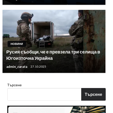
НОВИНИ
Русия съобщи, че е превзела три селища в
Югоизточна Украйна
admin_zarata
27.10.2025
Търсене
Търсене