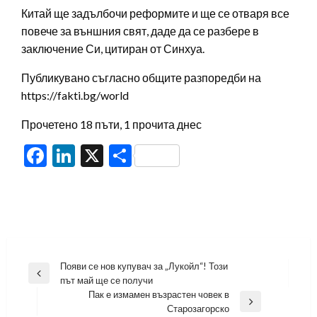
Китай ще задълбочи реформите и ще се отваря все
повече за външния свят, даде да се разбере в
заключение Си, цитиран от Синхуа.
Публикувано съгласно общите разпоредби на
https://fakti.bg/world
Прочетено 18 пъти, 1 прочита днес
Facebook
LinkedIn
X
Share
Навигация
Появи се нов купувач за „Лукойл“! Този
Previous
път май ще се получи
Post
Пак е измамен възрастен човек в
Next
Старозагорско