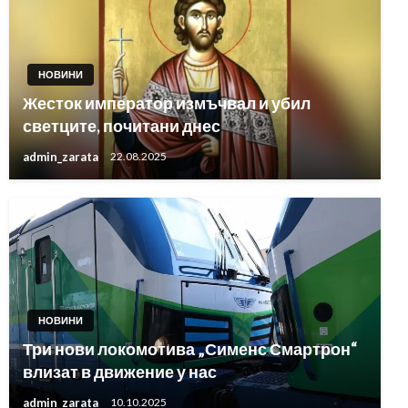
НОВИНИ
Жесток император измъчвал и убил
светците, почитани днес
admin_zarata
22.08.2025
НОВИНИ
Три нови локомотива „Сименс Смартрон“
влизат в движение у нас
admin_zarata
10.10.2025