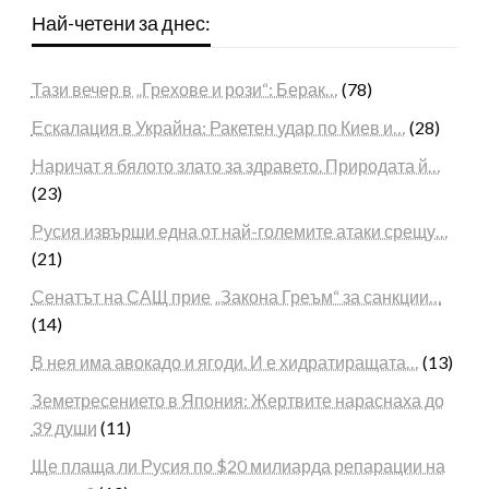
Най-четени за днес:
Тази вечер в „Грехове и рози“: Берак…
(78)
Ескалация в Украйна: Ракетен удар по Киев и…
(28)
Наричат я бялото злато за здравето. Природата й…
(23)
Русия извърши една от най-големите атаки срещу…
(21)
Сенатът на САЩ прие „Закона Греъм“ за санкции…
(14)
В нея има авокадо и ягоди. И е хидратиращата…
(13)
Земетресението в Япония: Жертвите нараснаха до
39 души
(11)
Ще плаща ли Русия по $20 милиарда репарации на