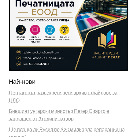
Най-нови
Пентагонът разсекрети пети архив с файлове за
НЛО
Бившият унгарски министър Петер Сиярто е
заплашен от 3 години затвор
Ще плаща ли Русия по $20 милиарда репарации на
година?