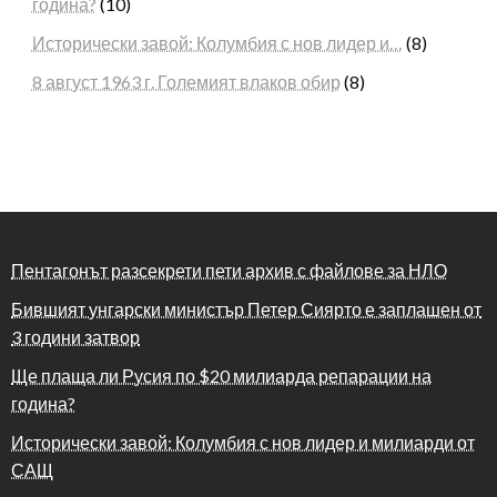
година?
(10)
Исторически завой: Колумбия с нов лидер и…
(8)
8 август 1963 г. Големият влаков обир
(8)
Пентагонът разсекрети пети архив с файлове за НЛО
Бившият унгарски министър Петер Сиярто е заплашен от
3 години затвор
Ще плаща ли Русия по $20 милиарда репарации на
година?
Исторически завой: Колумбия с нов лидер и милиарди от
САЩ