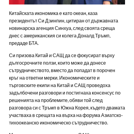
Китайската икономика е като океан, каза
президентът Си Дзинпин, цитиран от държавната
новинарска агенция Синхуа, след своята среща
днес с американския си колега Доналд Тръмп,
предаде БТА.
Си призова Китай и САЩ да се фокусират върху
дългосрочните ползи, които може да донесе
сътрудничеството, вместо да попадат в порочен
кръг на ответни мерки. Икономическите и
търговските екипи на Китай и САЩ проведоха
задълбочени разговори и постигнаха консенсус по
решенията на проблемите, обяви той след
разговора си с Тръмп в Южна Корея, където двамата
участваха в срещата на върха на форума Азиатско-
тихоокеанско икономическо сътрудничество.