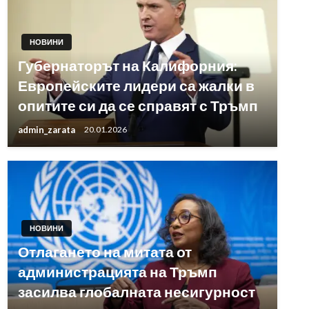
НОВИНИ
Губернаторът на Калифорния:
Европейските лидери са жалки в
опитите си да се справят с Тръмп
admin_zarata
20.01.2026
НОВИНИ
Отлагането на митата от
администрацията на Тръмп
засилва глобалната несигурност