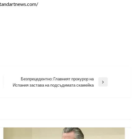
tandartnews.com/
Безпрецедентно: Главният прокурор на
Next
Испания застава на подсъдимата скамейка
Post