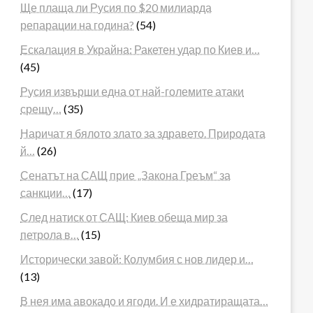
Ще плаща ли Русия по $20 милиарда
репарации на година?
(54)
Ескалация в Украйна: Ракетен удар по Киев и…
(45)
Русия извърши една от най-големите атаки
срещу…
(35)
Наричат я бялото злато за здравето. Природата
й…
(26)
Сенатът на САЩ прие „Закона Греъм“ за
санкции…
(17)
След натиск от САЩ: Киев обеща мир за
петрола в…
(15)
Исторически завой: Колумбия с нов лидер и…
(13)
В нея има авокадо и ягоди. И е хидратиращата…