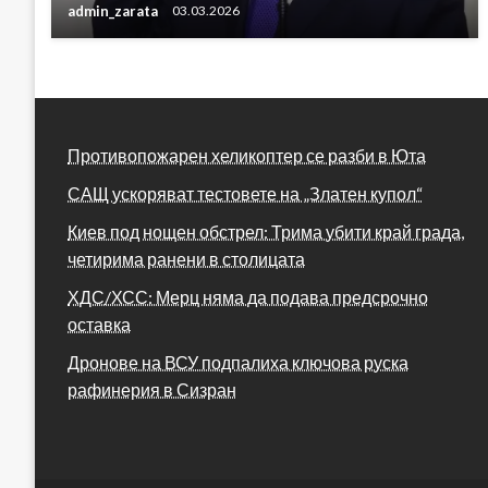
admin_zarata
03.03.2026
Противопожарен хеликоптер се разби в Юта
САЩ ускоряват тестовете на „Златен купол“
Киев под нощен обстрел: Трима убити край града,
четирима ранени в столицата
ХДС/ХСС: Мерц няма да подава предсрочно
оставка
Дронове на ВСУ подпалиха ключова руска
рафинерия в Сизран