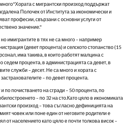
 много"Хората с мигрантски произход поддържат
агдалена Полочек от Института за икономически и
яват професии, свързани с основни услуги от
ествено значение."
 но имигрантите в тях не са много – например
истрация (девет процента) и селското стопанство (15
рсонал, има такива, в които работят малцина с
о седем процента, в администрацията са девет, в
ите служби – десет. Не са много и хората с
застрахователите – по девет процента.
и по почистването на сгради – 50 процента, по
обилостроенето – по 32 на сто.Като цяло в икономиката
грантски произход – това съгласно дефиницията на
мият човек или поне един от неговите родители е
ял от населението като цяло е почти толкова висок –