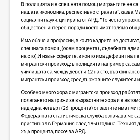
В полицията и в спешната помощ мигрантите не са
нашата икономика, респективно страната", казва М
социални науки, цитирана от АРД. "Те често упражн
обществен интерес, поради което имат голямо общ
Има обаче и професии, в които кадрите не достигат,
спешната помощ (осем процента) , съдебната админ
на сто).И извън сферите, в които има дефицит на пе
мигрантски произход: в полицията например са сам
училищата са между девет и 12 на сто, във финансов
мигрантски произход сред държавните служители и 
Особено много хора с мигрантски произход работят 
полагането на грижи за възрастните хора и в автом
над една четвърт (26 процента) от заетите имат ми
Федералната статистическа служба означава, че са
пристигнал в Германия след 1950 година. Техният д
25,6 процента, посочва АРД.