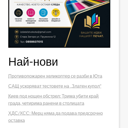
Най-нови
Противопожарен хеликоптер се разби в Юта
САЩ ускоряват тестовете на „Златен купол“
Киев под нощен обстрел: Трима убити край
града, четирима ранени в столицата
ХДС/ХСС: Мерц няма да подава предсрочно
оставка