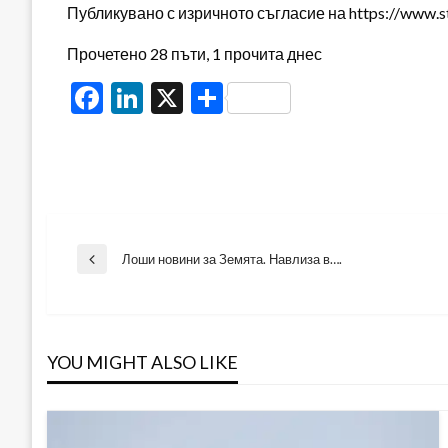
Публикувано с изричното съгласие на https://www.s
Прочетено 28 пъти, 1 прочита днес
Facebook
LinkedIn
X
Share
Навигация
Лоши новини за Земята. Навлиза в….
Previous
Post
YOU MIGHT ALSO LIKE