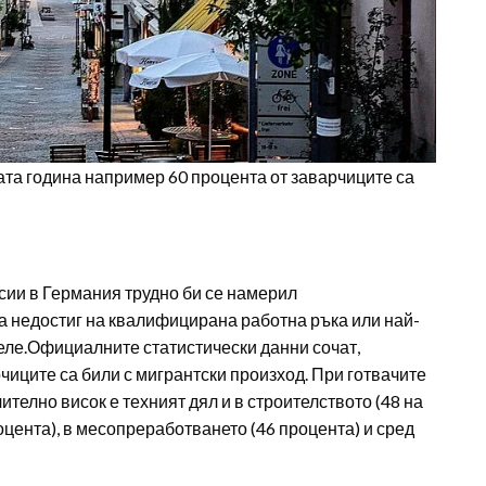
ата година например 60 процента от заварчиците са
сии в Германия трудно би се намерил
ма недостиг на квалифицирана работна ръка или най-
еле.Официалните статистически данни сочат,
чиците са били с мигрантски произход. При готвачите
ително висок е техният дял и в строителството (48 на
оцента), в месопреработването (46 процента) и сред