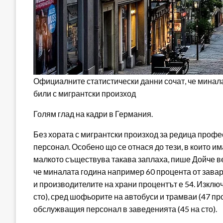
Официалните статистически данни сочат, че минал
били с мигрантски произход
Голям глад на кадри в Германия.
Без хората с мигрантски произход за редица профе
персонал. Особено що се отнася до тези, в които и
малкото съществува такава заплаха, пише Дойче в
че миналата година например 60 процента от завар
и производителите на храни процентът е 54. Изключ
сто), сред шофьорите на автобуси и трамваи (47 пр
обслужващия персонал в заведенията (45 на сто).