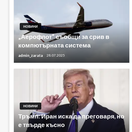
НОВИНИ
„Аерофлот“ съобщи за срив в
компютърната система
admin_zarata
28.07.2025
НОВИНИ
Тръмп: Иран иска да преговаря, но
е твърде късно