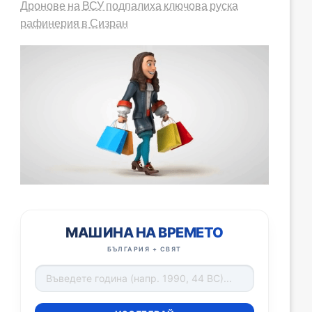
Дронове на ВСУ подпалиха ключова руска
рафинерия в Сизран
МАШИНА НА ВРЕМЕТО
БЪЛГАРИЯ + СВЯТ