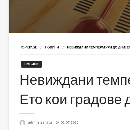
HOMEPAGE
НОВИНИ
НЕВИЖДАНИ ТЕМПЕРАТУРИ ДО ДНИ! ЕТ
НОВИНИ
Невиждани темпе
Ето кои градове д
Posted
admin_zarata
02.07.2025
on