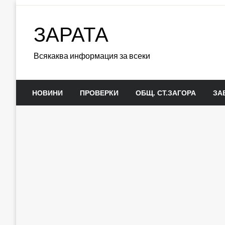
Skip
to
ЗАРАТА
content
Всякаква информация за всеки
НОВИНИ
ПРОВЕРКИ
ОБЩ. СТ.ЗАГОРА
ЗА