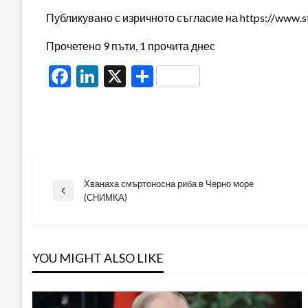
Публикувано с изричното съгласие на https://www.s
Прочетено 9 пъти, 1 прочита днес
Facebook
LinkedIn
X
Share
Хванаха смъртоносна риба в Черно море
Навигация
Previous
(СНИМКА)
Post
YOU MIGHT ALSO LIKE