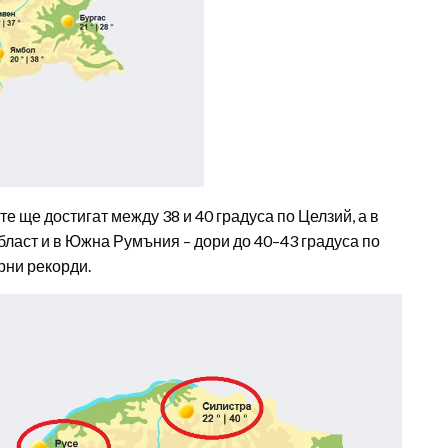
 ще достигат между 38 и 40 градуса по Целзий, а в
област и в Южна Румъния – дори до 40–43 градуса по
рни рекорди.