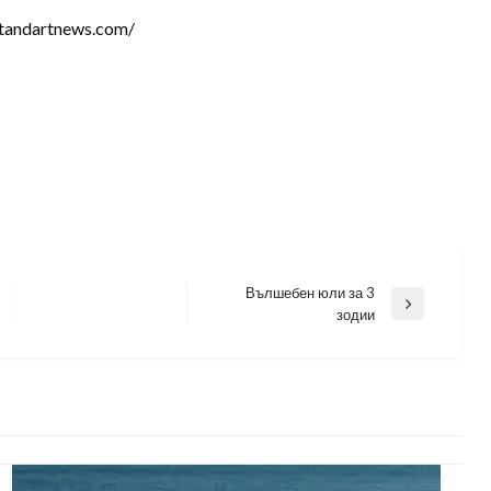
tandartnews.com/
Вълшебен юли за 3
Next
зодии
Post