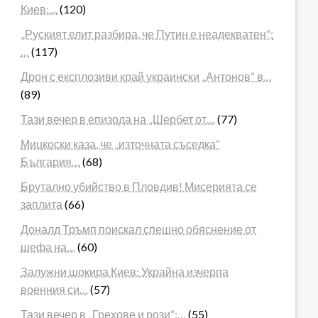
Киев:…
(120)
„Руският елит разбира, че Путин е неадекватен“:
…
(117)
Дрон с експлозиви край украински „Антонов“ в…
(89)
Тази вечер в епизода на „Шербет от…
(77)
Мицкоски каза, че „източната съседка“
България…
(68)
Брутално убийство в Пловдив! Мисерията се
заплита
(66)
Доналд Тръмп поискал спешно обяснение от
шефа на…
(60)
Залужни шокира Киев: Украйна изчерпа
военния си…
(57)
Тази вечер в „Грехове и рози“:…
(55)