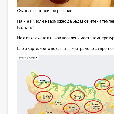
Очакват се топлинни рекорди
На 7, 8 и 9 юли е възможно да бъдат отчетени темп
Балканс“.
Не е изключено в някои населени места температур
Ето и карти, които показват в кои градове са прогн