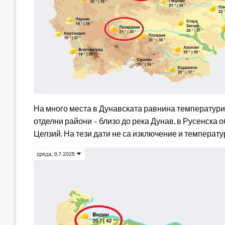
На много места в Дунавската равнина температурите
отделни райони – близо до река Дунав, в Русенска 
Целзий. На тези дати не са изключение и температу