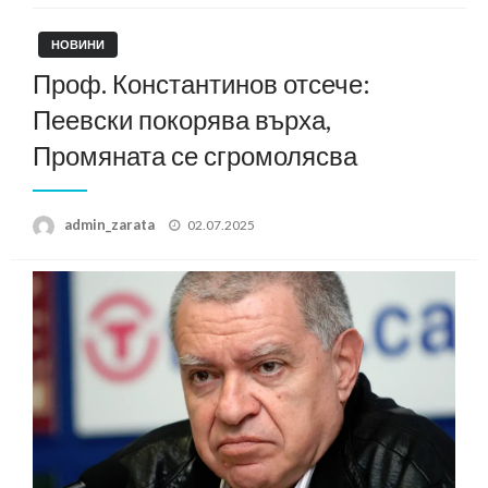
НОВИНИ
Проф. Константинов отсече:
Пеевски покорява върха,
Промяната се сгромолясва
Posted
admin_zarata
02.07.2025
on