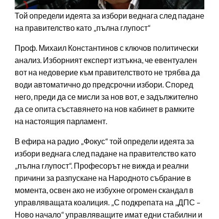
Той определи идеята за избори веднага след падане
на правителство като „пълна глупост“
Проф. Михаил Константинов с ключов политически
анализ. Изборният експерт изтъкна, че евентуален
вот на недоверие към правителството не трябва да
води автоматично до предсрочни избори. Според
него, преди да се мисли за нов вот, е задължително
да се опита съставянето на нов кабинет в рамките
на настоящия парламент.
В ефира на радио „Фокус“ той определи идеята за
избори веднага след падане на правителство като
„пълна глупост“. Професорът не вижда и реални
причини за разпускане на Народното събрание в
момента, освен ако не избухне огромен скандал в
управляващата коалиция. „С подкрепата на „ДПС –
Ново начало“ управляващите имат едни стабилни и