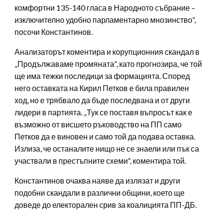
комфортни 135-140 гласа в Народното събрание –
изключително удобно парламентарно мнозинство“,
посочи Константинов.
Анализаторът коментира и корупционния скандал в
„Продължаваме промяната“, като прогнозира, че той
ще има тежки последици за формацията. Според
него оставката на Кирил Петков е била правилен
ход, но е трябвало да бъде последвана и от други
лидери в партията. „Тук се поставя въпросът как е
възможно от висшето ръководство на ПП само
Петков да е виновен и само той да подава оставка.
Излиза, че останалите нищо не се знаели или пък са
участвали в престъпните схеми“, коментира той.
Константинов очаква наяве да излязат и други
подобни скандали в различни общини, което ще
доведе до електорален срив за коалицията ПП-ДБ.