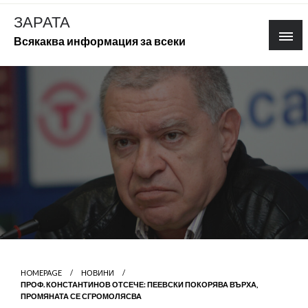
Skip
ЗАРАТА
to
Всякаква информация за всеки
content
HOMEPAGE
НОВИНИ
ПРОФ. КОНСТАНТИНОВ ОТСЕЧЕ: ПЕЕВСКИ ПОКОРЯВА ВЪРХА,
ПРОМЯНАТА СЕ СГРОМОЛЯСВА