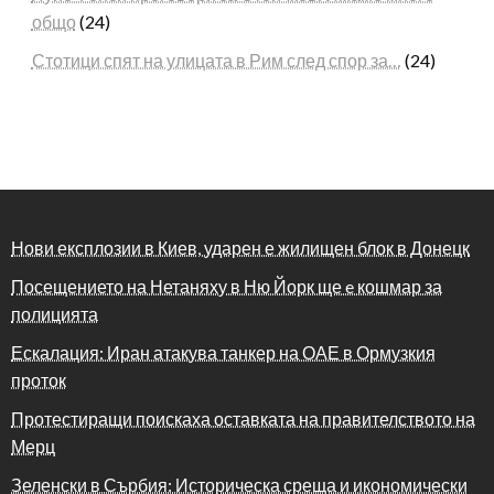
общо
(24)
Стотици спят на улицата в Рим след спор за…
(24)
Нови експлозии в Киев, ударен е жилищен блок в Донецк
Посещението на Нетаняху в Ню Йорк ще e кошмар за
полицията
Ескалация: Иран атакува танкер на ОАЕ в Ормузкия
проток
Протестиращи поискаха оставката на правителството на
Мерц
Зеленски в Сърбия: Историческа среща и икономически