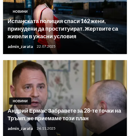
НОВИНИ
Испанската полиция спаси 162 жени,
принудени да проституират. Жертвите са
живели в ужасни условия
admin_zarata
22.07.2025
НОВИНИ
Андрий Ермак: Забравете за 28-те точки на
Тръмп, не приемаме този план
admin_zarata
26.11.2025