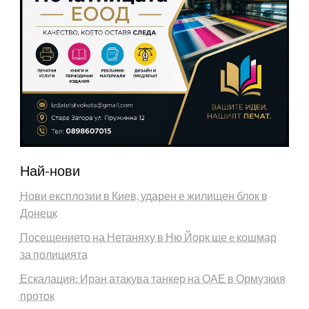
Най-нови
Нови експлозии в Киев, ударен е жилищен блок в
Донецк
Посещението на Нетаняху в Ню Йорк ще e кошмар
за полицията
Ескалация: Иран атакува танкер на ОАЕ в Ормузкия
проток