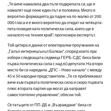
„Те вече намалиха два пъти подкрепата си, ще я
намалят още поне един път и половина. Много е
вероятно формацията да падне на по-малко от 200
000 гласа и е много вероятно да отидат на четвърта-
пета позиция като политическа сила, което ще е
началото на техния край“, прогнозира експертът.
Той цитира и данни от електорални проучвания на
„Галъп интернешънъл Болкан“, според които при
избори следващата седмица ГЕРБ-СДС биха били
първа политическа сила с над 60 депутати. На второ
място би се наредила „ДПС – Ново начало“ с между
45 и 50 народни представители. „Те се приближават
вече към първата политическа сила и скоро първата
плюс втората партия ще могат да направят
самостоятелно управление“, обясни той.
Остатъците от ПП-ДБ и „Възраждане“ биха се
борили за третото и четвъртото място, като