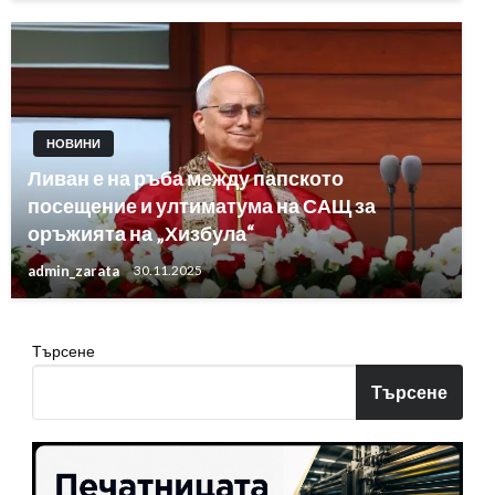
НОВИНИ
Ливан е на ръба между папското
посещение и ултиматума на САЩ за
оръжията на „Хизбула“
admin_zarata
30.11.2025
Търсене
Търсене