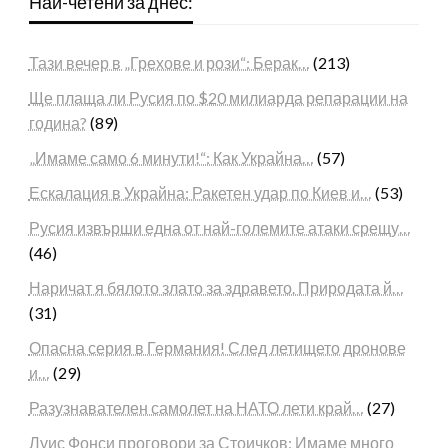
Най-четени за днес:
Тази вечер в „Грехове и рози“: Берак…
(213)
Ще плаща ли Русия по $20 милиарда репарации на
година?
(89)
„Имаме само 6 минути!“: Как Украйна…
(57)
Ескалация в Украйна: Ракетен удар по Киев и…
(53)
Русия извърши една от най-големите атаки срещу…
(46)
Наричат я бялото злато за здравето. Природата й…
(31)
Опасна серия в Германия! След летището дронове
и…
(29)
Разузнавателен самолет на НАТО лети край…
(27)
Луис Фонси проговори за Стоичков: Имаме много