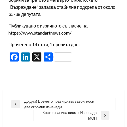
„Възраждане“ запазва стабилна подкрепа от около
35-38 депутати.
Публикувано с изричното съгласие на
https://www.standartnews.com/
Прочетено 14 пъти, 1 прочита днес
Facebook
LinkedIn
X
Share
Навигация
До дни! Времето прави рязък завой, носи
Previous
две огромни изненади
Post
Костов написа писмо. Изненада
Next
МОН
Post