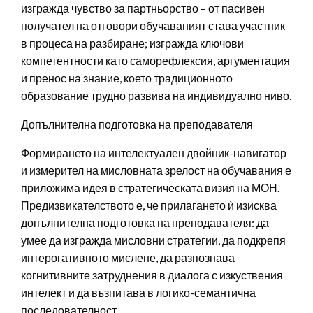
изгражда чувство за партньорство – от пасивен
получател на отговори обучаваният става участник
в процеса на разбиране; изгражда ключови
компетентности като саморефлексия, аргументация
и пренос на знание, което традиционното
образование трудно развива на индивидуално ниво.
Допълнителна подготовка на преподавателя
Формирането на интелектуален двойник-навигатор
и измерител на мисловната зрелост на обучавания е
приложима идея в стратегическата визия на МОН.
Предизвикателството е, че прилагането ѝ изисква
допълнителна подготовка на преподавателя: да
умее да изгражда мисловни стратегии, да подкрепя
интерогативното мислене, да разпознава
когнитивните затруднения в диалога с изкуствения
интелект и да възпитава в логико-семантична
последователност.