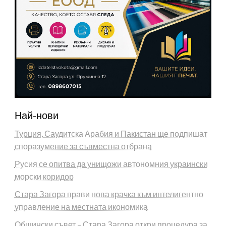
Най-нови
Турция, Саудитска Арабия и Пакистан ще подпишат
споразумение за съвместна отбрана
Русия се опитва да унищожи автономния украински
морски коридор
Стара Загора прави нова крачка към интелигентно
управление на местната икономика
Общински съвет – Стара Загора откри процедура за