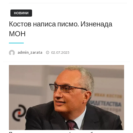
НОВИНИ
Костов написа писмо. Изненада
МОН
Posted
admin_zarata
02.07.2025
on