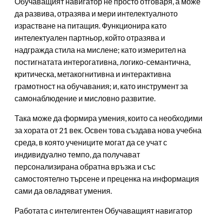
Обучаващият навигатор не просто отговаря, а може
да развива, отразява и мери интелектуалното
израстване на питащия. Функционира като
интелектуален партньор, който отразява и
надгражда стила на мислене; като измерител на
постигнатата интерогативна, логико-семантична,
критическа, метакогнитивна и интерактивна
грамотност на обучавания; и, като инструмент за
самонаблюдение и мисловно развитие.
Така може да формира умения, които са необходими
за хората от 21 век. Освен това създава нова учебна
среда, в която учениците могат да се учат с
индивидуално темпо, да получават
персонализирана обратна връзка и със
самостоятелно търсене и преценка на информация
сами да овладяват умения.
Работата с интелигентен Обучаващият навигатор