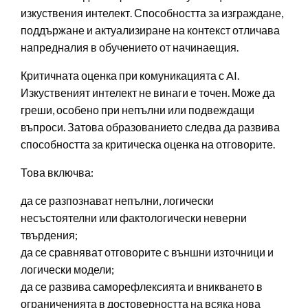
изкуствения интелект. Способността за изграждане,
поддържане и актуализиране на контекст отличава
напредналия в обучението от начинаещия.
Критичната оценка при комуникацията с AI.
Изкуственият интелект не винаги е точен. Може да
греши, особено при непълни или подвеждащи
въпроси. Затова образованието следва да развива
способността за критическа оценка на отговорите.
Това включва:
да се разпознават непълни, логически
несъстоятелни или фактологически неверни
твърдения;
да се сравняват отговорите с външни източници и
логически модели;
да се развива саморефлексията и вникването в
ограниченията в достоверността на всяка нова