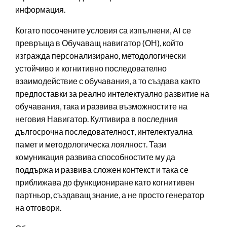
информация.
Когато посочените условия са изпълнени, AI се
превръща в Обучаващ навигатор (ОН), който
изгражда персонализирано, методологически
устойчиво и когнитивно последователно
взаимодействие с обучавания, а то създава както
предпоставки за реално интелектуално развитие на
обучавания, така и развива възможностите на
неговия Навигатор. Култивира в последния
дългосрочна последователност, интелектуална
памет и методологическа лоялност. Тази
комуникация развива способностите му да
поддържа и развива сложен контекст и така се
приближава до функциониране като когнитивен
партньор, създаващ знание, а не просто генератор
на отговори.