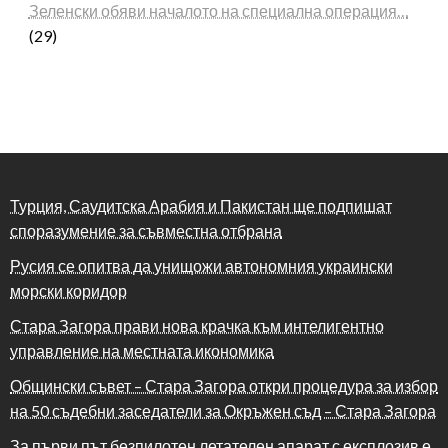
Зеленски обяви началото на специална операция…
(29)
Турция, Саудитска Арабия и Пакистан ще подпишат
споразумение за съвместна отбрана
Русия се опитва да унищожи автономния украински
морски коридор
Стара Загора прави нова крачка към интелигентно
управление на местната икономика
Общински съвет – Стара Загора откри процедура за избор
на 50 съдебни заседатели за Окръжен съд – Стара Загора
За първи път безпилотен летателен апарат с експлозив е