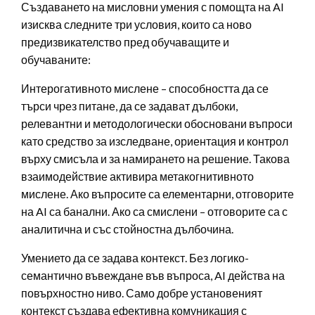
Създаването на мисловни умения с помощта на AI
изисква следните три условия, които са ново
предизвикателство пред обучаващите и
обучаваните:
Интерогативното мислене – способността да се
търси чрез питане, да се задават дълбоки,
релевантни и методологически обосновани въпроси
като средство за изследване, ориентация и контрол
върху смисъла и за намирането на решение. Такова
взаимодействие активира метакогнитивното
мислене. Ако въпросите са елементарни, отговорите
на AI са банални. Ако са смислени – отговорите са с
аналитична и със стойностна дълбочина.
Умението да се задава контекст. Без логико-
семантично въвеждане във въпроса, AI действа на
повърхностно ниво. Само добре установеният
контекст създава ефективна комуникация с