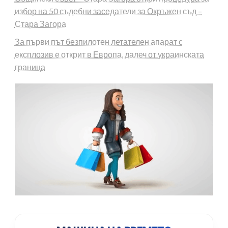
избор на 50 съдебни заседатели за Окръжен съд –
Стара Загора
За първи път безпилотен летателен апарат с
експлозив е открит в Европа, далеч от украинската
граница