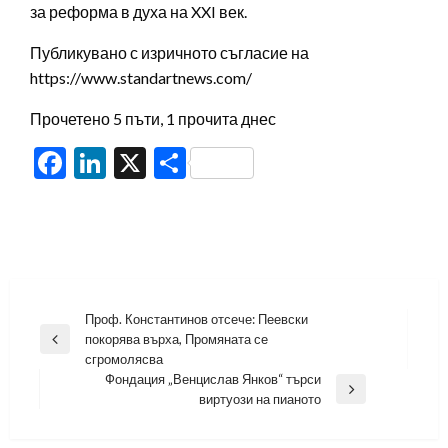
за реформа в духа на XXI век.
Публикувано с изричното съгласие на
https://www.standartnews.com/
Прочетено 5 пъти, 1 прочита днес
Facebook
LinkedIn
X
Share
Навигация
Проф. Константинов отсече: Пеевски
покорява върха, Промяната се
Previous
сгромолясва
Post
Фондация „Венцислав Янков“ търси
Next
виртуози на пианото
Post