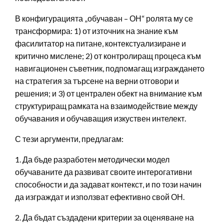
В конфигурацията „обучаван – ОН“ ролята му се
трансформира: 1) от източник на знание към
фасилитатор на питане, контекстуализиране и
критично мислене; 2) от контролиращ процеса към
навигационен съветник, подпомагащ изграждането
на стратегия за търсене на верни отговори и
решения; и 3) от централен обект на внимание към
структуриращ рамката на взаимодействие между
обучавания и обучаващия изкуствен интелект.
С тези аргументи, предлагам:
1. Да бъде разработен методически модел
обучаваните да развиват своите интерогативни
способности и да задават контекст, и по този начин
да изграждат и използват ефективно свой ОН.
2. Да бъдат създадени критерии за оценяване на