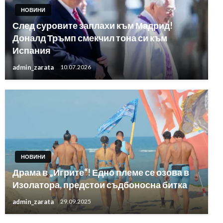
НОВИНИ
След суровите заплахи към Мадрид!
Доналд Тръмп смекчил тона си към
Испания
admin_zarata
10.07.2026
НОВИНИ
Драма в „Игрите“! Едно племе се озова в
Изолатора, предстои съдбоносна битка
admin_zarata
29.09.2025