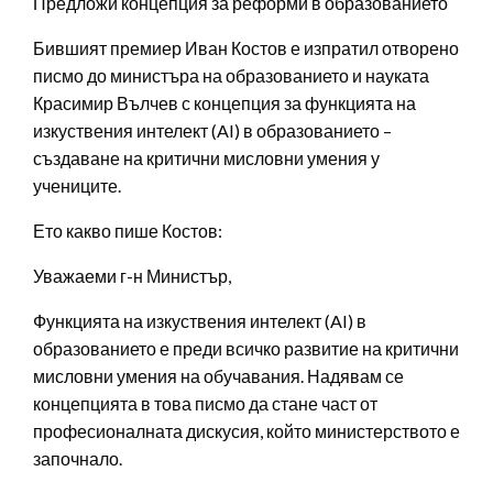
Предложи концепция за реформи в образованието
Бившият премиер Иван Костов е изпратил отворено
писмо до министъра на образованието и науката
Красимир Вълчев с концепция за функцията на
изкуствения интелект (AI) в образованието –
създаване на критични мисловни умения у
учениците.
Ето какво пише Костов:
Уважаеми г-н Министър,
Функцията на изкуствения интелект (AI) в
образованието е преди всичко развитие на критични
мисловни умения на обучавания. Надявам се
концепцията в това писмо да стане част от
професионалната дискусия, който министерството е
започнало.