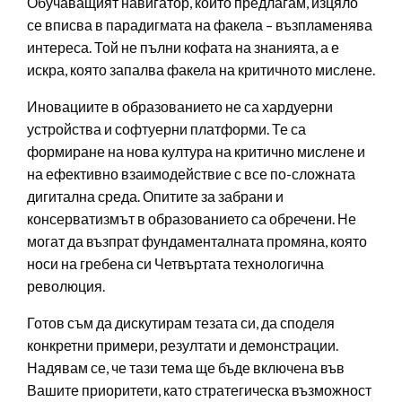
Обучаващият навигатор, който предлагам, изцяло
се вписва в парадигмата на факела – възпламенява
интереса. Той не пълни кофата на знанията, а е
искра, която запалва факела на критичното мислене.
Иновациите в образованието не са хардуерни
устройства и софтуерни платформи. Те са
формиране на нова култура на критично мислене и
на ефективно взаимодействие с все по-сложната
дигитална среда. Опитите за забрани и
консерватизмът в образованието са обречени. Не
могат да възпрат фундаменталната промяна, която
носи на гребена си Четвъртата технологична
революция.
Готов съм да дискутирам тезата си, да споделя
конкретни примери, резултати и демонстрации.
Надявам се, че тази тема ще бъде включена във
Вашите приоритети, като стратегическа възможност