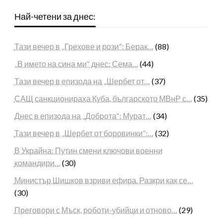
Най-четени за днес:
Тази вечер в „Грехове и рози“: Берак…
(88)
„В името на сина ми“ днес: Сема…
(44)
Тази вечер в епизода на „Шербет от…
(37)
САЩ санкционираха Куба, българското МВнР с…
(35)
Днес в епизода на „Доброта“: Мурат…
(34)
Тази вечер в „Шербет от боровинки“:…
(32)
В Украйна: Путин смени ключови военни
командири…
(30)
Министър Шишков взриви ефира. Разкри как се…
(30)
Преговори с Мъск, роботи-убийци и отново…
(29)