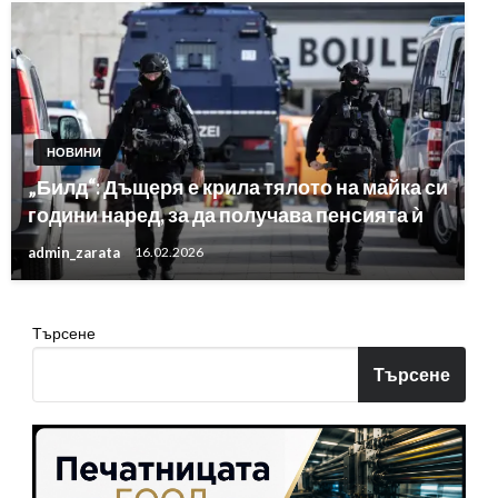
НОВИНИ
„Билд“: Дъщеря е крила тялото на майка си
години наред, за да получава пенсията ѝ
admin_zarata
16.02.2026
Търсене
Търсене