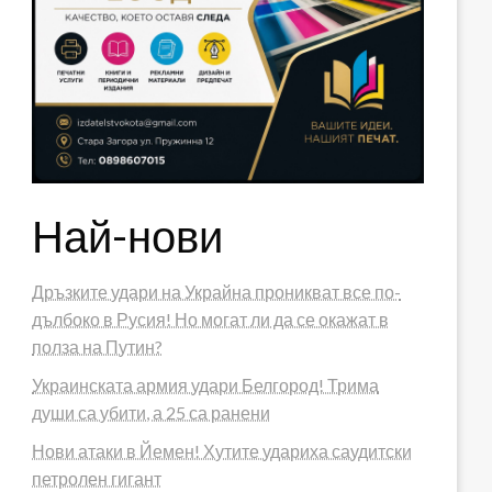
Най-нови
Дръзките удари на Украйна проникват все по-
дълбоко в Русия! Но могат ли да се окажат в
полза на Путин?
Украинската армия удари Белгород! Трима
души са убити, а 25 са ранени
Нови атаки в Йемен! Хутите удариха саудитски
петролен гигант