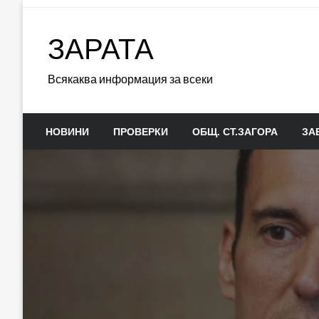
Skip
to
ЗАРАТА
content
Всякаква информация за всеки
НОВИНИ
ПРОВЕРКИ
ОБЩ. СТ.ЗАГОРА
ЗА