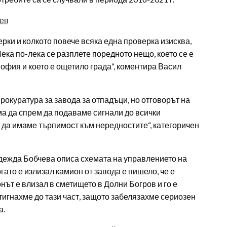
иев
рки и колкото повече всяка една проверка изисква,
ека по-лека се разплете поредното нещо, което се е
София и което е ощетило града“, коментира Васил
прокуратура за завода за отпадъци, но отговорът на
а да спрем да подаваме сигнали до всички
а да имаме търпимост към нередностите“, категоричен
дежда Бобчева описа схемата на управлението на
ато е излизал камион от завода е пишело, че е
нът е влизал в сметището в Долни Богров и го е
стигнахме до тази част, защото забелязахме сериозен
а.