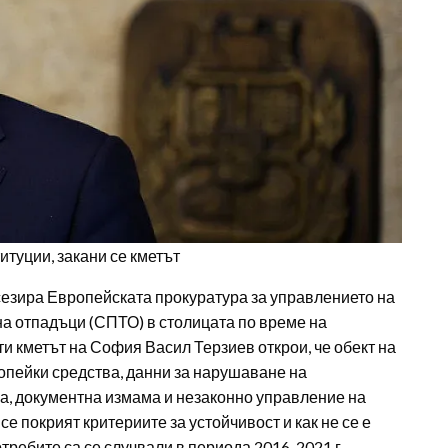
итуции, закани се кметът
езира Европейската прокуратура за управлението на
на отпадъци (СПТО) в столицата по време на
 кметът на София Васил Терзиев открои, че обект на
опейки средства, данни за нарушаване на
ва, документна измама и незаконно управление на
е покрият критериите за устойчивост и как не се е
отребите са се случвали в периода 2016-2021 г.