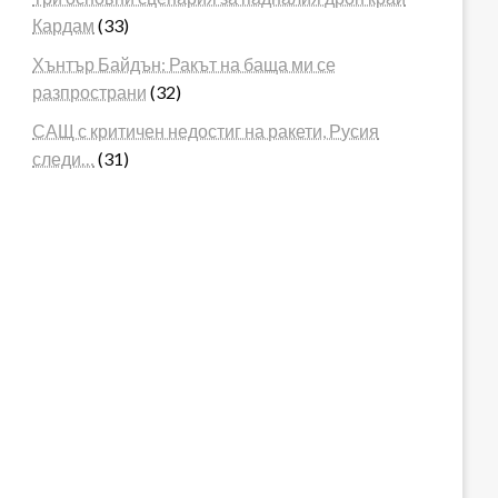
Кардам
(33)
Хънтър Байдън: Ракът на баща ми се
разпространи
(32)
САЩ с критичен недостиг на ракети, Русия
следи…
(31)