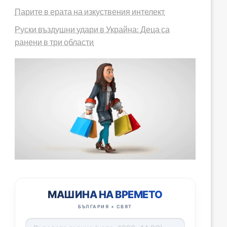
Парите в ерата на изкуствения интелект
Руски въздушни удари в Украйна: Деца са
ранени в три области
МАШИНА НА ВРЕМЕТО
БЪЛГАРИЯ + СВЯТ