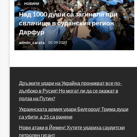
НОВИНИ
Над 1000 души са загинали при
свлачище в суданския регион
Дарфур
admin_zarata
02.09.2025
Дръзките удари на Украйна проникват все по-
дълбоко в Русия! Но могат ли да се окажат в
полза на Путин?
Украинската армия удари Белгород! Трима души
са убити, а 25 са ранени
Нови атаки в Йемен! Хутите удариха саудитски
петролен гигант