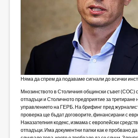
Няма да спрем да подаваме сигнали до всички инст
Мнозинството в Столичния общински съвет (СОС) с
отпадъци и Столичното предприятие за третиране 
управлението на ГЕРБ. На брифинг пред журналисти
проверка ще бъдат договорите, финансирани с евр
Наказателния кодекс, измама с европейски средст
отпадъци. Има документни папки как е пробвано да с
случвало това, което е трябвало да се случи. Злоуп