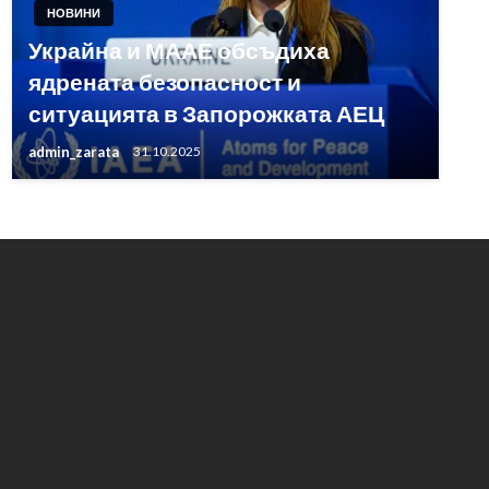
НОВИНИ
Украйна и МААЕ обсъдиха
ядрената безопасност и
ситуацията в Запорожката АЕЦ
admin_zarata
31.10.2025