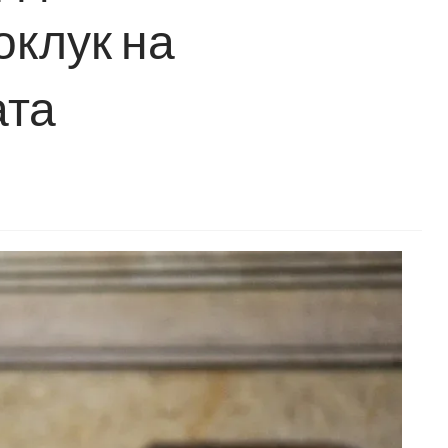
оклук на
ата