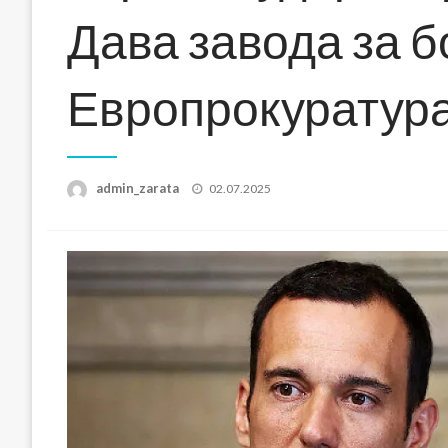
Дава завода за б
Европрокуратур
Posted
admin_zarata
02.07.2025
on