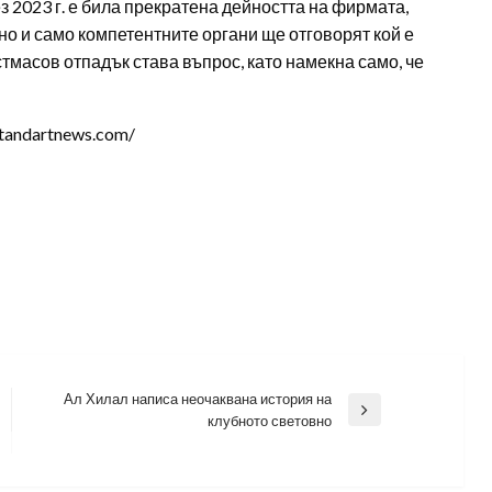
 2023 г. е била прекратена дейността на фирмата,
о и само компетентните органи ще отговорят кой е
стмасов отпадък става въпрос, като намекна само, че
tandartnews.com/
Ал Хилал написа неочаквана история на
Next
клубното световно
Post