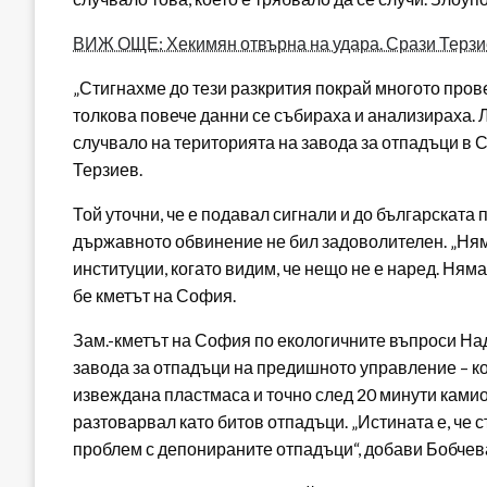
ВИЖ ОЩЕ: Хекимян отвърна на удара. Срази Терз
„Стигнахме до тези разкрития покрай многото прове
толкова повече данни се събираха и анализираха. Л
случвало на територията на завода за отпадъци в 
Терзиев.
Той уточни, че е подавал сигнали и до българската 
държавното обвинение не бил задоволителен. „Ням
институции, когато видим, че нещо не е наред. Ням
бе кметът на София.
Зам.-кметът на София по екологичните въпроси На
завода за отпадъци на предишното управление – ког
извеждана пластмаса и точно след 20 минути камио
разтоварвал като битов отпадъци. „Истината е, че 
проблем с депонираните отпадъци“, добави Бобчев