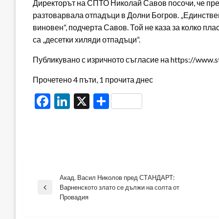
Директорът на СПТО Николай Савов посочи, че през
разтоварвала отпадъци в Долни Богров. „Единствен
виновен“, подчерта Савов. Той не каза за колко пла
са „десетки хиляди отпадъци“.
Публикувано с изричното съгласие на https://www.s
Прочетено 4 пъти, 1 прочита днес
Facebook
LinkedIn
X
Share
Акад. Васил Николов пред СТАНДАРТ:
Навигация
Варненското злато се дължи на солта от
Previous
Провадия
Post