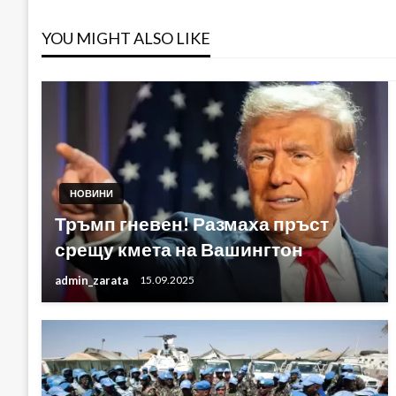
YOU MIGHT ALSO LIKE
НОВИНИ
Тръмп гневен! Размаха пръст
срещу кмета на Вашингтон
admin_zarata
15.09.2025