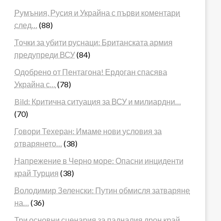
Румъния, Русия и Украйна с първи коментари
след…
(88)
Точки за убити руснаци: Британската армия
предупреди ВСУ
(84)
Одобрено от Пентагона! Ердоган спасява
Украйна с…
(78)
Bild: Критична ситуация за ВСУ и милиардни…
(70)
Говори Техеран: Имаме нови условия за
отварянето…
(38)
Напрежение в Черно море: Опасни инциденти
край Турция
(38)
Володимир Зеленски: Путин обмисля затваряне
на…
(36)
Три основни сценария за падналия дрон край