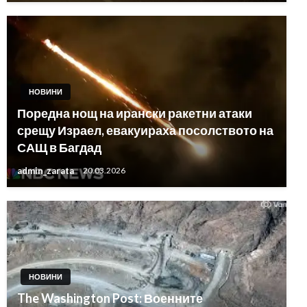
НОВИНИ
Поредна нощ на ирански ракетни атаки
срещу Израел, евакуираха посолството на
САЩ в Багдад
admin_zarata
20.03.2026
НОВИНИ
The Washington Post: Военните