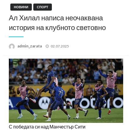
НОВИНИ
СПОРТ
Ал Хилал написа неочаквана
история на клубното световно
Posted
admin_zarata
02.07.2025
on
С победата си над Манчестър Сити