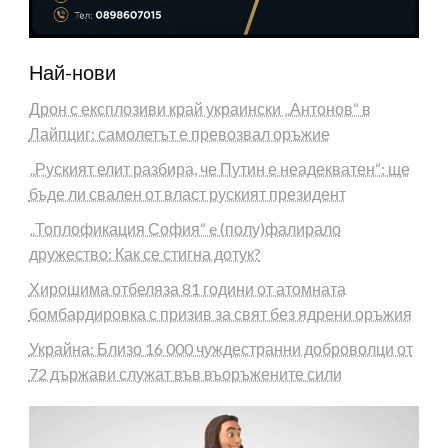
Най-нови
Дрон с експлозиви край украински „Антонов“ в
Лайпциг: самолетът е превозвал оръжие
„Руският елит разбира, че Путин е неадекватен“: ще
бъде ли свален от власт руският президент
„Топлофикация София“ e (полу)фалирало
дружество: Как се стигна дотук?
Хирошима отбеляза 81 години от атомната
бомбардировка с призив за свят без ядрени оръжия
Украйна: Близо 16 000 чуждестранни доброволци от
72 държави служат във въоръжените сили