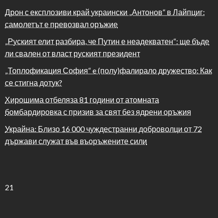
Дрон с експлозиви край украински „Антонов“ в Лайпциг:
самолетът е превозвал оръжие
„Руският елит разбира, че Путин е неадекватен“: ще бъде
ли свален от власт руският президент
„Топлофикация София“ e (полу)фалирало дружество: Как
се стигна дотук?
Хирошима отбеляза 81 години от атомната
бомбардировка с призив за свят без ядрени оръжия
Украйна: Близо 16 000 чуждестранни доброволци от 72
държави служат във въоръжените сили
21