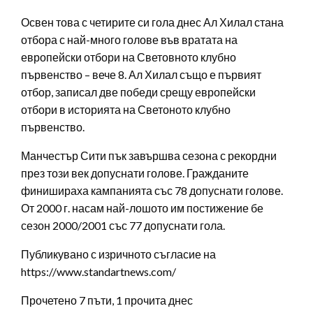
Освен това с четирите си гола днес Ал Хилал стана
отбора с най-много голове във вратата на
европейски отбори на Световното клубно
първенство – вече 8. Ал Хилал също е първият
отбор, записал две победи срещу европейски
отбори в историята на Светоното клубно
първенство.
Манчестър Сити пък завършва сезона с рекордни
през този век допуснати голове. Гражданите
финишираха кампанията със 78 допуснати голове.
От 2000 г. насам най-лошото им постижение бе
сезон 2000/2001 със 77 допуснати гола.
Публикувано с изричното съгласие на
https://www.standartnews.com/
Прочетено 7 пъти, 1 прочита днес