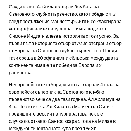
Саудитският Ал Хилал хвърли бомбата на
Световното клубно първенство, като победи с 4:3
след продължения Манчестър Сити и се клаксира за
четвъртфиналите на турнира. Тимът воден от
Симоне Индзаги влезе в историята с този успех. За
първи път в историята отбор от Азия отстрани отбор
от Европа на Световно клубно първенство. Преди
тази среща в 20 официални сблъсъка между двата
континента имаше 18 победи за Европа и 2
равенства.
Неевропейските отбори, които са вкарали 4 гола на
европейски съперник на Световното клубно
първенство вече са два тази година. Ал Ахли мушна
4 на Порто и сега Ал Хилал на Манчестър Сити В
предишните версии на турнира това не се е
случвало, откакто Сантос вкара 5 гола на Милан в
Междуконтиненталната купа през 1963 г.