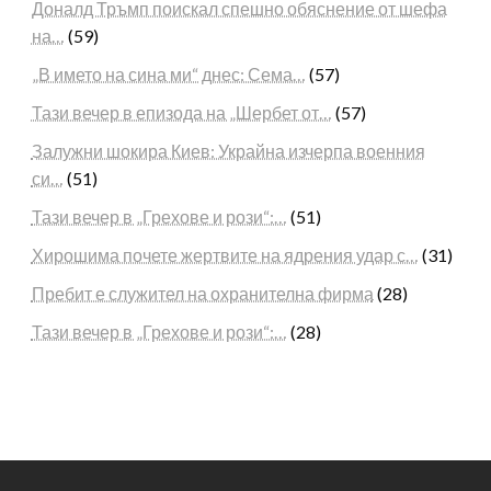
Доналд Тръмп поискал спешно обяснение от шефа
на…
(59)
„В името на сина ми“ днес: Сема…
(57)
Тази вечер в епизода на „Шербет от…
(57)
Залужни шокира Киев: Украйна изчерпа военния
си…
(51)
Тази вечер в „Грехове и рози“:…
(51)
Хирошима почете жертвите на ядрения удар с…
(31)
Пребит е служител на охранителна фирма
(28)
Тази вечер в „Грехове и рози“:…
(28)