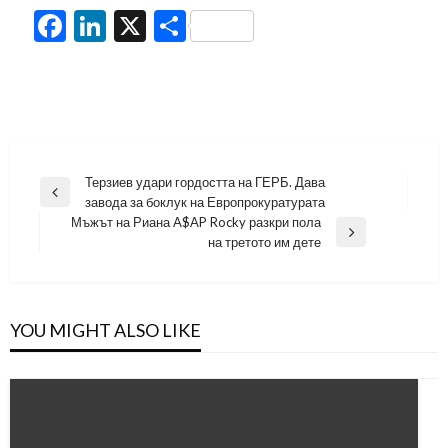
Facebook
LinkedIn
X
Share
Навигация
Терзиев удари гордостта на ГЕРБ. Дава
Previous
завода за боклук на Европрокуратурата
Post
Мъжът на Риана A$AP Rocky разкри пола
Next
на третото им дете
Post
YOU MIGHT ALSO LIKE