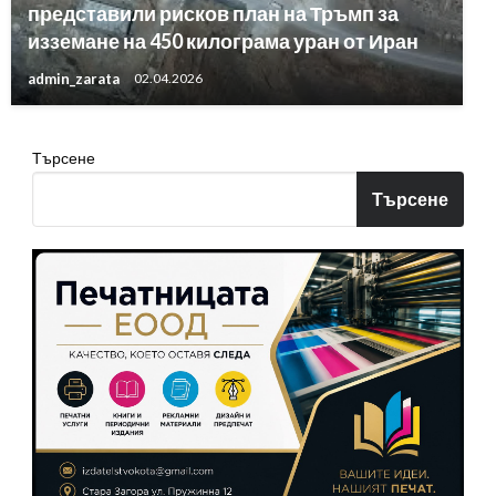
представили рисков план на Тръмп за
изземане на 450 килограма уран от Иран
admin_zarata
02.04.2026
Търсене
Търсене