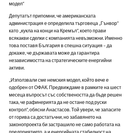
модел“
Депутатът припомни, че американската
администрация е определила търговеца „Гънвор“
като „кукла на конци на Кремъл“, което прави
всякакви сделки с компанията невъзможни. Именно
това поставя България в спешна ситуация – да
докаже, че държавата може да гарантира
независимостта на стратегическите енергийни
активи.
„Използвали сме немския модел, който вече е
одобрен от ОФАК. Предвиждаме в рамките на шест
месеца въпросът със собствеността да бъде решен
така, че рафинерията да не остане под руски
контрол“, обясни Анастасов. Той увери, че запасите
от горива са достатъчни, но забавянето на
законопроекта би застрашило не само работата на
предприятието, а и енергийната стабилност на