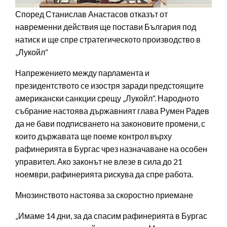
Според Станислав Анастасов отказът от
навременни действия ще постави България под
натиск и ще спре стратегическото производство в
„Лукойл“
Напрежението между парламента и
президентството се изостря заради предстоящите
американски санкции срещу „Лукойл“. Народното
събрание настоява държавният глава Румен Радев
да не бави подписването на законовите промени, с
които държавата ще поеме контрол върху
рафинерията в Бургас чрез назначаване на особен
управител. Ако законът не влезе в сила до 21
ноември, рафинерията рискува да спре работа.
Мнозинството настоява за скоростно приемане
„Имаме 14 дни, за да спасим рафинерията в Бургас