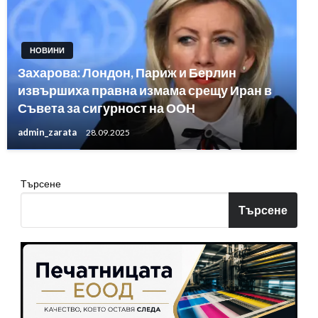
НОВИНИ
Захарова: Лондон, Париж и Берлин
извършиха правна измама срещу Иран в
Съвета за сигурност на ООН
admin_zarata
28.09.2025
Търсене
Търсене