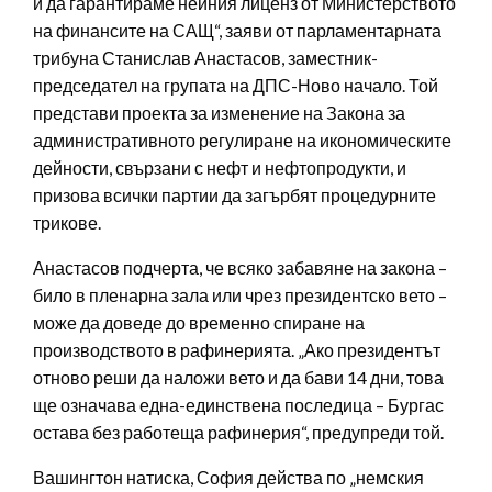
и да гарантираме нейния лиценз от Министерството
на финансите на САЩ“, заяви от парламентарната
трибуна Станислав Анастасов, заместник-
председател на групата на ДПС-Ново начало. Той
представи проекта за изменение на Закона за
административното регулиране на икономическите
дейности, свързани с нефт и нефтопродукти, и
призова всички партии да загърбят процедурните
трикове.
Анастасов подчерта, че всяко забавяне на закона –
било в пленарна зала или чрез президентско вето –
може да доведе до временно спиране на
производството в рафинерията. „Ако президентът
отново реши да наложи вето и да бави 14 дни, това
ще означава една-единствена последица – Бургас
остава без работеща рафинерия“, предупреди той.
Вашингтон натиска, София действа по „немския