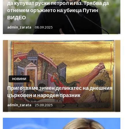
да купуват руски петрол и газ. Трябва да
отнемем оръжието на убиеца Путин
ВИДЕО
admin_zarata
08.09.2025
НОВИНИ
Приготвяме зимен деликатес на днешния
църковен и народен празник
admin_zarata
25.09.2025