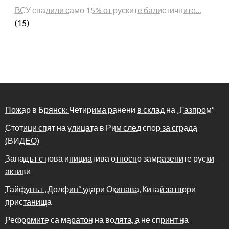
ВСУ свалили само 15% от руските балистичните…
(15)
Пожар в Брянск: Четирима ранени в склад на „Газпром“
Стотици спят на улицата в Рим след спор за сграда
(ВИДЕО)
Западът с нова инициатива относно замразените руски
активи
Тайфунът „Долфин“ удари Окинава, Китай затвори
пристанища
Реформите са маратон на волята, а не спринт на