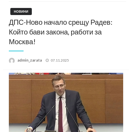
НОВИНИ
ДПС-Ново начало срещу Радев:
Който бави закона, работи за
Москва!
Posted
admin_zarata
07.11.2025
on