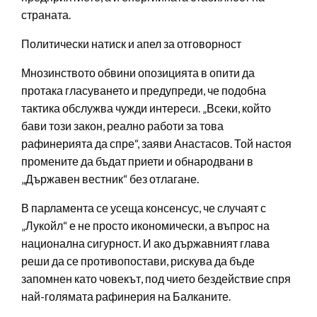
страната.
Политически натиск и апел за отговорност
Мнозинството обвини опозицията в опити да
протака гласуването и предупреди, че подобна
тактика обслужва чужди интереси. „Всеки, който
бави този закон, реално работи за това
рафинерията да спре“, заяви Анастасов. Той настоя
промените да бъдат приети и обнародвани в
„Държавен вестник“ без отлагане.
В парламента се усеща консенсус, че случаят с
„Лукойл“ е не просто икономически, а въпрос на
национална сигурност. И ако държавният глава
реши да се противопостави, рискува да бъде
запомнен като човекът, под чието бездействие спря
най-голямата рафинерия на Балканите.