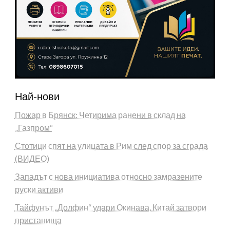
Най-нови
Пожар в Брянск: Четирима ранени в склад на
„Газпром“
Стотици спят на улицата в Рим след спор за сграда
(ВИДЕО)
Западът с нова инициатива относно замразените
руски активи
Тайфунът „Долфин“ удари Окинава, Китай затвори
пристанища