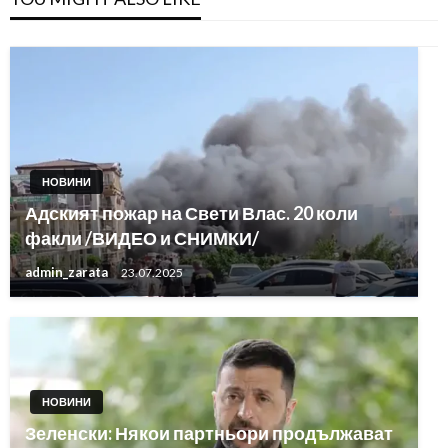
НОВИНИ
Адският пожар на Свети Влас. 20 коли
факли /ВИДЕО и СНИМКИ/
admin_zarata
23.07.2025
НОВИНИ
Зеленски: Някои партньори продължават