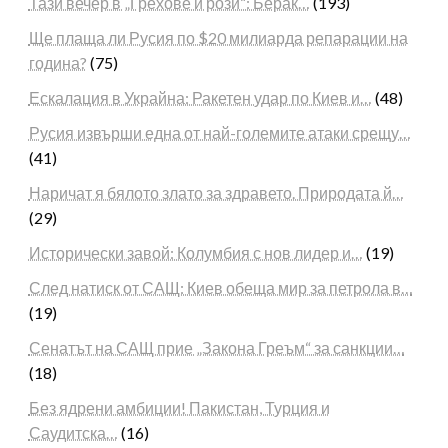
Тази вечер в „Грехове и рози“: Берак…
(193)
Ще плаща ли Русия по $20 милиарда репарации на
година?
(75)
Ескалация в Украйна: Ракетен удар по Киев и…
(48)
Русия извърши една от най-големите атаки срещу…
(41)
Наричат я бялото злато за здравето. Природата й…
(29)
Исторически завой: Колумбия с нов лидер и…
(19)
След натиск от САЩ: Киев обеща мир за петрола в…
(19)
Сенатът на САЩ прие „Закона Греъм“ за санкции…
(18)
Без ядрени амбиции! Пакистан, Турция и
Саудитска…
(16)