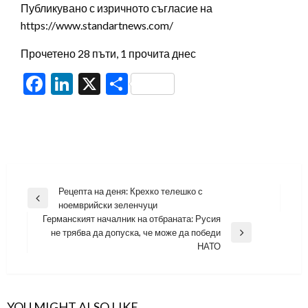
Публикувано с изричното съгласие на
https://www.standartnews.com/
Прочетено 28 пъти, 1 прочита днес
Facebook
LinkedIn
X
Share
Навигация
Рецепта на деня: Крехко телешко с
Previous
ноемврийски зеленчуци
Post
Германският началник на отбраната: Русия
не трябва да допуска, че може да победи
Next
НАТО
Post
YOU MIGHT ALSO LIKE