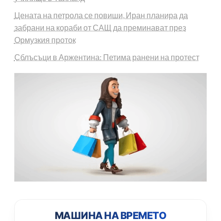
Цената на петрола се повиши, Иран планира да
забрани на кораби от САЩ да преминават през
Ормузкия проток
Сблъсъци в Аржентина: Петима ранени на протест
МАШИНА НА ВРЕМЕТО