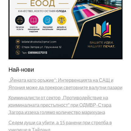
Най-нови
„Йената като оръжие“: Интервенцията на САЩ и
Япония може да прекрои световните валутни пазари
Криминалисти от сектор „Противодействие на
криминалната престъпност“ при ОДМВР-Стара
Загора иззеха голямо количество марихуана
Седем души са убити, а 15 ранени при стрелба в
училище в Тайланд