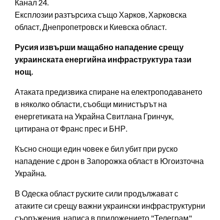
Канал 24.
Експлозии разтърсиха също Харков, Харковска
област, Днепропетровск и Киевска област.
Русия извърши мащабно нападение срещу
украинската енергийна инфраструктура тази
нощ.
Атаката предизвика спиране на електроподаването
в няколко области, съобщи министърът на
енергетиката на Украйна Свитлана Гринчук,
цитирана от Франс прес и БНР.
Късно снощи един човек е бил убит при руско
нападение с дрон в Запорожка област в Югоизточна
Украйна.
В Одеска област руските сили продължават с
атаките си срещу важни украински инфраструктурни
съоръжения, написа в приложението "Телеграм"