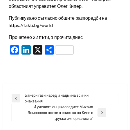
областният управител Олег Кипер.
Публикувано съгласно общите разпоредби на
https://fakti.bg/world
Прочетено 22 пъти, 1 прочита днес
Facebook
LinkedIn
X
Share
Навигация
Байерн гази наред и надмина всички
Previous
очаквания
Post
И ученият-енциклопедист Михаил
Ломоносов влезе в списъка на Киев с
Next
„руски империалисти“
Post