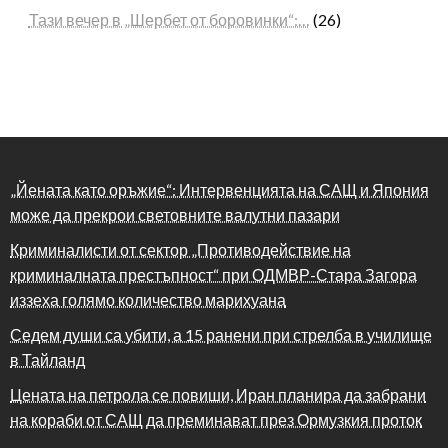
Тази вечер в „Шербет от боровинки“:…
(26)
„Йената като оръжие“: Интервенцията на САЩ и Япония
може да прекрои световните валутни пазари
Криминалисти от сектор „Противодействие на
криминалната престъпност“ при ОДМВР-Стара Загора
иззеха голямо количество марихуана
Седем души са убити, а 15 ранени при стрелба в училище
в Тайланд
Цената на петрола се повиши, Иран планира да забрани
на кораби от САЩ да преминават през Ормузкия проток