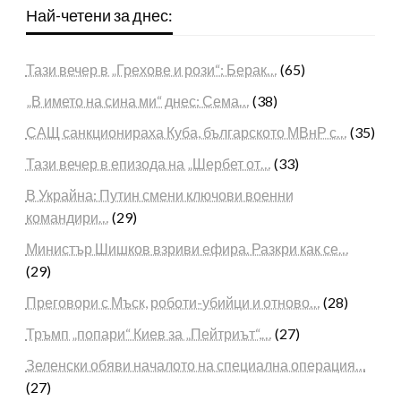
Най-четени за днес:
Тази вечер в „Грехове и рози“: Берак…
(65)
„В името на сина ми“ днес: Сема…
(38)
САЩ санкционираха Куба, българското МВнР с…
(35)
Тази вечер в епизода на „Шербет от…
(33)
В Украйна: Путин смени ключови военни
командири…
(29)
Министър Шишков взриви ефира. Разкри как се…
(29)
Преговори с Мъск, роботи-убийци и отново…
(28)
Тръмп „попари“ Киев за „Пейтриът“,…
(27)
Зеленски обяви началото на специална операция…
(27)