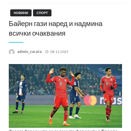
НОВИНИ
СПОРТ
Байерн гази наред и надмина
всички очаквания
Posted
admin_zarata
08.11.2025
on