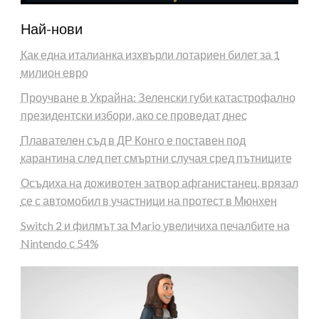
Най-нови
Как една италианка изхвърли лотариен билет за 1
милион евро
Проучване в Украйна: Зеленски губи катастрофално
президентски избори, ако се проведат днес
Плавателен съд в ДР Конго е поставен под
карантина след пет смъртни случая сред пътниците
Осъдиха на доживотен затвор афганистанец, врязал
се с автомобил в участници на протест в Мюнхен
Switch 2 и филмът за Mario увеличиха печалбите на
Nintendo с 54%