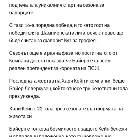
подпечатата уникалния старт на сезона за
баварците.
С тази 16-а поредна победа, и то като гост на
победителя в Шампионската лига, вече с право ще
бъде считан за фаворит №1 за трофея.
Сезонът още е в ранна фаза, но постигнатото от
Компани досега показва, че Байерн е съвсем
реален претендент за короната на ПСЖ.
Последната жертва на Хари Кейн и компания беше
Байер Леверкузен, който отнесе три безответни гола
през уикенда.
Хари Кейн с 22 гола през сезона, е във формата на
живота си
Байерн е толкова безмилостен, защото Кейн бележи
и от половин положение, като същевременно