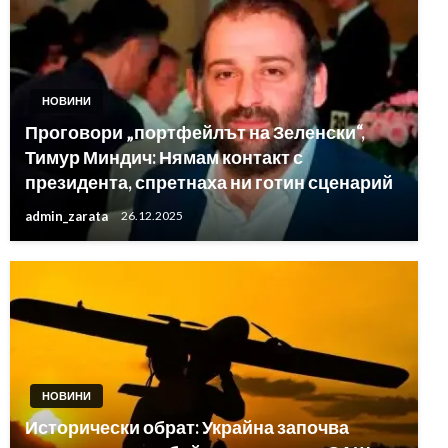
НОВИНИ
Проговори „портфейлът на Зеленски“,
Тимур Миндич: Нямам контакт с
президента, спретнаха ни готин сценарий
admin_zarata
26.12.2025
НОВИНИ
Исторически обрат: Украйна започва