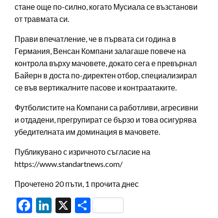
стане още по-силно, когато Мусиала се възстанови
от травмата си.
Прави впечатление, че в първата си година в
Германия, Венсан Компани залагаше повече на
контрола върху мачовете, докато сега е превърнал
Байерн в доста по-директен отбор, специализирал
се във вертикалните пасове и контраатаките.
Футболистите на Компани са работливи, агресивни
и отдадени, прегрупират се бързо и това осигурява
убедителната им доминация в мачовете.
Публикувано с изричното съгласие на
https://www.standartnews.com/
Прочетено 20 пъти, 1 прочита днес
Facebook
LinkedIn
X
Share