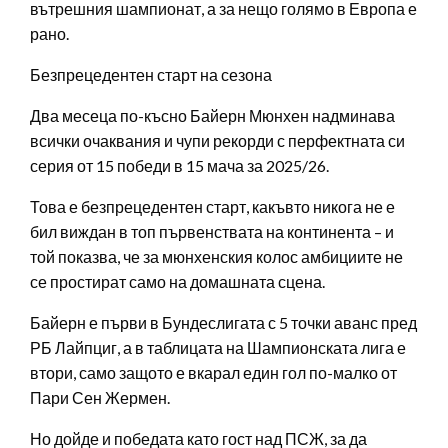
вътрешния шампионат, а за нещо голямо в Европа е
рано.
Безпрецедентен старт на сезона
Два месеца по-късно Байерн Мюнхен надминава
всички очаквания и чупи рекорди с перфектната си
серия от 15 победи в 15 мача за 2025/26.
Това е безпрецедентен старт, какъвто никога не е
бил виждан в топ първенствата на континента – и
той показва, че за мюнхенския колос амбициите не
се простират само на домашната сцена.
Байерн е първи в Бундеслигата с 5 точки аванс пред
РБ Лайпциг, а в таблицата на Шампионската лига е
втори, само защото е вкарал един гол по-малко от
Пари Сен Жермен.
Но дойде и победата като гост над ПСЖ, за да