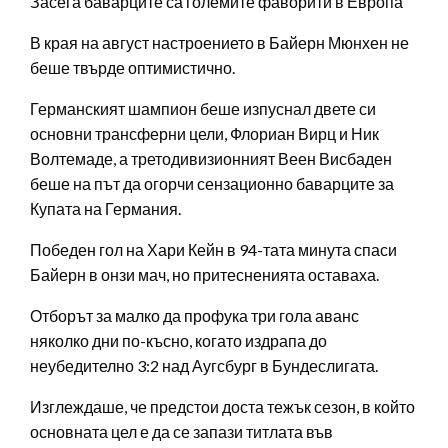
Засега баварците са големите фаворити в Европа
В края на август настроението в Байерн Мюнхен не
беше твърде оптимистично.
Германският шампион беше изпуснал двете си
основни трансферни цели, Флориан Вирц и Ник
Волтемаде, а третодивизионният Веен Висбаден
беше на път да огорчи сензационно баварците за
Купата на Германия.
Победен гол на Хари Кейн в 94-тата минута спаси
Байерн в онзи мач, но притесненията оставаха.
Отборът за малко да профука три гола аванс
няколко дни по-късно, когато издрапа до
неубедително 3:2 над Аугсбург в Бундеслигата.
Изглеждаше, че предстои доста тежък сезон, в който
основната цел е да се запази титлата във