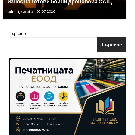
износ на готови бойни дронове за САЩ
admin_zarata
05.07.2026
Търсене
Търсене