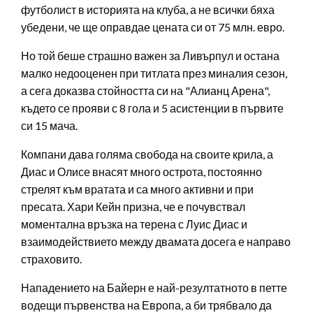
футболист в историята на клуба, а не всички бяха
убедени, че ще оправдае цената си от 75 млн. евро.
Но той беше страшно важен за Ливърпул и остана
малко недооценен при титлата през миналия сезон,
а сега доказва стойността си на "Алианц Арена",
където се прояви с 8 гола и 5 асистенции в първите
си 15 мача.
Компани дава голяма свобода на своите крила, а
Диас и Олисе внасят много острота, постоянно
стрелят към вратата и са много активни и при
пресата. Хари Кейн призна, че е почувствал
моментална връзка на терена с Луис Диас и
взаимодействието между двамата досега е направо
страховито.
Нападението на Байерн е най-резултатното в петте
водещи първенства на Европа, а би трябвало да