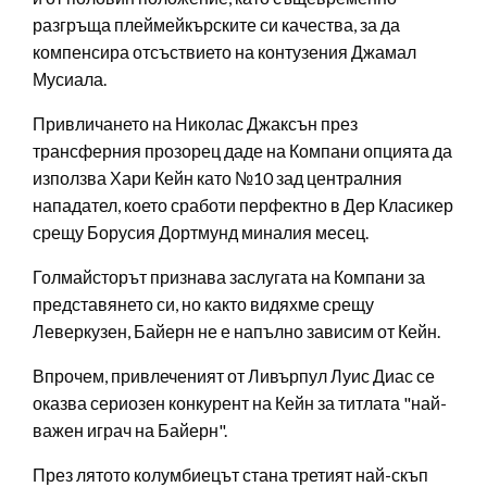
разгръща плеймейкърските си качества, за да
компенсира отсъствието на контузения Джамал
Мусиала.
Привличането на Николас Джаксън през
трансферния прозорец даде на Компани опцията да
използва Хари Кейн като №10 зад централния
нападател, което сработи перфектно в Дер Класикер
срещу Борусия Дортмунд миналия месец.
Голмайсторът признава заслугата на Компани за
представянето си, но както видяхме срещу
Леверкузен, Байерн не е напълно зависим от Кейн.
Впрочем, привлеченият от Ливърпул Луис Диас се
оказва сериозен конкурент на Кейн за титлата "най-
важен играч на Байерн".
През лятото колумбиецът стана третият най-скъп