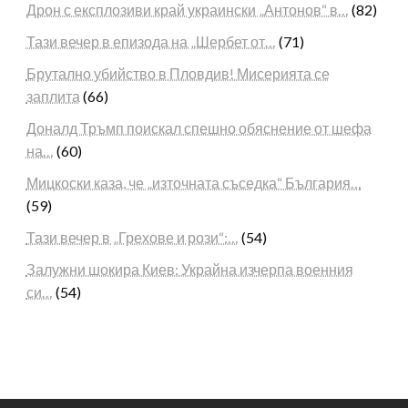
Дрон с експлозиви край украински „Антонов“ в…
(82)
Тази вечер в епизода на „Шербет от…
(71)
Брутално убийство в Пловдив! Мисерията се
заплита
(66)
Доналд Тръмп поискал спешно обяснение от шефа
на…
(60)
Мицкоски каза, че „източната съседка“ България…
(59)
Тази вечер в „Грехове и рози“:…
(54)
Залужни шокира Киев: Украйна изчерпа военния
си…
(54)