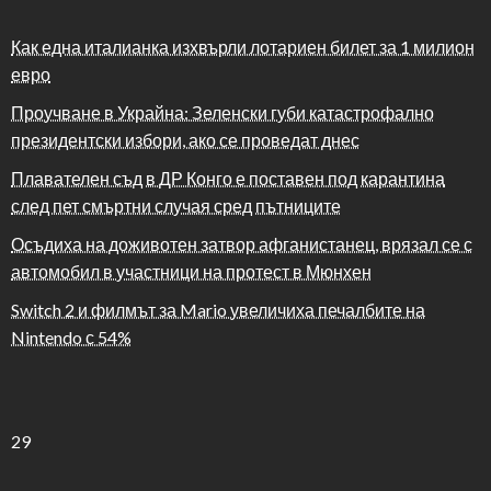
Как една италианка изхвърли лотариен билет за 1 милион
евро
Проучване в Украйна: Зеленски губи катастрофално
президентски избори, ако се проведат днес
Плавателен съд в ДР Конго е поставен под карантина
след пет смъртни случая сред пътниците
Осъдиха на доживотен затвор афганистанец, врязал се с
автомобил в участници на протест в Мюнхен
Switch 2 и филмът за Mario увеличиха печалбите на
Nintendo с 54%
29