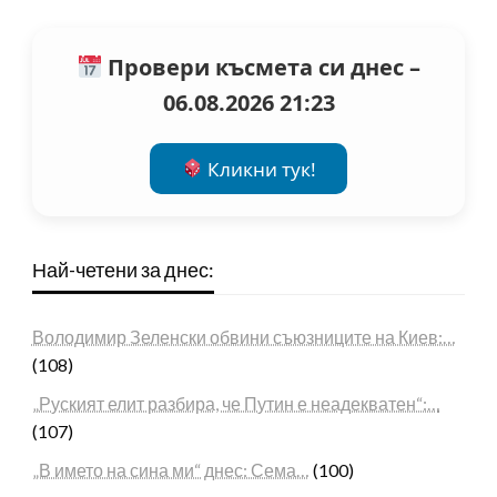
Провери късмета си днес –
06.08.2026 21:23
Кликни тук!
Най-четени за днес:
Володимир Зеленски обвини съюзниците на Киев:…
(108)
„Руският елит разбира, че Путин е неадекватен“:…
(107)
„В името на сина ми“ днес: Сема…
(100)