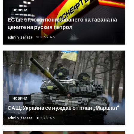
НОВИНИ
ЕС ще отложи понижаването на тавана на
цените на руския петрол
admin_zarata
20.06.2025
НОВИНИ
САЩ: Украйна се нуждае от план „Маршал“
admin_zarata
10.07.2025