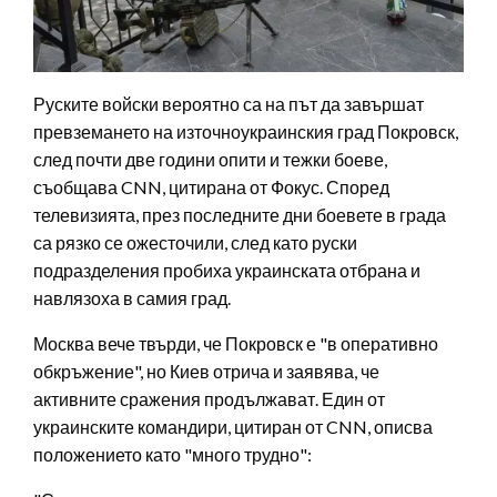
Руските войски вероятно са на път да завършат
превземането на източноукраинския град Покровск,
след почти две години опити и тежки боеве,
съобщава CNN, цитирана от Фокус. Според
телевизията, през последните дни боевете в града
са рязко се ожесточили, след като руски
подразделения пробиха украинската отбрана и
навлязоха в самия град.
Москва вече твърди, че Покровск е "в оперативно
обкръжение", но Киев отрича и заявява, че
активните сражения продължават. Един от
украинските командири, цитиран от CNN, описва
положението като "много трудно":