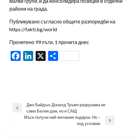
малки групи, и да консолидира позиции в отделни
райони на града.
Публикувано съгласно общите разпоредби на
https://fakti.bg/world
Прочетено 99 пъти, 1 прочита днес
Facebook
LinkedIn
X
Share
Навигация
Джо Байдън: Доналд Тръмп разрушава не
Previous
само Белия дом, но и САЩ
Post
Мъск получи най-желания подарък. Но –
Next
под условие
Post