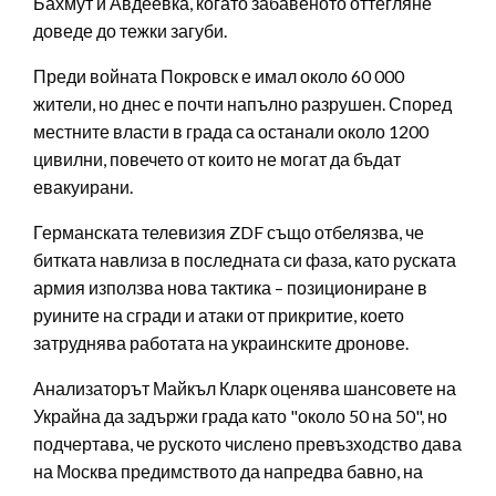
Бахмут и Авдеевка, когато забавеното оттегляне
доведе до тежки загуби.
Преди войната Покровск е имал около 60 000
жители, но днес е почти напълно разрушен. Според
местните власти в града са останали около 1200
цивилни, повечето от които не могат да бъдат
евакуирани.
Германската телевизия ZDF също отбелязва, че
битката навлиза в последната си фаза, като руската
армия използва нова тактика – позициониране в
руините на сгради и атаки от прикритие, което
затруднява работата на украинските дронове.
Анализаторът Майкъл Кларк оценява шансовете на
Украйна да задържи града като "около 50 на 50", но
подчертава, че руското числено превъзходство дава
на Москва предимството да напредва бавно, на