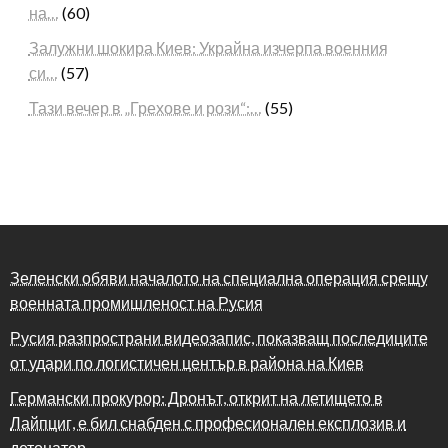
на…
(60)
Залужни шокира Киев: Украйна изчерпа военния
си…
(57)
Тази вечер в „Грехове и рози“:…
(55)
Зеленски обяви началото на специална операция срещу
военната промишленост на Русия
Русия разпространи видеозапис, показващ последиците
от удари по логистичен център в района на Киев
Германски прокурор: Дронът, открит на летището в
Лайпциг, е бил снабден с професионален експлозив и
детонатор