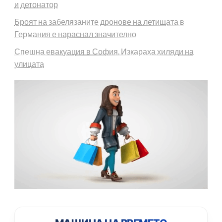
и детонатор
Броят на забелязаните дронове на летищата в
Германия е нараснал значително
Спешна евакуация в София. Изкараха хиляди на
улицата