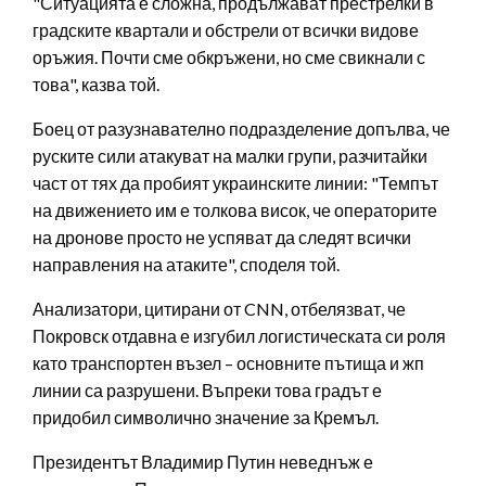
"Ситуацията е сложна, продължават престрелки в
градските квартали и обстрели от всички видове
оръжия. Почти сме обкръжени, но сме свикнали с
това", казва той.
Боец от разузнавателно подразделение допълва, че
руските сили атакуват на малки групи, разчитайки
част от тях да пробият украинските линии: "Темпът
на движението им е толкова висок, че операторите
на дронове просто не успяват да следят всички
направления на атаките", споделя той.
Анализатори, цитирани от CNN, отбелязват, че
Покровск отдавна е изгубил логистическата си роля
като транспортен възел – основните пътища и жп
линии са разрушени. Въпреки това градът е
придобил символично значение за Кремъл.
Президентът Владимир Путин неведнъж е