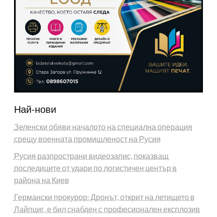
Най-нови
Зеленски обяви началото на специална операция
срещу военната промишленост на Русия
Русия разпространи видеозапис, показващ
последиците от удари по логистичен център в
района на Киев
Германски прокурор: Дронът, открит на летището в
Лайпциг, е бил снабден с професионален експлозив