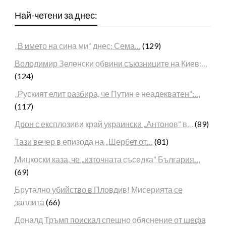
Най-четени за днес:
„В името на сина ми“ днес: Сема…
(129)
Володимир Зеленски обвини съюзниците на Киев:…
(124)
„Руският елит разбира, че Путин е неадекватен“:…
(117)
Дрон с експлозиви край украински „Антонов“ в…
(89)
Тази вечер в епизода на „Шербет от…
(81)
Мицкоски каза, че „източната съседка“ България…
(69)
Брутално убийство в Пловдив! Мисерията се
заплита
(66)
Доналд Тръмп поискал спешно обяснение от шефа