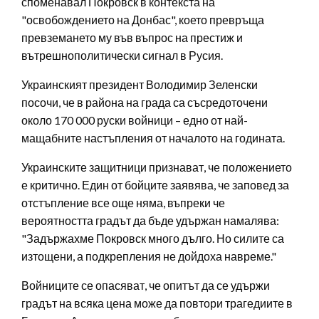
споменавал Покровск в контекста на
"освобождението на Донбас", което превръща
превземането му във въпрос на престиж и
вътрешнополитически сигнал в Русия.
Украинският президент Володимир Зеленски
посочи, че в района на града са съсредоточени
около 170 000 руски войници – едно от най-
мащабните настъпления от началото на годината.
Украинските защитници признават, че положението
е критично. Един от бойците заявява, че заповед за
отстъпление все още няма, въпреки че
вероятността градът да бъде удържан намалява:
"Задържахме Покровск много дълго. Но силите са
изтощени, а подкрепления не дойдоха навреме."
Войниците се опасяват, че опитът да се удържи
градът на всяка цена може да повтори трагедиите в