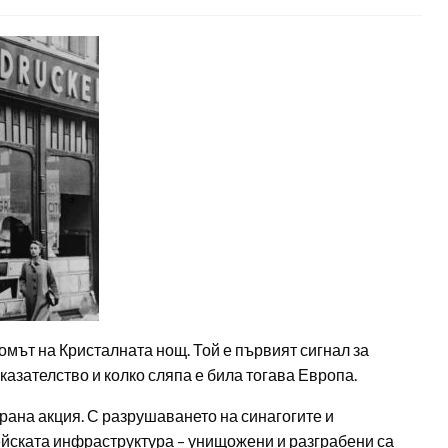
ромът на Кристалната нощ. Той е първият сигнал за
казателство и колко сляпа е била тогава Европа.
рана акция. С разрушаването на синагогите и
йската инфраструктура – унищожени и разграбени са