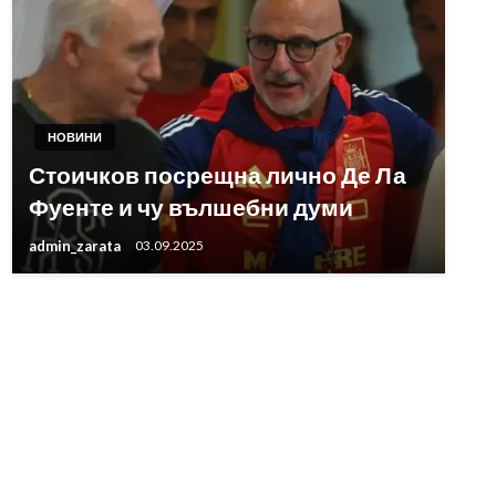
НОВИНИ
Стоичков посрещна лично Де Ла
Фуенте и чу вълшебни думи
admin_zarata
03.09.2025