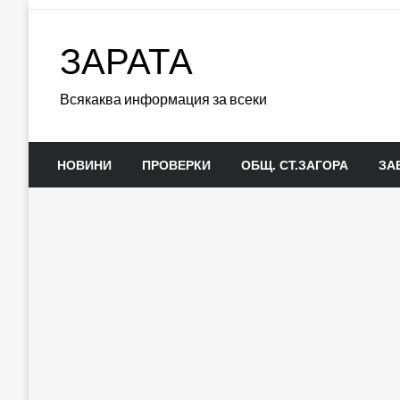
Skip
to
ЗАРАТА
content
Всякаква информация за всеки
НОВИНИ
ПРОВЕРКИ
ОБЩ. СТ.ЗАГОРА
ЗА