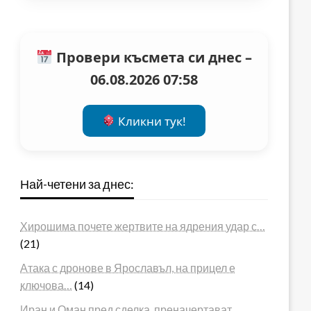
Провери късмета си днес –
06.08.2026 07:58
Кликни тук!
Най-четени за днес:
Хирошима почете жертвите на ядрения удар с…
(21)
Атака с дронове в Ярославъл, на прицел е
ключова…
(14)
Иран и Оман пред сделка, преначертават