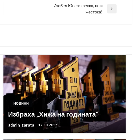
Изабел Юпер: крехка, но и
Next
жестока!
Post
НОВИНИ
Избраха „Хижа на годината“
admin_zarata
17.10.2025