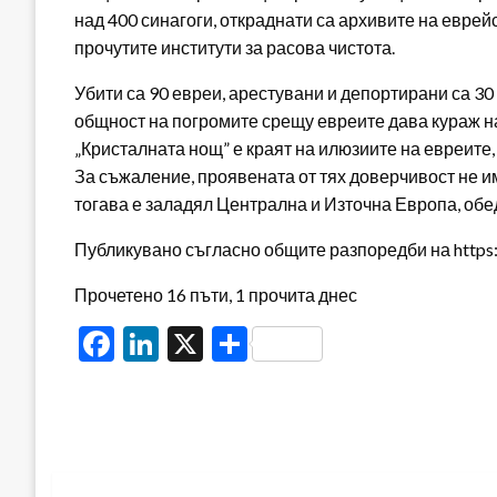
над 400 синагоги, откраднати са архивите на еврей
прочутите институти за расова чистота.
Убити са 90 евреи, арестувани и депортирани са 3
общност на погромите срещу евреите дава кураж н
„Кристалната нощ” е краят на илюзиите на евреите
За съжаление, проявената от тях доверчивост не и
тогава е заладял Централна и Източна Европа, обед
Публикувано съгласно общите разпоредби на https:/
Прочетено 16 пъти, 1 прочита днес
Facebook
LinkedIn
X
Share