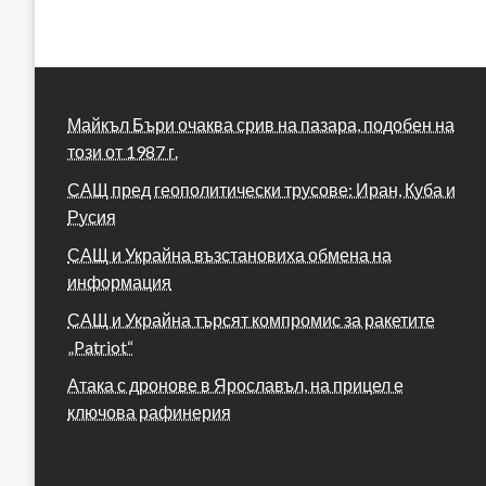
Майкъл Бъри очаква срив на пазара, подобен на
този от 1987 г.
САЩ пред геополитически трусове: Иран, Куба и
Русия
САЩ и Украйна възстановиха обмена на
информация
САЩ и Украйна търсят компромис за ракетите
„Patriot“
Атака с дронове в Ярославъл, на прицел е
ключова рафинерия