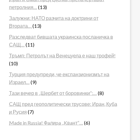
петролния…
(13)
Залужни: НАТО разчита на доктрини от
Втората…
(13)
Разследват бившата украинска посланичка в
САЩ…
(11)
Тръмп: Петролът на Венецуела е наш трофей!
(10)
Турция предупреди, че експанзионизмът на
Израел…
(9)
Тази вечер в „Шербет от боровинки“:…
(8)
САЩ пред геополитически трусове: Иран, Куба
и Русия
(7)
Made in Russia! Фaлиpa „Kвaнт“…
(6)