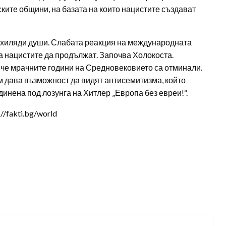
ските общини, на базата на които нацистите създават
0 хиляди души. Слабата реакция на международната
а нацистите да продължат. Започва Холокоста.
, че мрачните години на Средновековието са отминали.
м дава възможност да видят антисемитизма, който
инена под лозунга на Хитлер „Европа без евреи!“.
/fakti.bg/world