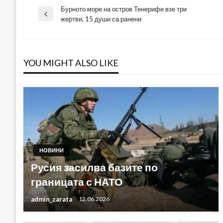
Бурното море на остров Тенерифе взе три
Навигация
Previous
жертви, 15 души са ранени
Post
YOU MIGHT ALSO LIKE
НОВИНИ
Русия засилва базите по
границата с НАТО
admin_zarata
12.06.2026