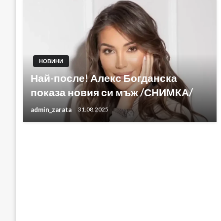
НОВИНИ
Най-после! Алекс Богданска
показа новия си мъж /СНИМКА/
admin_zarata
31.08.2025