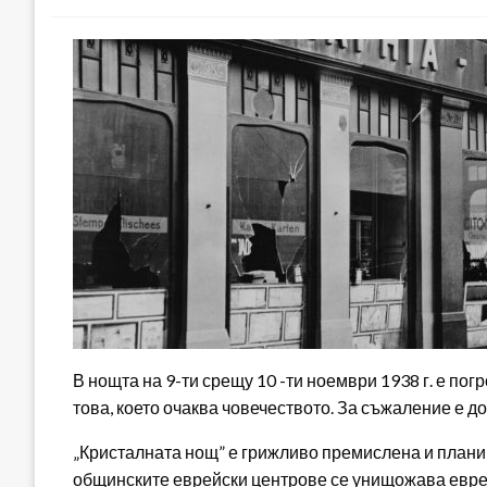
В нощта на 9-ти срещу 10 -ти ноември 1938 г. е пог
това, което очаква човечеството. За съжаление е до
„Кристалната нощ” е грижливо премислена и плани
общинските еврейски центрове се унищожава евре