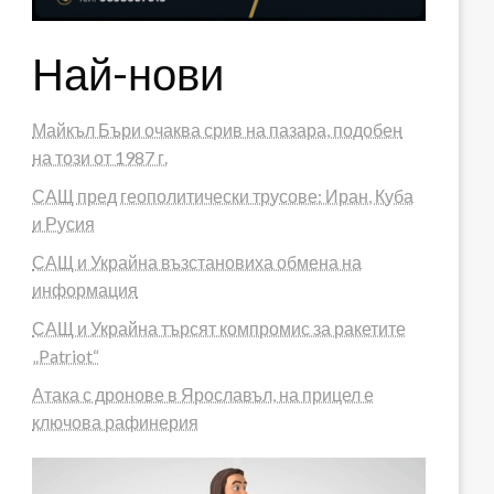
Най-нови
Майкъл Бъри очаква срив на пазара, подобен
на този от 1987 г.
САЩ пред геополитически трусове: Иран, Куба
и Русия
САЩ и Украйна възстановиха обмена на
информация
САЩ и Украйна търсят компромис за ракетите
„Patriot“
Атака с дронове в Ярославъл, на прицел е
ключова рафинерия