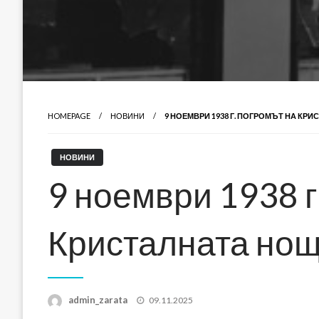
HOMEPAGE
НОВИНИ
9 НОЕМВРИ 1938 Г. ПОГРОМЪТ НА КР
НОВИНИ
9 ноември 1938 г
Кристалната но
Posted
admin_zarata
09.11.2025
on