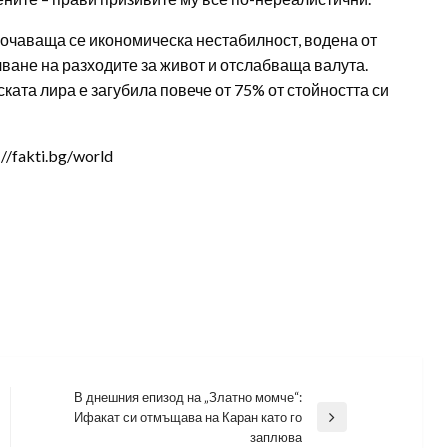
бочаваща се икономическа нестабилност, водена от
чване на разходите за живот и отслабваща валута.
ката лира е загубила повече от 75% от стойността си
/fakti.bg/world
В днешния епизод на „Златно момче“:
Ифакат си отмъщава на Каран като го
Next
заплюва
Post