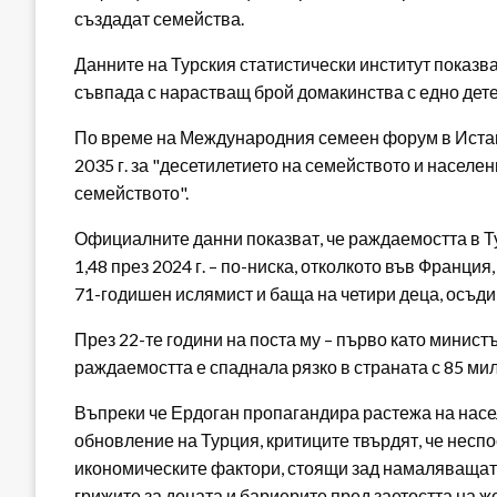
създадат семейства.
Данните на Турския статистически институт показ
съвпада с нарастващ брой домакинства с едно дете
По време на Международния семеен форум в Истан
2035 г. за "десетилетието на семейството и населени
семейството".
Официалните данни показват, че раждаемостта в Тур
1,48 през 2024 г. – по-ниска, отколкото във Франц
71-годишен ислямист и баща на четири деца, осъди 
През 22-те години на поста му – първо като минист
раждаемостта е спаднала рязко в страната с 85 ми
Въпреки че Ердоган пропагандира растежа на насе
обновление на Турция, критиците твърдят, че неспо
икономическите фактори, стоящи зад намаляващата
грижите за децата и бариерите пред заетостта на ж