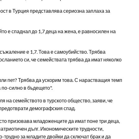
ст в Турция представлява сериозна заплаха за
то е спаднал до 1,7 деца на жена, е равносилен на
съжаление е 1,7. Това е самоубийство. Трябва
осланието си, че семействата трябва да имат няколко
или пет? Трябва да ускорим това. С нарастващия темп
 по-силно в бъдещето".
ля на семейството в турското общество, заяви, че
 предотврати демографския спад.
сто призовава младоженците да имат поне три деца,
патриотичен дълг. Икономическите трудности,
-трудно за младите двойки да сключат брак и да