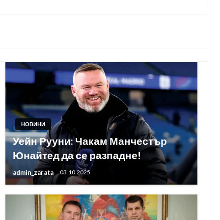
НОВИНИ
Уейн Рууни: Чакам Манчестър
Юнайтед да се разпадне!
admin_zarata
03.10.2025