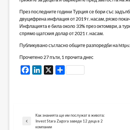
През последните години Турция се бори със задъл
двуцифрена инфлация от 2019 г. насам, рязко пока
Инфлацията е била около 33% през октомври, а турс
спрямо щатския долар от 2021 г. насам.
Публикувано съгласно общите разпоредби на https:/
Прочетено 27 пъти, 1 прочита днес
Facebook
LinkedIn
X
Share
Как знанията ще им послужат в живота:
Навигация
Invest Stara Zagora заведе 12 деца в 2
Previous
компании
Post