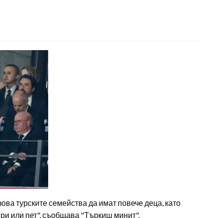
ва турските семейства да имат повече деца, като
ри или пет", съобщава "Търкиш минит".