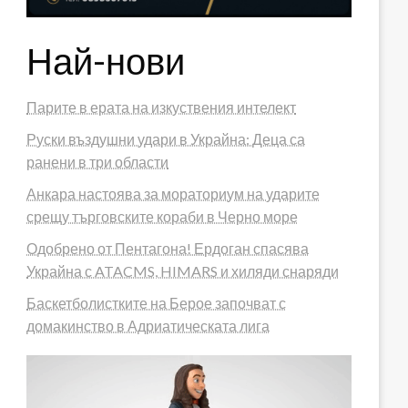
Най-нови
Парите в ерата на изкуствения интелект
Руски въздушни удари в Украйна: Деца са
ранени в три области
Анкара настоява за мораториум на ударите
срещу търговските кораби в Черно море
Одобрено от Пентагона! Ердоган спасява
Украйна с ATACMS, HIMARS и хиляди снаряди
Баскетболистките на Берое започват с
домакинство в Адриатическата лига