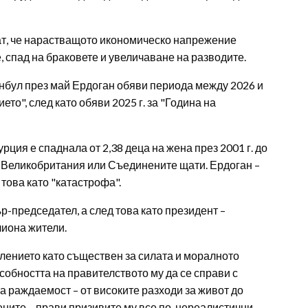
ват, че нарастващото икономическо напрежение
, спад на браковете и увеличаване на разводите.
бул през май Ердоган обяви периода между 2026 и
ето", след като обяви 2025 г. за "Година на
ция е спаднала от 2,38 деца на жена през 2001 г. до
ия, Великобритания или Съединените щати. Ердоган –
това като "катастрофа".
ър-председател, а след това като президент –
лиона жители.
лението като съществен за силата и моралното
собността на правителството му да се справи с
 раждаемост – от високите разходи за живот до
ените – прави призивите му все по-нереалистични.