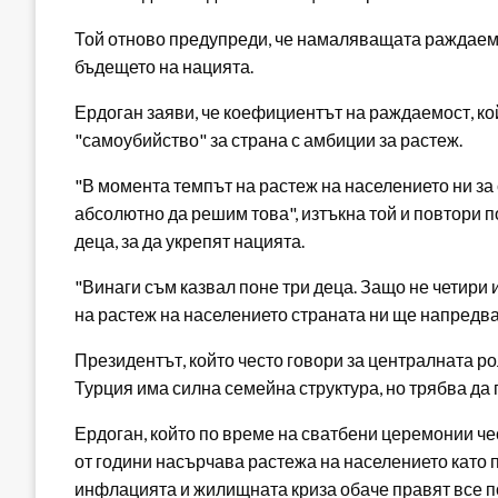
Той отново предупреди, че намаляващата раждаемо
бъдещето на нацията.
Ердоган заяви, че коефициентът на раждаемост, кой
"самоубийство" за страна с амбиции за растеж.
"В момента темпът на растеж на населението ни за 
абсолютно да решим това", изтъкна той и повтори п
деца, за да укрепят нацията.
"Винаги съм казвал поне три деца. Защо не четири 
на растеж на населението страната ни ще напредва
Президентът, който често говори за централната ро
Турция има силна семейна структура, но трябва да
Ердоган, който по време на сватбени церемонии че
от години насърчава растежа на населението като 
инфлацията и жилищната криза обаче правят все по