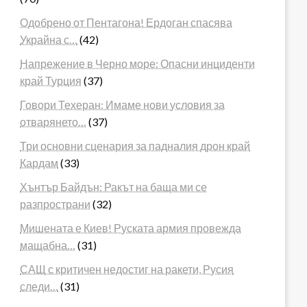
Одобрено от Пентагона! Ердоган спасява
Украйна с…
(42)
Напрежение в Черно море: Опасни инциденти
край Турция
(37)
Говори Техеран: Имаме нови условия за
отварянето…
(37)
Три основни сценария за падналия дрон край
Кардам
(33)
Хънтър Байдън: Ракът на баща ми се
разпространи
(32)
Мишената е Киев! Руската армия провежда
мащабна…
(31)
САЩ с критичен недостиг на ракети, Русия
следи…
(31)