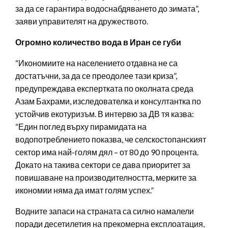
за да се гарантира водоснабдяването до зимата”,
заяви управителят на дружеството.
Огромно количество вода в Иран се губи
“Икономиите на населението отдавна не са
достатъчни, за да се преодолее тази криза”,
предупреждава експертката по околната среда
Азам Бахрами, изследователка и консултантка по
устойчив екотуризъм. В интервю за ДВ тя казва:
“Един поглед върху пирамидата на
водопотреблението показва, че селскостопанският
сектор има най-голям дял – от 80 до 90 процента.
Докато на такива сектори се дава приоритет за
повишаване на производителността, мерките за
икономии няма да имат голям успех.”
Водните запаси на страната са силно намалели
поради десетилетия на прекомерна експлоатация,