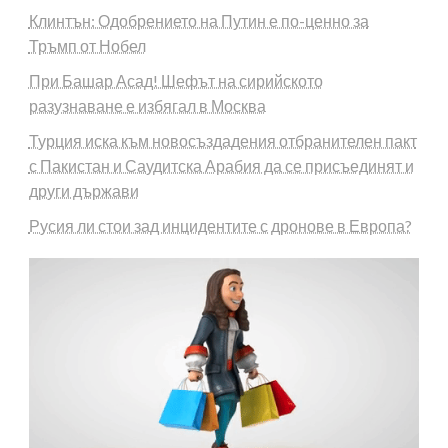
Клинтън: Одобрението на Путин е по-ценно за
Тръмп от Нобел
При Башар Асад! Шефът на сирийското
разузнаване е избягал в Москва
Турция иска към новосъздадения отбранителен пакт
с Пакистан и Саудитска Арабия да се присъединят и
други държави
Русия ли стои зад инцидентите с дронове в Европа?