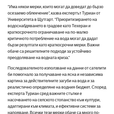
“Има някои мерки, които могат да доведат до бързо
осезаемо облекчение”, казва експертът Туриан от
Университета в Щутгарт. “Приоритизирането на
водоснабдяването в градове като Техеран и
краткосрочното ограничаване на по-малко
критичното потребление на вода могат да дадат
бързи резултати като краткосрочни мерки. Важни
обаче са решителните подходи за устойчиво
преодоляване на водната криза.”
Последователното използване на данни от сателити
би помогнало за получаване на ясна и независима
картина за действителните загуби на вода и за
реалистично определяне на водния бюджет. Според
експерта Туриан сред важните стъпки е
насочването на селското стопанство към култури,
адаптирани към климата, и ефективни системи за
напояване. Всички тези мерки обаче са много по-