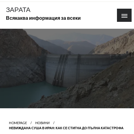
Skip
ЗАРАТА
to
Всякаква информация за всеки
content
HOMEPAGE
НОВИНИ
НЕВИЖДАНА СУША В ИРАН: КАК СЕ СТИГНА ДО ПЪЛНА КАТАСТРОФА