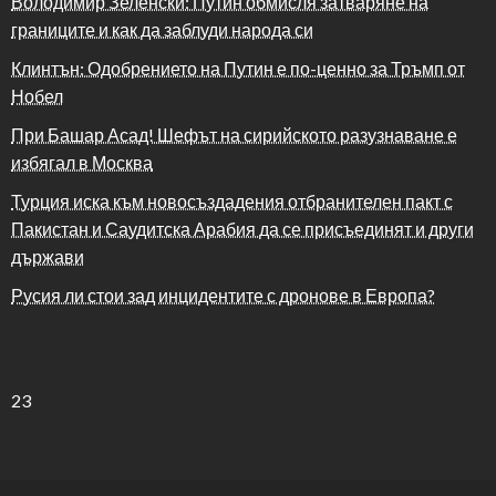
Володимир Зеленски: Путин обмисля затваряне на
границите и как да заблуди народа си
Клинтън: Одобрението на Путин е по-ценно за Тръмп от
Нобел
При Башар Асад! Шефът на сирийското разузнаване е
избягал в Москва
Турция иска към новосъздадения отбранителен пакт с
Пакистан и Саудитска Арабия да се присъединят и други
държави
Русия ли стои зад инцидентите с дронове в Европа?
23