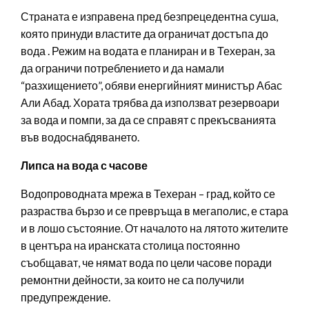
Страната е изправена пред безпрецедентна суша,
която принуди властите да ограничат достъпа до
вода . Режим на водата е планиран и в Техеран, за
да ограничи потреблението и да намали
“разхищението”, обяви енергийният министър Абас
Али Абад. Хората трябва да използват резервоари
за вода и помпи, за да се справят с прекъсванията
във водоснабдяването.
Липса на вода с часове
Водопроводната мрежа в Техеран – град, който се
разраства бързо и се превръща в мегаполис, е стара
и в лошо състояние. От началото на лятото жителите
в центъра на иранската столица постоянно
съобщават, че нямат вода по цели часове поради
ремонтни дейности, за които не са получили
предупреждение.