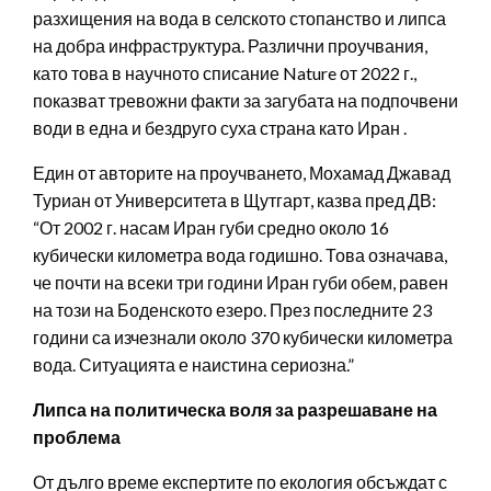
разхищения на вода в селското стопанство и липса
на добра инфраструктура. Различни проучвания,
като това в научното списание Nature от 2022 г.,
показват тревожни факти за загубата на подпочвени
води в една и бездруго суха страна като Иран .
Един от авторите на проучването, Мохамад Джавад
Туриан от Университета в Щутгарт, казва пред ДВ:
“От 2002 г. насам Иран губи средно около 16
кубически километра вода годишно. Това означава,
че почти на всеки три години Иран губи обем, равен
на този на Боденското езеро. През последните 23
години са изчезнали около 370 кубически километра
вода. Ситуацията е наистина сериозна.”
Липса на политическа воля за разрешаване на
проблема
От дълго време експертите по екология обсъждат с