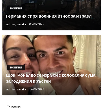
НОВИНИ
Германия спря военния износ за Израел
admin_zarata
08.08.2025
НОВИНИ
Шок! Роналдо се изръси с колосална сума
за годежния пръстен
admin_zarata
14.08.2025
Търсене