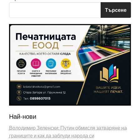
Търсене
Най-нови
Володимир Зеленски: Путин обмисля затваряне на
границите и как да заблуди народа си