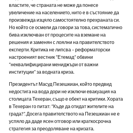
властите, че страната не може да понесе
увеличение на населението, нито е в състояние да
произвежда изцяло самостоятелно прехраната си.
Но който се осмели да говори за това, систематично
бива изключван от процесите на вземане на
решения и заменян с лоялни на правителството
експерти. Критика не липсва – реформаторски
настроеният вестник “Етемад” обвини
“неквалифицирани мениджъри от важни
институции” за водната криза.
Президентът Масуд Пезешкиан, който предвид
недостига на вода дори не изключи евакуация на
столицата Техеран, също е обект на критики. Хората
в Техеран го питат: “Къде да отидат жителите на
града?”. Досега правителството на Пезешкиан не е
успяло да даде ясен отговор или краткосрочна
стратегия за преодоляване на кризата.