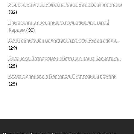
Хънтър Байдън: Ракът на баща ми се разпространи
(32)
Три основни сценария за падналия дрон край
Кардам
(30)
САЩ с критичен недостиг на ракети, Русия следи…
(29)
Зеленски: Затваряме небето ни с наша балистика…
(25)
Атака с дронове в Белгород: Експлозии и пожари
(25)