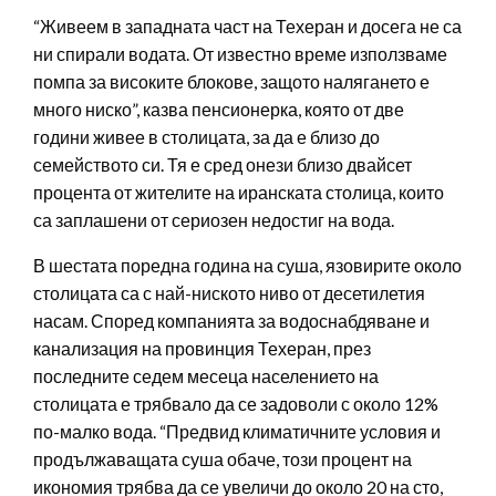
“Живеем в западната част на Техеран и досега не са
ни спирали водата. От известно време използваме
помпа за високите блокове, защото налягането е
много ниско”, казва пенсионерка, която от две
години живее в столицата, за да е близо до
семейството си. Тя е сред онези близо двайсет
процента от жителите на иранската столица, които
са заплашени от сериозен недостиг на вода.
В шестата поредна година на суша, язовирите около
столицата са с най-ниското ниво от десетилетия
насам. Според компанията за водоснабдяване и
канализация на провинция Техеран, през
последните седем месеца населението на
столицата е трябвало да се задоволи с около 12%
по-малко вода. “Предвид климатичните условия и
продължаващата суша обаче, този процент на
икономия трябва да се увеличи до около 20 на сто,