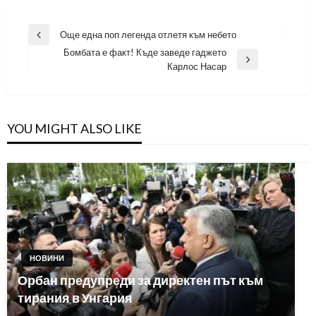
Навигация
Още една поп легенда отлетя към небето
Previous
Бомбата е факт! Къде заведе гаджето
Post
Next
Карлос Насар
Post
YOU MIGHT ALSO LIKE
НОВИНИ
Орбан предупреди за директен път към
тирания в Унгария