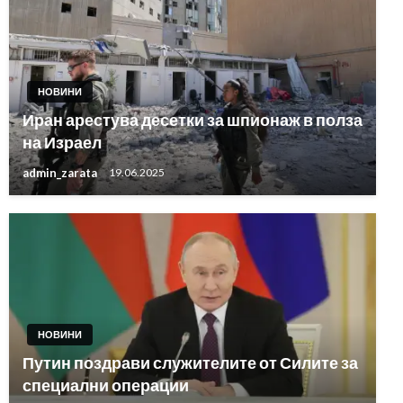
НОВИНИ
Иран арестува десетки за шпионаж в полза
на Израел
admin_zarata
19.06.2025
НОВИНИ
Путин поздрави служителите от Силите за
специални операции