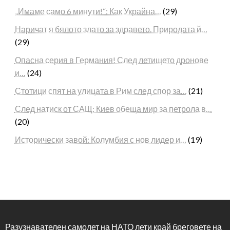
„Имаме само 6 минути!“: Как Украйна…
(29)
Наричат я бялото злато за здравето. Природата й…
(29)
Опасна серия в Германия! След летището дронове
и…
(24)
Стотици спят на улицата в Рим след спор за…
(21)
След натиск от САЩ: Киев обеща мир за петрола в…
(20)
Исторически завой: Колумбия с нов лидер и…
(19)
Разузнавателен самолет на НАТО лети край бреговете на