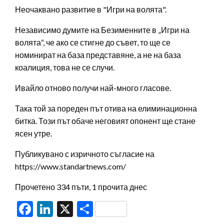
Неочаквано развитие в "Игри на волята".
Независимо думите на Безименните в „Игри на
волята“, че ако се стигне до съвет, то ще се
номинират на база представяне, а не на база
коалиция, това не се случи.
Ивайло отново получи най-много гласове.
Така той за пореден път отива на елиминационна
битка. Този път обаче неговият опонент ще стане
ясен утре.
Публикувано с изричното съгласие на
https://www.standartnews.com/
Прочетено 334 пъти, 1 прочита днес
Facebook
LinkedIn
X
Share