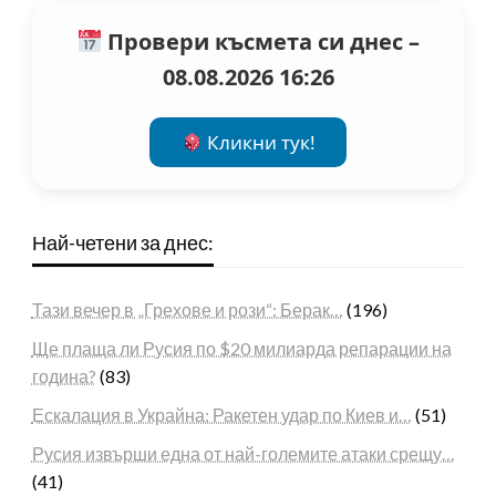
Провери късмета си днес –
08.08.2026 16:26
Кликни тук!
Най-четени за днес:
Тази вечер в „Грехове и рози“: Берак…
(196)
Ще плаща ли Русия по $20 милиарда репарации на
година?
(83)
Ескалация в Украйна: Ракетен удар по Киев и…
(51)
Русия извърши една от най-големите атаки срещу…
(41)