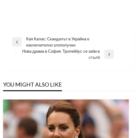
Навигация
Кая Калас: Скандалът в Украйна е
Previous
изключително злополучен
Post
Нова драма в София. Тролейбус се заби в
Next
стълб
Post
YOU MIGHT ALSO LIKE