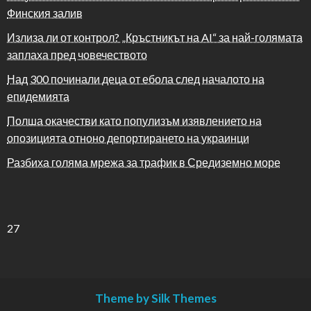
Финския залив
Излиза ли от контрол? „Кръстникът на AI“ за най-голямата
заплаха пред човечеството
Над 300 починали деца от ебола след началото на
епидемията
Полша окачестви като популизъм изявлението на
опозицията отноно депортирането на украинци
Разбиха голяма мрежа за трафик в Средиземно море
27
Theme by Silk Themes