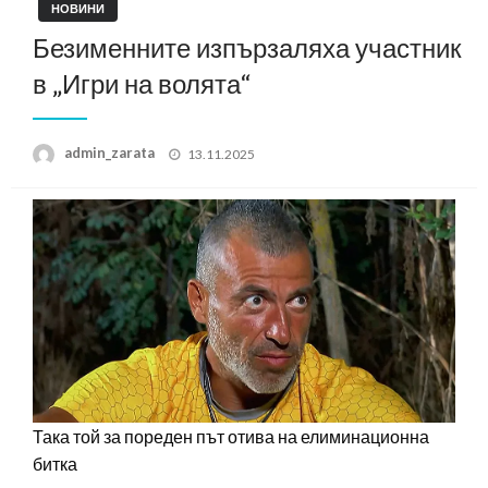
НОВИНИ
Безименните изпързаляха участник
в „Игри на волята“
Posted
admin_zarata
13.11.2025
on
Така той за пореден път отива на елиминационна
битка