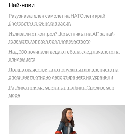
Най-нови
Разузнавателен самолет на НАТО лети край
бреговете на Финския залив
Излиза ли от контрол? „Кръстникът на AI“ за най-
голямата заплаха пред човечеството
Над 300 починали деца от ебола след началото на
епидемията
Полша окачестви като популизъм изявлението на
опозицията отноно депортирането на украинци
Разбиха голяма мрежа за трафик в Средиземно
море