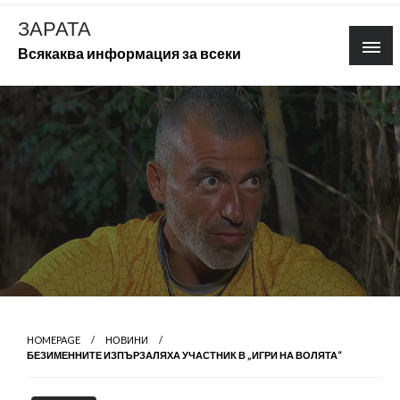
Skip
ЗАРАТА
to
Всякаква информация за всеки
content
HOMEPAGE
НОВИНИ
БЕЗИМЕННИТЕ ИЗПЪРЗАЛЯХА УЧАСТНИК В „ИГРИ НА ВОЛЯТА“