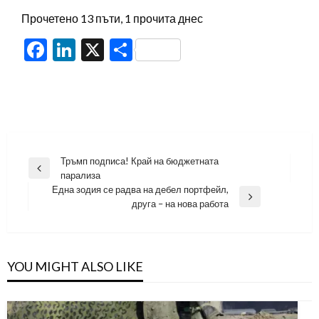
Прочетено 13 пъти, 1 прочита днес
Facebook
LinkedIn
X
Share
Навигация
Тръмп подписа! Край на бюджетната
Previous
парализа
Post
Една зодия се радва на дебел портфейл,
Next
друга – на нова работа
Post
YOU MIGHT ALSO LIKE