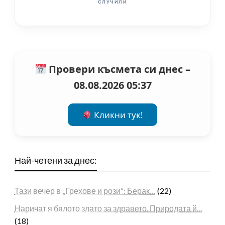
СЛУЧИЛИ
Провери късмета си днес –
08.08.2026 05:37
Кликни тук!
Най-четени за днес:
Тази вечер в „Грехове и рози“: Берак…
(22)
Наричат я бялото злато за здравето. Природата й…
(18)