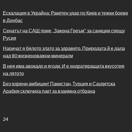
Ескалация в Украйна: Ракетен удар по Киев и тежки боеве
в Донбас
Сенатът на САЩ прие „Закона Греъм“ за санкции срещу
Русия
Наричат я бялото злато за здравето. Природата й е дала
над 80 жизненоважни минерали
В нея има авокадо и ягоди. И е хидратиращата вкусотия
на лятото
Без ядрени амбиции! Пакистан, Турция и Саудитска
Арабия сключиха пакт за взаимна отбрана
24