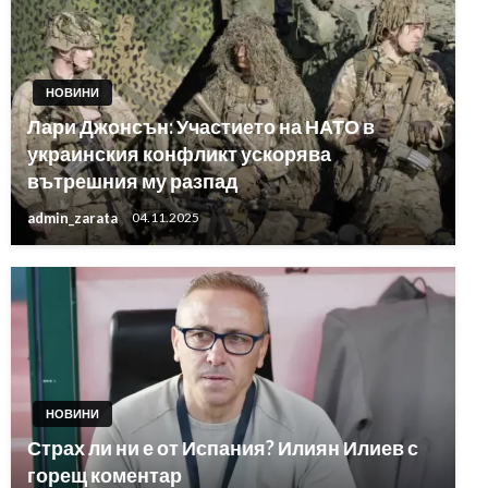
НОВИНИ
Лари Джонсън: Участието на НАТО в
украинския конфликт ускорява
вътрешния му разпад
admin_zarata
04.11.2025
НОВИНИ
Страх ли ни е от Испания? Илиян Илиев с
горещ коментар