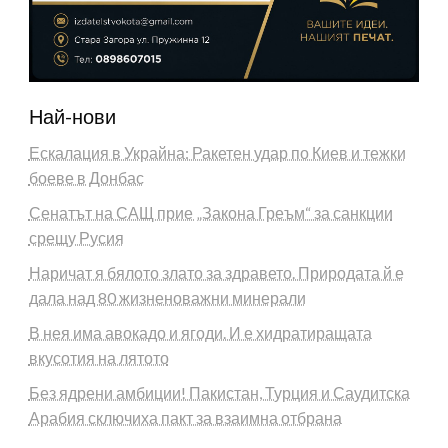
Най-нови
Ескалация в Украйна: Ракетен удар по Киев и тежки
боеве в Донбас
Сенатът на САЩ прие „Закона Греъм“ за санкции
срещу Русия
Наричат я бялото злато за здравето. Природата й е
дала над 80 жизненоважни минерали
В нея има авокадо и ягоди. И е хидратиращата
вкусотия на лятото
Без ядрени амбиции! Пакистан, Турция и Саудитска
Арабия сключиха пакт за взаимна отбрана