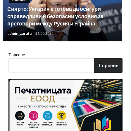
Сиярто: Унгария е готова да осигури
справедливи и безопасни условия за
преговори между Русия и Украйна
admin_zarata
21.08.2025
Търсене
Търсене