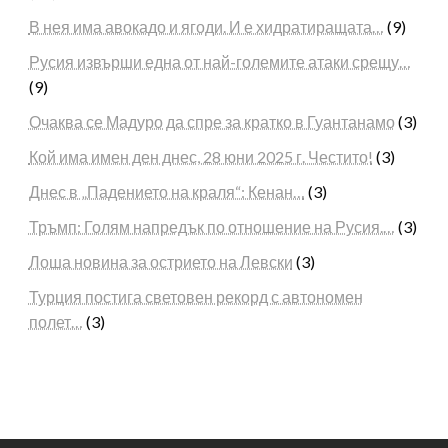
В нея има авокадо и ягоди. И е хидратиращата…
(9)
Русия извърши една от най-големите атаки срещу…
(9)
Очаква се Мадуро да спре за кратко в Гуантанамо
(3)
Кой има имен ден днес, 28 юни 2025 г. Честито!
(3)
Днес в „Падението на краля“: Кенан…
(3)
Тръмп: Голям напредък по отношение на Русия.…
(3)
Лоша новина за острието на Левски
(3)
Турция постига световен рекорд с автономен
полет…
(3)