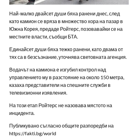
Най-малко двайсет души бяха ранени днес, след
като камион се вряза в множество хора на пазар в
Южна Корея, предаде Ройтерс, позовавайки се на
местните власти, съобщи БТА.
Единайсет души бяха тежко ранени, като двама от
тях са в безсъзнание, уточнява световната агенция.
Водачът на камиона е изгубил контрол над
управлението му в разстояние на около 150 метра,
казаха представители на спешните служби в
телевизионни изявления.
На този етап Ройтерс не назовава мястото на
инцидента.
Публикувано съгласно общите разпоредби на
https://fakti.bg/world