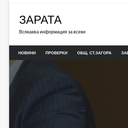
Skip
to
ЗАРАТА
content
Всякаква информация за всеки
НОВИНИ
ПРОВЕРКИ
ОБЩ. СТ.ЗАГОРА
ЗА