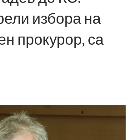
рели избора на
н прокурор, са