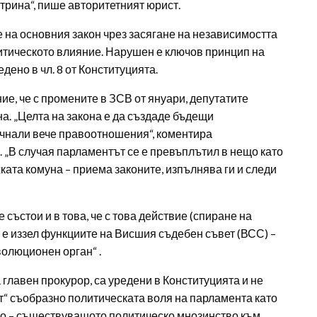
трина“, пише авторитетният юрист.
на основния закон чрез засягане на независимостта
олитическото влияние. Нарушен е ключов принцип на
дено в чл. 8 от Конституцията.
е, че с промените в ЗСВ от януари, депутатите
а. „Целта на закона е да създаде бъдещи
очнали вече правоотношения“, коментира
 „В случая парламентът се е превъплътил в нещо като
ката комуна – приема законите, изпълнява ги и следи
състои и в това, че с това действие (спиране на
т е иззел функциите на Висшия съдебен съвет (ВСС) –
волюционен орган“ .
 главен прокурор, са уредени в Конституцията и не
т“ съобразно политическата воля на парламента като
но – съществуващото политическо мнозинство към