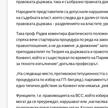
правовата държава, така и съобразно правната док
Народните представители са допуснали нарушение 
на съдебната власт, която следва да е далеч от п
правовата държава – разделението на властите, уре
Така проф. Радев коментира фактическото положени
спряха вече стартирала процедура по реда на закон
правоотношения, а не да изменя „в движение“ зап
преподавателят по Теория на държавата и правото.
Конвент, който е съществувал по времето на Париж
за тяхното изпълнение“, допълва професорът.
„На следващо място, противоконституционността се 
процедурата по избор на ГП-бел.ред.), парламентъ
едно типично действие за Конвент или някакъв „ре
Функциите, т.е. правомощията на ВСС, който избира
могат да се преуреждат, нарушават или „нагласява
политически представителен орган. Казано директ