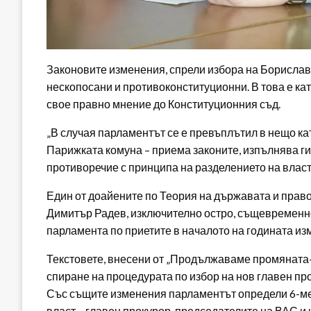
Законовите изменения, спрели избора на Борислав
нескопосани и противоконституционни. В това е ка
свое правно мнение до Конституционния съд.
„В случая парламентът се е превъплътил в нещо ка
Парижката комуна – приема законите, изпълнява ги 
противоречие с принципа на разделението на власт
Един от доайените по Теория на държавата и право
Димитър Радев, изключително остро, същевременно
парламента по приетите в началото на годината из
Текстовете, внесени от „Продължаваме промяната-
спиране на процедурата по избор на нов главен пр
Със същите изменения парламентът определи 6-мес
власт – главен прокурор, председателите на ВАС и 