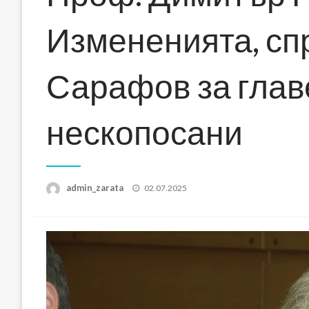
Измененията, сп
Сарафов за главе
нескопосани
Posted
admin_zarata
02.07.2025
on