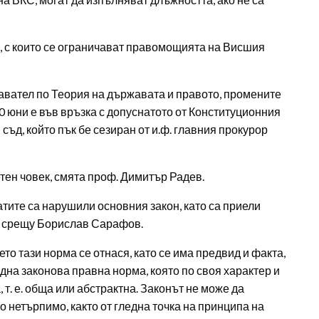
, с които се ограничават правомощията на Висшия
авател по Теория на държавата и правото, промените
0 юни е във връзка с допуснатото от Конституционния
ъд, който пък бе сезиран от и.ф. главния прокурор
тен човек, смята проф. Димитър Радев.
татите са нарушили основния закон, като са приели
о срещу Борислав Сарафов.
ето тази норма се отнася, като се има предвид и факта,
една законова правна норма, която по своя характер и
т. е. обща или абстрактна. Законът не може да
 нетърпимо, както от гледна точка на принципа на