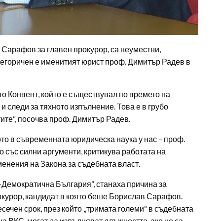
 Сарафов за главен прокурор, са неуместни,
тегоричен е именитият юрист проф. Димитър Радев в
то Конвент, който е съществувал по времето на
и следи за тяхното изпълнение. Това е в грубо
ите“, посочва проф. Димитър Радев.
то в съвременната юридическа наука у нас – проф.
 със силни аргументи, критикува работата на
менения на Закона за съдебната власт.
Демократична България“, станаха причина за
окурор, кандидат в която беше Борислав Сарафов.
ечен срок, през който „тримата големи“ в съдебната
на ВКС, могат да изпълняват длъжността, ако не са