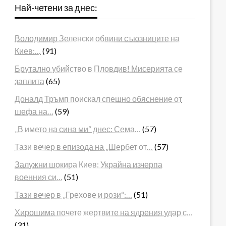
Най-четени за днес:
Володимир Зеленски обвини съюзниците на
Киев:…
(91)
Брутално убийство в Пловдив! Мисерията се
заплита
(65)
Доналд Тръмп поискал спешно обяснение от
шефа на…
(59)
„В името на сина ми“ днес: Сема…
(57)
Тази вечер в епизода на „Шербет от…
(57)
Залужни шокира Киев: Украйна изчерпа
военния си…
(51)
Тази вечер в „Грехове и рози“:…
(51)
Хирошима почете жертвите на ядрения удар с…
(31)