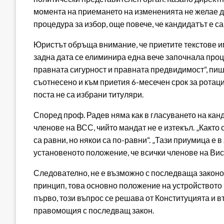
момента на приемането на измененията не желае да
процедура за избор, още повече, че кандидатът е с
Юристът обръща внимание, че приетите текстове има
задна дата се елиминира една вече започнала проц
правната сигурност и правната предвидимост“, пиш
съотнесено и към приетия 6-месечен срок за ротаци
поста не са избрани титуляри.
Според проф. Радев няма как в гласуването на кан
членове на ВСС, чийто мандат не е изтекъл. „Както 
са равни, но някои са по-равни“. „Тази приумица е
установеното положение, че всички членове на Ви
Следователно, не е възможно с последваща законов
принцип, това основно положение на устройството и
първо, този въпрос се решава от Конституцията и в
правомощия с последващ закон.