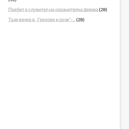
Пребит е служител на охранителна фирма
(28)
Тази вечер в „Грехове и рози“:…
(28)