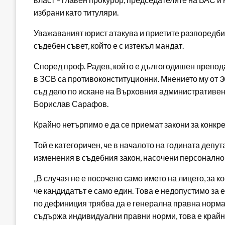
избрани като титуляри.
Уважаваният юрист атакува и приетите разпоредби
съдебен съвет, който е с изтекъл мандат.
Според проф. Радев, който е дългогодишен препод
в ЗСВ са противоконституционни. Мнението му от 3
съд дело по искане на Върховния административен с
Борислав Сарафов.
Крайно нетърпимо е да се приемат закони за конкре
Той е категоричен, че в началото на годината депу
изменения в съдебния закон, насочени персоналн
„В случая не е посочено само името на лицето, за ко
че кандидатът е само един. Това е недопустимо за 
по дефиниция трябва да е генерална правна норма, 
съдържа индивидуални правни норми, това е крайно