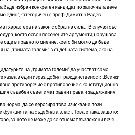
 бъде избран конкретен кандидат по започната вече
амо един“, категоричен е проф. Димитър Радев.
т характера на закон с обратна сила. „В случая със
едура, което освен посочените аргументи, нарушава
е още в правното мнение, което би могло да бъде
я на „тримата големи“ в съдебната система, ако на
дидатурите на „тримата големи“ да участват само
се казва в един израз, добил гражданственост: „Всички
 в явно противоречие с противоречие с конституционно
сшия съдебен съвет имат равни права и задължения.
а норма, да се дерогира това изискване, този
 функцията на съдебната власт. Това е така, защото:
торо, защото не може да се отнемат възложени вече