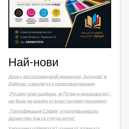
Най-нови
Дрон с експлозиви край украински „Антонов“ в
Лайпциг: самолетът е превозвал оръжие
„Руският елит разбира, че Путин е неадекватен“:
ще бъде ли свален от власт руският президент
„Топлофикация София“ e (полу)фалирало
дружество: Как се стигна дотук?
Хирошима отбеляза 81 години от атомната