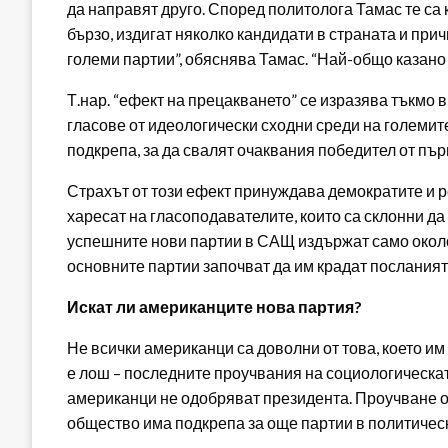
да направят друго. Според политолога Тамас те са к
бързо, издигат няколко кандидати в страната и при
големи партии”, обяснява Тамас. “Най-общо казано 
Т.нар. “ефект на прецакването” се изразява тъкмо 
гласове от идеологически сходни среди на големите
подкрепа, за да свалят очаквания победител от пър
Страхът от този ефект принуждава демократите и р
харесат на гласоподавателите, които са склонни да 
успешните нови партии в САЩ издържат само около 
основните партии започват да им крадат посланият
Искат ли американците нова партия?
Не всички американци са доволни от това, което и
е лош – последните проучвания на социологическат
американци не одобряват президента. Проучване от 
общество има подкрепа за още партии в политичес