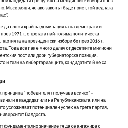
 свои кандидати срещу тях на междинните избори през
. Мъск заяви, че ако законът бъде приет, той веднага
ас”.
е да сложи край на доминацията на демократи и
рез 1971 г., е третата най-голяма политическа
артията на президентски избори бе през 2016 г.,
ота. Това все пак е много далеч от десетките милиони
дентския пост или дори губернаторска позиция.
то и тези на либертарианците, кандидатите ѝ не са
ари
а принципа “победителят получава всичко” –
 винаги е кандидат или на Републиканската, или на
ито усложняват потенциален успех на трета партия,
университет Валдоста.
от фундаментално значение тя да се ангажира с