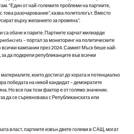
там. “Един от най-големите проблеми на партиите,
т с това разочарование”, казва политологът. Вместо
кусират върху желанието за промяна”.
и са обаче и парите. Партиите харчат милиарди
penSecrets – портал за мониторинг на политическите
в всички кампании през 2024. Самият Мъск беше най-
, за да подкрепи републиканците във всички
материалите, които достигат до хората и потенциално
тира победата на никой кандидат – демократите
на. Но все пак този фактор е от голямо значение.
 за да се съревновава с Републиканската или
ата власт, партиите извън двете големи в САЩ, могат