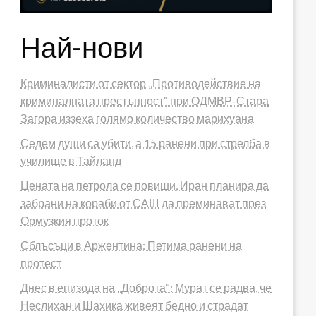
Най-нови
Криминалисти от сектор „Противодействие на
криминалната престъпност“ при ОДМВР-Стара
Загора иззеха голямо количество марихуана
Седем души са убити, а 15 ранени при стрелба в
училище в Тайланд
Цената на петрола се повиши, Иран планира да
забрани на кораби от САЩ да преминават през
Ормузкия проток
Сблъсъци в Аржентина: Петима ранени на
протест
Днес в епизода на „Доброта“: Мурат се радва, че
Неслихан и Шахика живеят бедно и страдат