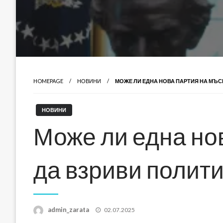
HOMEPAGE
НОВИНИ
МОЖЕ ЛИ ЕДНА НОВА ПАРТИЯ НА МЪС
НОВИНИ
Може ли една но
да взриви полит
Posted
admin_zarata
02.07.2025
on