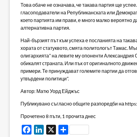
Това обаче не означава, че такава партия ще успее
гласоподаватели на Републиканската или Демократи
което партията им прави, е много малко вероятно д
алтернативна партия.
Най-бързият път към успеха е посланията на такава
хората от статуквото, смята политологът Тамас. М
олигархията” на левите му опоненти Александрия 
обикалят страната. Или пък от оригиналното движе
примери. Те принуждават големите партии да отгов
утвърдени политици”.
Автор: Матю Уорд Ейджъс
Публикувано съгласно общите разпоредби на https:/
Прочетено 8 пъти, 1 прочита днес
Facebook
LinkedIn
X
Share