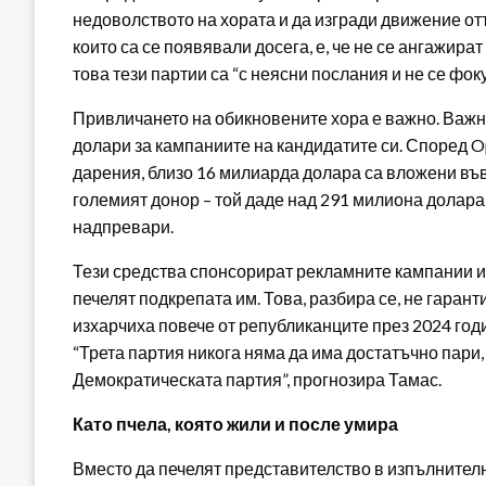
недоволството на хората и да изгради движение от
които са се появявали досега, е, че не се ангажира
това тези партии са “с неясни послания и не се фо
Привличането на обикновените хора е важно. Важн
долари за кампаниите на кандидатите си. Според O
дарения, близо 16 милиарда долара са вложени въ
големият донор – той даде над 291 милиона долара
надпревари.
Тези средства спонсорират рекламните кампании и 
печелят подкрепата им. Това, разбира се, не гаран
изхарчиха повече от републиканците през 2024 годи
“Трета партия никога няма да има достатъчно пари,
Демократическата партия”, прогнозира Тамас.
Като пчела, която жили и после умира
Вместо да печелят представителство в изпълнителн