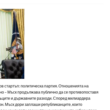
нов стартъп: политическа партия. Отношенията на
но – Мъск продължава публично да се противопоставя
анъците и държавните разходи. Според милиардера
он. Мъск дори заплаши републиканците, които