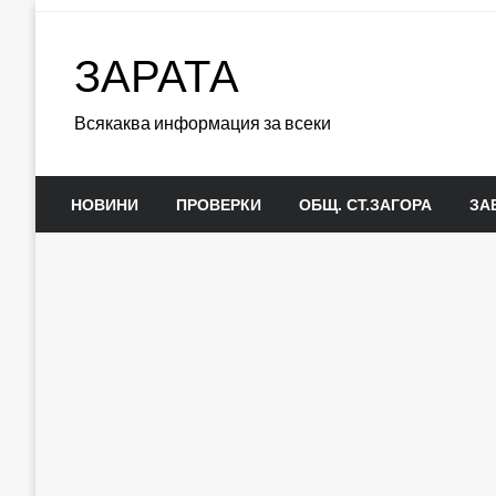
Skip
to
ЗАРАТА
content
Всякаква информация за всеки
НОВИНИ
ПРОВЕРКИ
ОБЩ. СТ.ЗАГОРА
ЗА