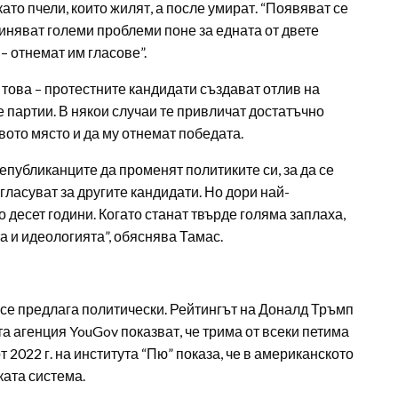
ато пчели, които жилят, а после умират. “Появяват се
чиняват големи проблеми поне за едната от двете
– отнемат им гласове”.
в това – протестните кандидати създават отлив на
 партии. В някои случаи те привличат достатъчно
вото място и да му отнемат победата.
епубликанците да променят политиките си, за да се
гласуват за другите кандидати. Но дори най-
десет години. Когато станат твърде голяма заплаха,
а и идеологията”, обяснява Тамас.
м се предлага политически. Рейтингът на Доналд Тръмп
а агенция YouGov показват, че трима от всеки петима
2022 г. на института “Пю” показа, че в американското
ката система.