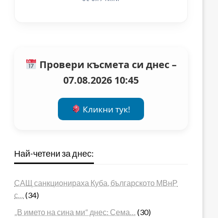
Провери късмета си днес –
07.08.2026 10:45
Кликни тук!
Най-четени за днес:
САЩ санкционираха Куба, българското МВнР
с…
(34)
„В името на сина ми“ днес: Сема…
(30)