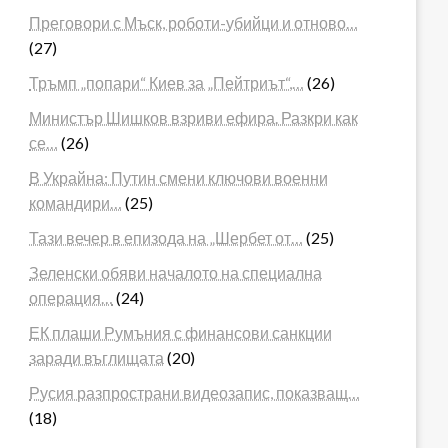
Преговори с Мъск, роботи-убийци и отново…
(27)
Тръмп „попари“ Киев за „Пейтриът“,…
(26)
Министър Шишков взриви ефира. Разкри как
се…
(26)
В Украйна: Путин смени ключови военни
командири…
(25)
Тази вечер в епизода на „Шербет от…
(25)
Зеленски обяви началото на специална
операция…
(24)
ЕК плаши Румъния с финансови санкции
заради въглищата
(20)
Русия разпространи видеозапис, показващ…
(18)