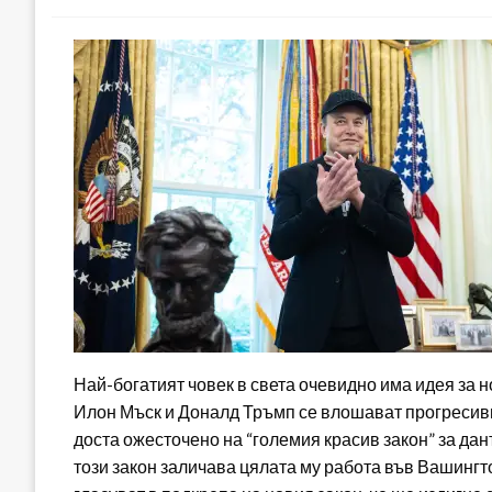
Най-богатият човек в света очевидно има идея за 
Илон Мъск и Доналд Тръмп се влошават прогресив
доста ожесточено на “големия красив закон” за д
този закон заличава цялата му работа във Вашингт