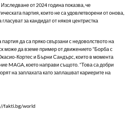
. Изследване от 2024 година показва, че
ческата партия, които не са удовлетворени от онова,
а гласуват за кандидат от някоя центристка
 партия да са пряко свързани с недоволството на
ъск може да вземе пример от движението “Борба с
Окасио-Кортес и Бърни Сандърс, които в момента
ние MAGA, което направи същото. “Това са добри
орят на заплахата като заплашват кариерите на
/fakti.bg/world