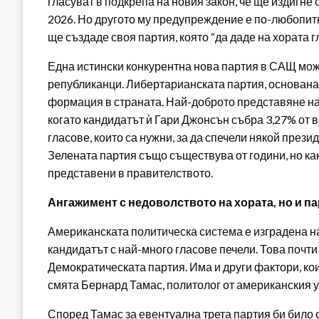
гласуват в подкрепа на новия закон, че ще издигне
2026. Но другото му предупреждение е по-любопитно
ще създаде своя партия, която “да даде на хората гл
Една истински конкурентна нова партия в САЩ мож
републиканци. Либертарианската партия, основана п
формация в страната. Най-доброто представяне на п
когато кандидатът ѝ Гари Джонсън събра 3,27% от в
гласове, които са нужни, за да спечели някой прези
Зелената партия също съществува от години, но как
представени в правителството.
Ангажимент с недоволството на хората, но и п
Американската политическа система е изградена н
кандидатът с най-много гласове печели. Това почти
Демократическата партия. Има и други фактори, ко
смята Бернард Тамас, политолог от американския 
Според Тамас за евентуална трета партия би било 