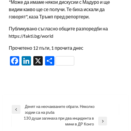
"Може да имаме някои дискусии с Мадуро и ще
видим какво ще се получи. Те биха искали да
говорят", каза Тръмп пред репортери.
Публикувано съгласно общите разпоредби на
https://fakti.bg/world
Прочетено 12 пъти, 1 прочита днес
Facebook
LinkedIn
X
Share
Навигация
Денят на неочакваните обрати. Няколко
Previous
зодии са на ръба
Post
130 души загинаха при два инцидента в
Next
мини в ДР Конго
Post