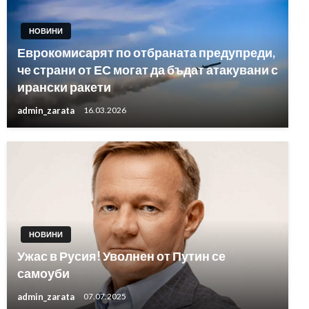
НОВИНИ
Еврокомисарят по отбраната предупреди,
че страни от ЕС могат да бъдат атакувани с
ирански ракети
admin_zarata
16.03.2026
НОВИНИ
Ужас в Русия! Уволнен от Путин се
самоуби
admin_zarata
07.07.2025