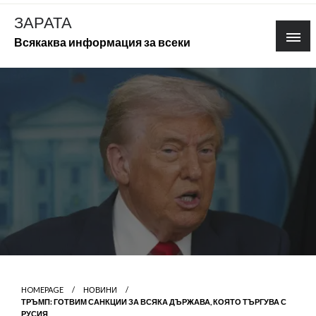
Skip
ЗАРАТА
to
Всякаква информация за всеки
content
HOMEPAGE
НОВИНИ
ТРЪМП: ГОТВИМ САНКЦИИ ЗА ВСЯКА ДЪРЖАВА, КОЯТО ТЪРГУВА С
РУСИЯ