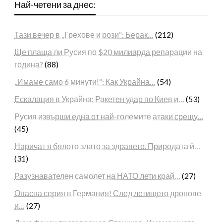
Най-четени за днес:
Тази вечер в „Грехове и рози“: Берак…
(212)
Ще плаща ли Русия по $20 милиарда репарации на
година?
(88)
„Имаме само 6 минути!“: Как Украйна…
(54)
Ескалация в Украйна: Ракетен удар по Киев и…
(53)
Русия извърши една от най-големите атаки срещу…
(45)
Наричат я бялото злато за здравето. Природата й…
(31)
Разузнавателен самолет на НАТО лети край…
(27)
Опасна серия в Германия! След летището дронове
и…
(27)