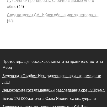
Луис Фонси проговори за Стоичков: Имаме много
общо
(24)
След натиск от САЩ: Киев обеща мир за петрола в…
(23)
Протестиращи поискаха оставката на правителството на
Мерц
Зеленски в Сърбия: Историческа среща и икономически
пакт
Демократите готвят мащабни разследвания срещу Тръмп
Близо 175 000 жители в Южна Япония са евакуирани
Зеленски е постигнал споразумение със САЩ за