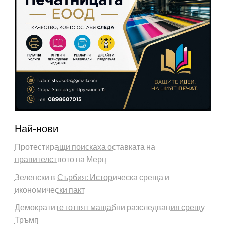
Най-нови
Протестиращи поискаха оставката на
правителството на Мерц
Зеленски в Сърбия: Историческа среща и
икономически пакт
Демократите готвят мащабни разследвания срещу
Тръмп