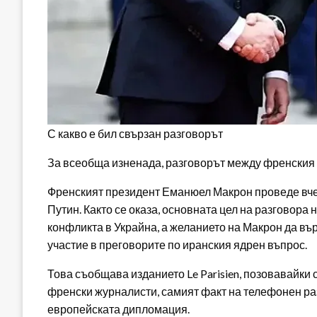
С какво е бил свързан разговорът
За всеобща изненада, разговорът между френския и
Френският президент Еманюел Макрон проведе вче
Путин. Както се оказа, основната цел на разговора
конфликта в Украйна, а желанието на Макрон да в
участие в преговорите по иранския ядрен въпрос.
Това съобщава изданието Le Parisien, позовавайки 
френски журналисти, самият факт на телефонен ра
европейската дипломация.