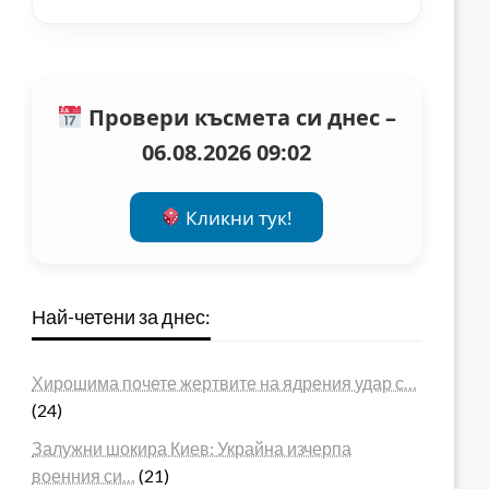
Провери късмета си днес –
06.08.2026 09:02
Кликни тук!
Най-четени за днес:
Хирошима почете жертвите на ядрения удар с…
(24)
Залужни шокира Киев: Украйна изчерпа
военния си…
(21)