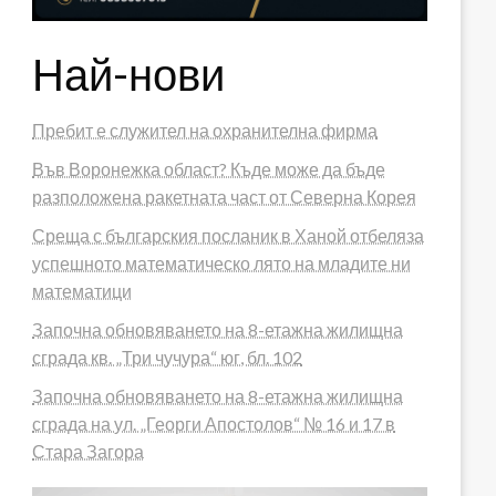
Най-нови
Пребит е служител на охранителна фирма
Във Воронежка област? Къде може да бъде
разположена ракетната част от Северна Корея
Среща с българския посланик в Ханой отбеляза
успешното математическо лято на младите ни
математици
Започна обновяването на 8-етажна жилищна
сграда кв. „Три чучура“ юг, бл. 102
Започна обновяването на 8-етажна жилищна
сграда на ул. „Георги Апостолов“ № 16 и 17 в
Стара Загора