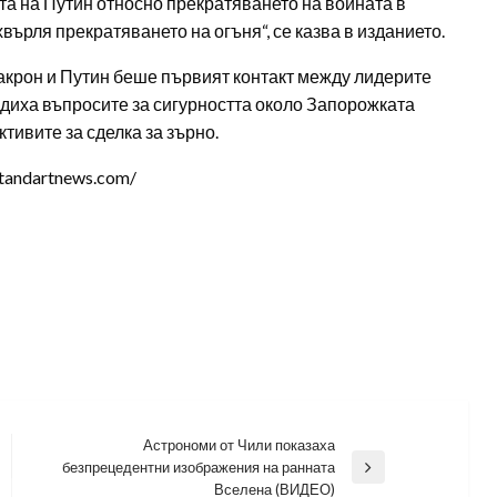
ята на Путин относно прекратяването на войната в
върля прекратяването на огъня“, се казва в изданието.
крон и Путин беше първият контакт между лидерите
бсъдиха въпросите за сигурността около Запорожката
тивите за сделка за зърно.
tandartnews.com/
Астрономи от Чили показаха
безпрецедентни изображения на ранната
Next
Вселена (ВИДЕО)