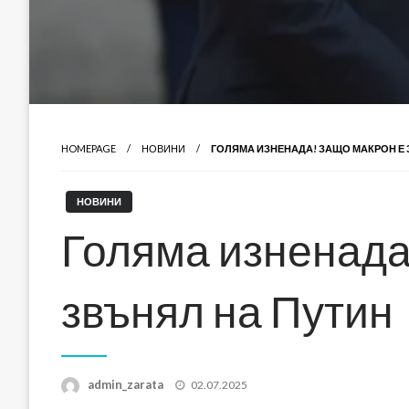
HOMEPAGE
НОВИНИ
ГОЛЯМА ИЗНЕНАДА! ЗАЩО МАКРОН Е 
НОВИНИ
Голяма изненада
звънял на Путин
Posted
admin_zarata
02.07.2025
on