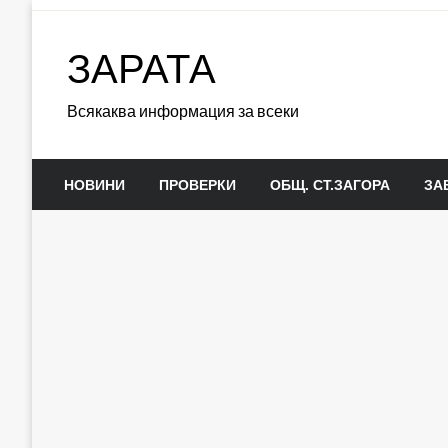
Skip
to
ЗАРАТА
content
Всякаква информация за всеки
НОВИНИ
ПРОВЕРКИ
ОБЩ. СТ.ЗАГОРА
ЗА