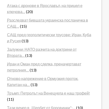
Атака с дронове в Ярославъл, на прицел е
ключова…
(20)
Разследват бившата украинска посланичка в
САЩ…
(15)
САЩ пред геополитически трусове: Иран, Куба
и Русия
(13)
Залужни: НАТО разчита на доктрини от
Втората…
(13)
Иран и Оман пред сделка, преначертават
петролния…
(13)
Отново напрежение в Ормузкия проток.
Капитан на…
(13)
Тръмп: Петролът на Венецуела е наш трофей!
(11)
Тази вечер в „Шербет от боровинки“:…
(10)