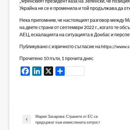
„Френският президент каза на Зеленски, че позици
Украйна не се е променила и той продължава да отх
Нека припомним, че настоящият разговор между Ма
на двете страни от септември 2022 г., когато те о
АЕЦ, ескалацията на ситуацията в Донбас и перспек
Публикувано с изричното съгласие на https://www.s
Прочетено 10 пъти, 1 прочита днес
Facebook
LinkedIn
X
Share
Мария Захарова: Страните от ЕС се
Навигация
Previous
придържат към измислената хитрост
Post