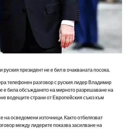
 руския президент не е бил в очакваната посока.
ра телефонен разговор с руския лидер Владимир
 не е била обсъждането на мирното разрешаване на
ърне водещите страни от Европейския съюз към
се на осведомени източници. Както отбелязват
зговор между лидерите показва засилване на