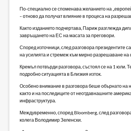
По-специално се споменава желанието на „европей
– отново да получат влияние в процеса на разреша
Както изданието подчертава, Париж разглежда дип
завръщането на ЕС на масата за преговори.
Според източници, след разговора президентите с
на усилията и стремеж към мирно разрешаване на 
Кремъл потвърди разговора, състоял се на 1 юли. Т
подробно ситуацията в Близкия изток.
Особено внимание в разговора беше обърнато на 
както и на последиците от неотдавнашните америк
инфраструктура.
Междувременно, според Bloomberg, след разговора 
колега Володимир Зеленски.