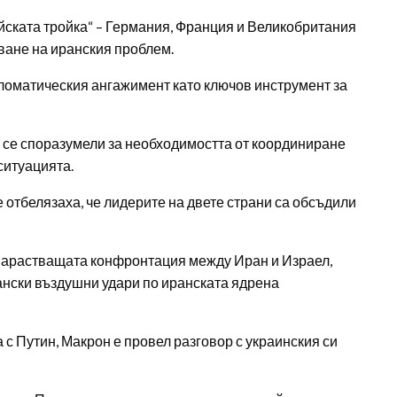
ската тройка“ – Германия, Франция и Великобритания
ване на иранския проблем.
ломатическия ангажимент като ключов инструмент за
а се споразумели за необходимостта от координиране
ситуацията.
е отбелязаха, че лидерите на двете страни са обсъдили
нарастващата конфронтация между Иран и Израел,
ански въздушни удари по иранската ядрена
с Путин, Макрон е провел разговор с украинския си