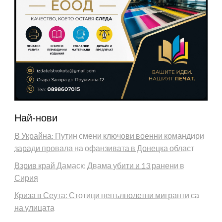
Най-нови
В Украйна: Путин смени ключови военни командири
заради провала на офанзивата в Донецка област
Взрив край Дамаск: Двама убити и 13 ранени в
Сирия
Криза в Сеута: Стотици непълнолетни мигранти са
на улицата