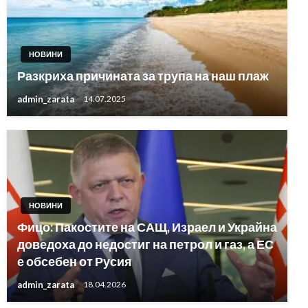
НОВИНИ
Разкриха причината за трупа на наш плаж
admin_zarata
14.07.2025
НОВИНИ
Фицо: Пакостите на САЩ, Израел и Украйна
доведоха до недостиг на петрол и газ, а ЕС
е обсебен от Русия
admin_zarata
18.04.2026