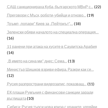
САЩ санкционираха Куба, българското МВнР с…
(22)
Преговори с Мъск, роботи-убийци и отново…
(19)
Тръмп „попари“ Киев за „Пейтриът“,…
(18)
Зеленски обяви началото на специална операция…
(16)
11 ранени при атака на хусите в Саудитска Арабия
(14)
„В името на сина ми“ днес: Сема…
(13)
Министър Шишков взриви ефира. Разкри как се…
(12)
Русия разпространи видеозапис, показващ…
(11)
ЕК плаши Румъния с финансови санкции заради
въглищата
(10)
Сибига: Русия търси нова криза с храните, удряйки