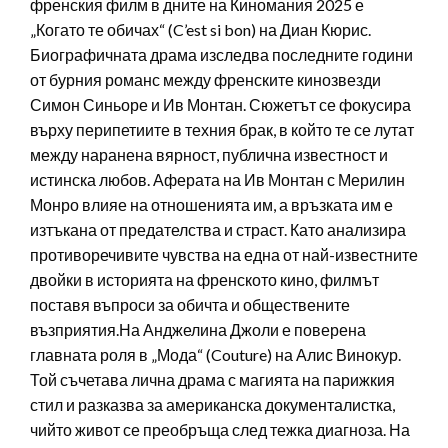
френския филм в дните на Киномания 2025 е
„Когато те обичах“ (C’est si bon) на Диан Кюрис.
Биографичната драма изследва последните години
от бурния романс между френските кинозвезди
Симон Синьоре и Ив Монтан. Сюжетът се фокусира
върху перипетиите в техния брак, в който те се лутат
между наранена вярност, публична известност и
истинска любов. Аферата на Ив Монтан с Мерилин
Монро влияе на отношенията им, а връзката им е
изтъкана от предателства и страст. Като анализира
противоречивите чувства на една от най-известните
двойки в историята на френското кино, филмът
поставя въпроси за обичта и обществените
възприятия.На Анджелина Джоли е поверена
главната роля в „Мода“ (Couture) на Алис Винокур.
Той съчетава лична драма с магията на парижкия
стил и разказва за американска документалистка,
чийто живот се преобръща след тежка диагноза. На