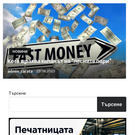
НОВИНИ
Кога щраква капанът на “лесните пари”
admin_zarata
23.08.2025
Търсене
Търсене