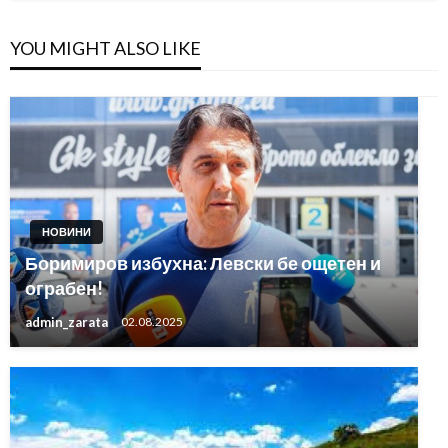
YOU MIGHT ALSO LIKE
НОВИНИ
Боримиров избухна: Левски бе ощетен и
ограбен!
admin_zarata
02.08.2025