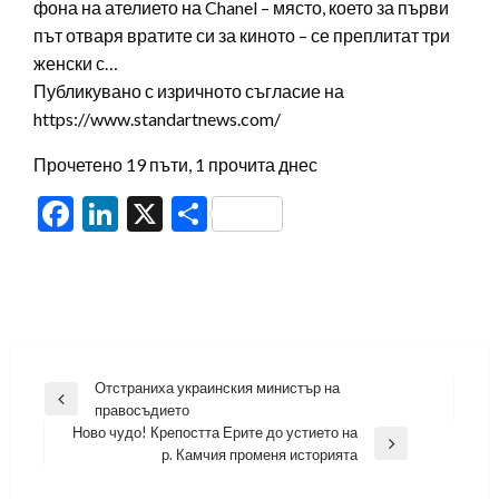
фона на ателието на Chanel – място, което за първи
път отваря вратите си за киното – се преплитат три
женски с…
Публикувано с изричното съгласие на
https://www.standartnews.com/
Прочетено 19 пъти, 1 прочита днес
Facebook
LinkedIn
X
Share
Навигация
Отстраниха украинския министър на
Previous
правосъдието
Post
Ново чудо! Крепостта Ерите до устието на
Next
р. Камчия променя историята
Post