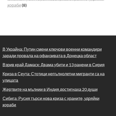
кораби
(8)
В Украйна: Путин смени ключови военни командири
заради провала на офанзивата в Донецка област
Взрив край Дамаск: Двама убити и 13 ранени в Сирия
Криза в Сеута: Стотици непълнолетни мигранти са на
улицата
Жертвите на мълнии в Индия достигнаха 20 души
Сибига: Русия търси нова криза с храните, удряйки
кораби