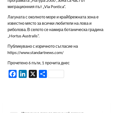
програмата „Натура 2000“, зона са част от
миграционния път „Via Pontica“.
Лагуната с околното море и крайбрежната зона е
известно място за всички любители на лова и
риболова. В селото се намира ботаническа градина
„Hortus Australis“.
Публикувано с изричното съгласие на
https://www.standartnews.com/
Прочетено 6 пъти, 1 прочита днес
Facebook
LinkedIn
X
Share