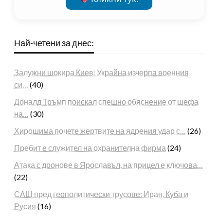
Най-четени за днес:
Залужни шокира Киев: Украйна изчерпа военния
си…
(40)
Доналд Тръмп поискал спешно обяснение от шефа
на…
(30)
Хирошима почете жертвите на ядрения удар с…
(26)
Пребит е служител на охранителна фирма
(24)
Атака с дронове в Ярославъл, на прицел е ключова…
(22)
САЩ пред геополитически трусове: Иран, Куба и
Русия
(16)