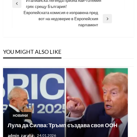
Навигация
Италианска легенда призна най-големия
Previous
грях срещу България!
Post
Европейската комисия е изправена пред
вот на недоверие в Европейския
Next
парламент
Post
YOU MIGHT ALSO LIKE
НОВИНИ
Лула да Силва: Тръмп създава своя ООН
admin_zarata
24.01.2026