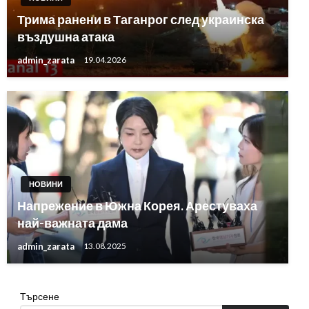
Трима ранени в Таганрог след украинска
въздушна атака
admin_zarata
19.04.2026
НОВИНИ
Напрежение в Южна Корея. Арестуваха
най-важната дама
admin_zarata
13.08.2025
Търсене