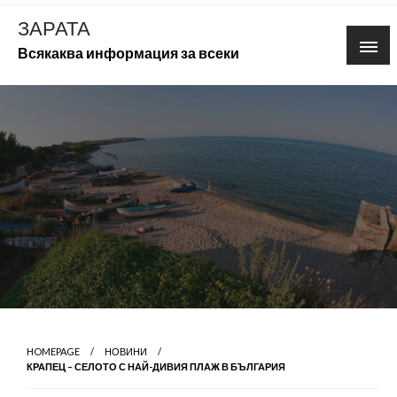
Skip
ЗАРАТА
to
Всякаква информация за всеки
content
HOMEPAGE
НОВИНИ
КРАПЕЦ – СЕЛОТО С НАЙ-ДИВИЯ ПЛАЖ В БЪЛГАРИЯ