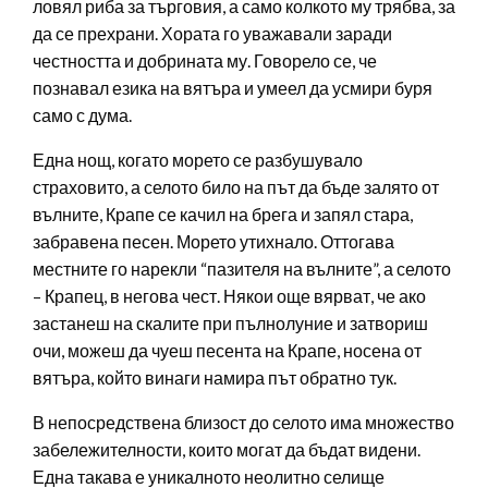
ловял риба за търговия, а само колкото му трябва, за
да се прехрани. Хората го уважавали заради
честността и добрината му. Говорело се, че
познавал езика на вятъра и умеел да усмири буря
само с дума.
Една нощ, когато морето се разбушувало
страховито, а селото било на път да бъде залято от
вълните, Крапе се качил на брега и запял стара,
забравена песен. Морето утихнало. Оттогава
местните го нарекли “пазителя на вълните”, а селото
– Крапец, в негова чест. Някои още вярват, че ако
застанеш на скалите при пълнолуние и затвориш
очи, можеш да чуеш песента на Крапе, носена от
вятъра, който винаги намира път обратно тук.
В непосредствена близост до селото има множество
забележителности, които могат да бъдат видени.
Една такава е уникалното неолитно селище