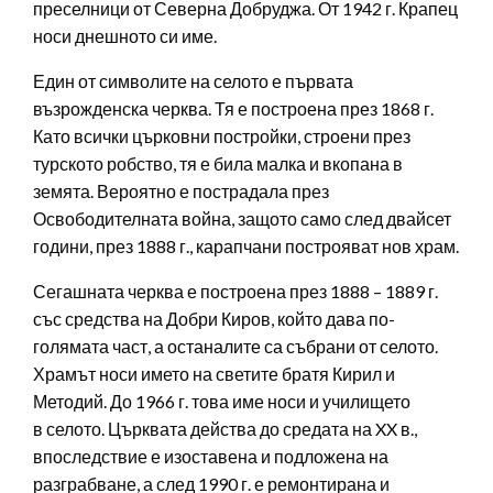
преселници от Северна Добруджа. От 1942 г. Крапец
носи днешното си име.
Един от символите на селото е първата
възрожденска черква. Тя е построена през 1868 г.
Като всички църковни постройки, строени през
турското робство, тя е била малка и вкопана в
земята. Вероятно е пострадала през
Освободителната война, защото само след двайсет
години, през 1888 г., карапчани построяват нов храм.
Сегашната черква е построена през 1888 – 1889 г.
със средства на Добри Киров, който дава по-
голямата част, а останалите са събрани от селото.
Храмът носи името на светите братя Кирил и
Методий. До 1966 г. това име носи и училището
в селото. Църквата действа до средата на XX в.,
впоследствие е изоставена и подложена на
разграбване, а след 1990 г. е ремонтирана и