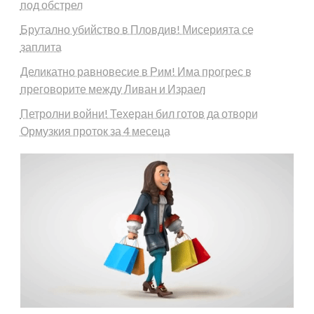
под обстрел
Брутално убийство в Пловдив! Мисерията се
заплита
Деликатно равновесие в Рим! Има прогрес в
преговорите между Ливан и Израел
Петролни войни! Техеран бил готов да отвори
Ормузкия проток за 4 месеца