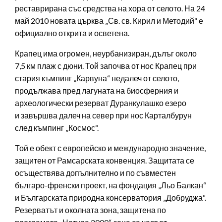
реставрирана със средства на хора от селото. На 24
май 2010 новата църква „Св. св. Кирил и Методий“ е
официално открита и осветена.
Крапец има огромен, неурбанизиран, дълъг около
7,5 км плаж с дюни. Той започва от нос Крапец при
стария къмпинг „Карвуна“ недалеч от селото,
продължава пред лагуната на биосферния и
археологически резерват Дуранкулашко езеро
и завършва далеч на север при нос Карталбурун
след къмпинг „Космос“.
Той е обект с европейско и международно значение,
защитен от Рамсарската конвенция. Защитата се
осъществява допълнително и по съвместен
българо-френски проект, на фондация „Льо Балкан“
и Българската природна консерватория „Добруджа“.
Резерватът и околната зона, защитена по