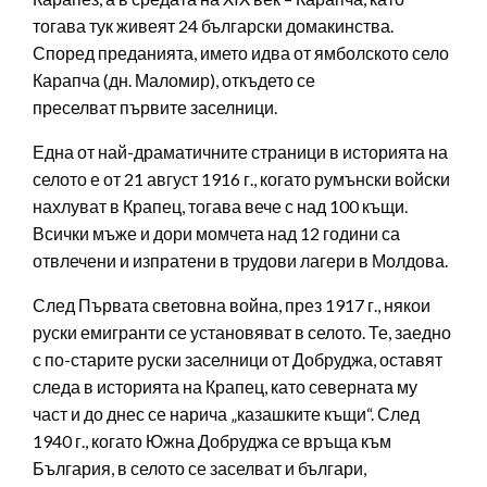
тогава тук живеят 24 български домакинства.
Според преданията, името идва от ямболското село
Карапча (дн. Маломир), откъдето се
преселват първите заселници.
Една от най-драматичните страници в историята на
селото е от 21 август 1916 г., когато румънски войски
нахлуват в Крапец, тогава вече с над 100 къщи.
Всички мъже и дори момчета над 12 години са
отвлечени и изпратени в трудови лагери в Молдова.
След Първата световна война, през 1917 г., някои
руски емигранти се установяват в селото. Те, заедно
с по-старите руски заселници от Добруджа, оставят
следа в историята на Крапец, като северната му
част и до днес се нарича „казашките къщи“. След
1940 г., когато Южна Добруджа се връща към
България, в селото се заселват и българи,