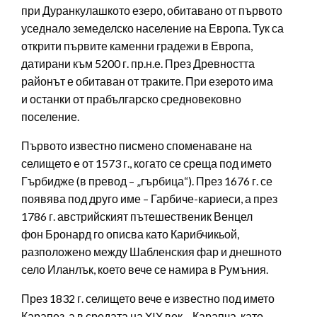
при Дуранкулашкото езеро, обитавано от първото
уседнало земеделско население на Европа. Тук са
открити първите каменни градежи в Европа,
датирани към 5200 г. пр.н.е. През Древността
районът е обитаван от траките. При езерото има
и останки от прабългарско средновековно
поселение.
Първото известно писмено споменаване на
селището е от 1573 г., когато се среща под името
Гърбидже (в превод – „гърбица“). През 1676 г. се
появява под друго име – Гарбиче-кариеси, а през
1786 г. австрийският пътешественик Венцел
фон Бронард го описва като Карибчикьой,
разположено между Шабленския фар и днешното
село Иланлък, което вече се намира в Румъния.
През 1832 г. селището вече е известно под името
Карапез, а в средата на XIX век – Карапча, като