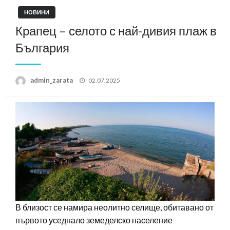
НОВИНИ
Крапец – селото с най-дивия плаж в
България
Posted
admin_zarata
02.07.2025
on
В близост се намира неолитно селище, обитавано от
първото уседнало земеделско население