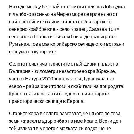
Някъде между безкрайните житни поля на Добруджа
и дълбокото синьо на Черно море се крие едно от
най-спокойните и диви кътчета по българското
северно крайбрежие – село Крапец. Само на 10 км
северно от Шабла и съвсем близо до границата с
Румъния, това малко рибарско селище стои встрани
от шума на курортите.
Селото привлича туристите с най-дивият плаж на
България – километри незастроено крайбрежие,
част от Натура 2000 зона, както и Дуранкулашко
езеро – рай за орнитолози и любители на природата.
Крапец пази и останки от едно от най-старите
праисторически селища в Европа.
Старите хора в селото разказват, че някога по тези
земи живеел мъдър рибар на име Крапе. Всеки ден
той излизал в морето с малката си лодка, но не