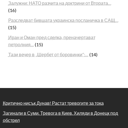
Залужни: НАТО разчита на доктрини от Втората…
(16)
Разследват бившата украинска посланичка в САЩ…
(15)
Иран и Оман пред сделка, преначертават
петролния…
(15)
Тази вечер в „Шербет от боровинки“:…
(14)
Критично нисък Дунав! Растат тревогите за тока
Загинали в Суми. Тревога в Киев. Хиляди в Донецк под
обстрел