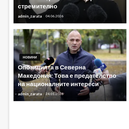
стремително
admin_zarata
04.06.2026
НОВИНИ
Опозицията в Северна
Македония: Това е предателство
на националните интереси
admin_zarata
24.01.2026