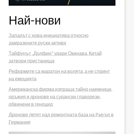
Най-нови
Западът с нова инициатива относно
замразените руски активи
Тайфунът „Долфин“ удари Окинава, Китай
затвори пристанища
Реформите са маратон на волята, а не спринт
на емоцията
Американска фирма изпраща тайно наемници,
оръжия и дронове на судански главорези,
обвинени в геноцид
Дронове летят над ремонтната база на Patriot в
Германия