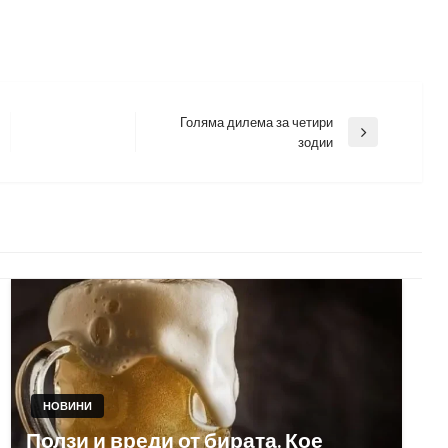
Голяма дилема за четири
Next
зодии
Post
НОВИНИ
Ползи и вреди от бирата. Кое