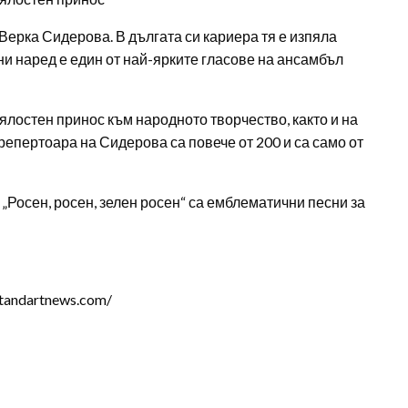
Верка Сидерова. В дългата си кариера тя е изпяла
и наред е един от най-ярките гласове на ансамбъл
ялостен принос към народното творчество, както и на
репертоара на Сидерова са повече от 200 и са само от
и „Росен, росен, зелен росен“ са емблематични песни за
tandartnews.com/