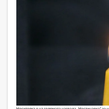
Носителка е на голямата награда „Нестинарка“ за 