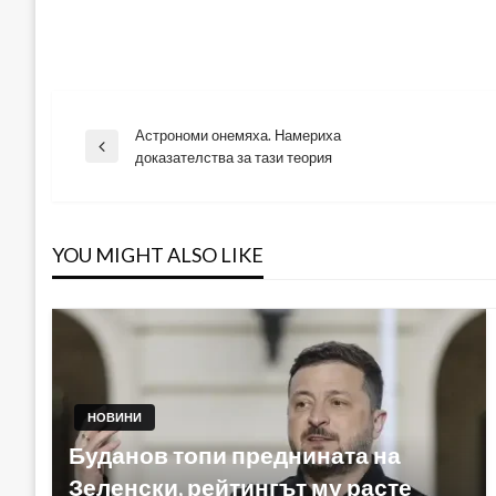
Астрономи онемяха. Намериха
Навигация
Previous
доказателства за тази теория
Post
YOU MIGHT ALSO LIKE
НОВИНИ
Буданов топи преднината на
Зеленски, рейтингът му расте