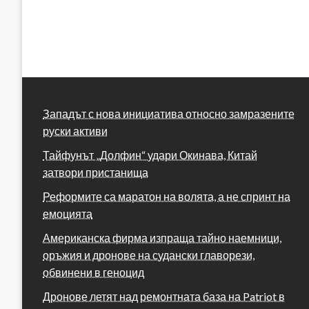
Западът с нова инициатива относно замразените
руски активи
Тайфунът „Долфин“ удари Окинава, Китай
затвори пристанища
Реформите са маратон на волята, а не спринт на
емоцията
Американска фирма изпраща тайно наемници,
оръжия и дронове на судански главорези,
обвинени в геноцид
Дронове летят над ремонтната база на Patriot в