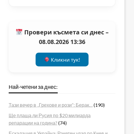
Провери късмета си днес –
08.08.2026 13:36
Кликни тук!
Най-четени за днес:
Тази вечер в „Грехове и рози“: Берак…
(190)
Ще плаща ли Русия по $20 милиарда
репарации на година?
(74)
Ескалация в Украйна: Ракетен удар по Киев и…