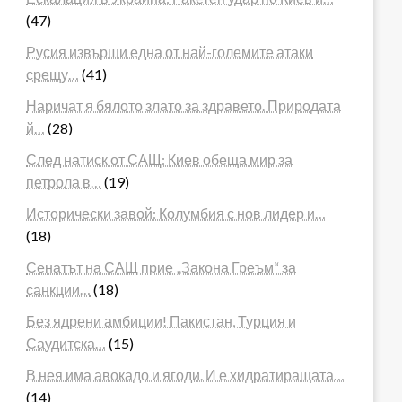
(47)
Русия извърши една от най-големите атаки
срещу…
(41)
Наричат я бялото злато за здравето. Природата
й…
(28)
След натиск от САЩ: Киев обеща мир за
петрола в…
(19)
Исторически завой: Колумбия с нов лидер и…
(18)
Сенатът на САЩ прие „Закона Греъм“ за
санкции…
(18)
Без ядрени амбиции! Пакистан, Турция и
Саудитска…
(15)
В нея има авокадо и ягоди. И е хидратиращата…
(14)