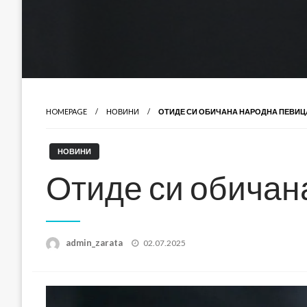
HOMEPAGE
НОВИНИ
ОТИДЕ СИ ОБИЧАНА НАРОДНА ПЕВИЦ
НОВИНИ
Отиде си обичан
Posted
admin_zarata
02.07.2025
on