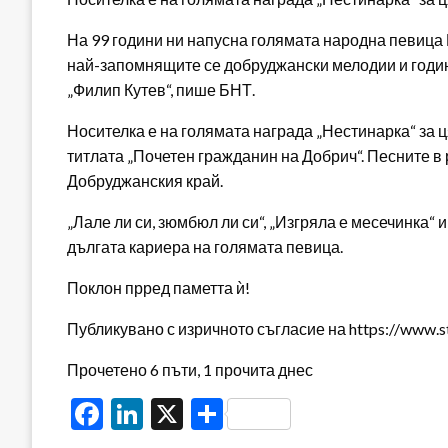
На 99 години ни напусна голямата народна певица 
най-запомнящите се добруджански мелодии и годин
„Филип Кутев“, пише БНТ.
Носителка е на голямата награда „Нестинарка“ за ц
титлата „Почетен гражданин на Добрич“. Песните в 
Добруджанския край.
„Лале ли си, зюмбюл ли си“, „Изгряла е месечинка“ 
дългата кариера на голямата певица.
Поклон прред паметта ѝ!
Публикувано с изричното съгласие на https://www.s
Прочетено 6 пъти, 1 прочита днес
Facebook
LinkedIn
X
Share