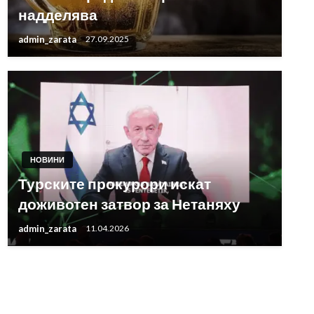
надделява
admin_zarata
27.09.2025
НОВИНИ
Турските прокурори искат
доживотен затвор за Нетаняху
admin_zarata
11.04.2026