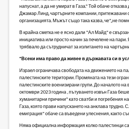
напуснат, а да не умират в Газа." Той обаче отказв
Джамар Линд, чартърните компании, притежавани о
организацията. Мъжът също така казва, че"„не помн
В крайна сметка не е ясно дали "Ал Майд" е свърза
инициатива или просто начин за печелене на пари. Я
трябвало да сътрудничат за излитането на чартърни
"Всеки има право да живее в държавата си в ус
Израел ограничава свободата на движението на пал
палестинските територии. Промяната на тези огра
палестинските военизирани групи. До началото на 
октомври 2023 година , пътуването извън Газа беше
хуманитарни причини" като сватби и погребения на 
Газа, която прави напускането на анклава трудно.
емиграция" обаче са въведени улеснения, както с
Няма официална информация колко палестинци са 