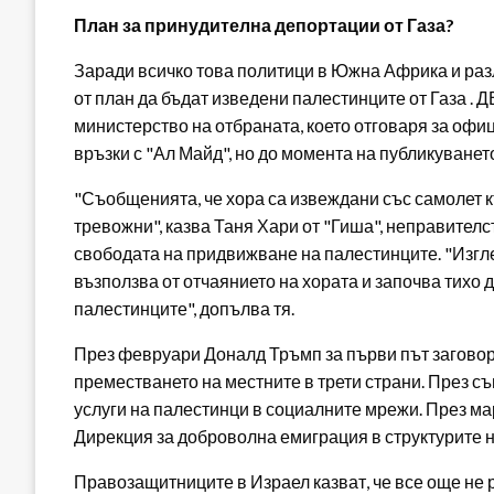
План за принудителна депортации от Газа?
Заради всичко това политици в Южна Африка и разл
от план да бъдат изведени палестинците от Газа . Д
министерство на отбраната, което отговаря за офиц
връзки с "Ал Майд", но до момента на публикуването
"Съобщенията, че хора са извеждани със самолет к
тревожни", казва Таня Хари от "Гиша", неправителс
свободата на придвижване на палестинците. "Изгле
възползва от отчаянието на хората и започва тихо 
палестинците", допълва тя.
През февруари Доналд Тръмп за първи път заговори 
преместването на местните в трети страни. През с
услуги на палестинци в социалните мрежи. През ма
Дирекция за доброволна емиграция в структурите 
Правозащитниците в Израел казват, че все още не 