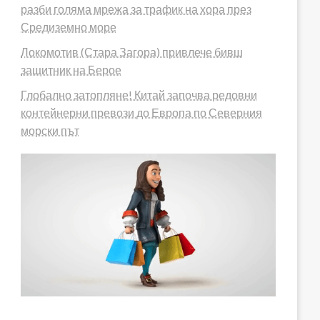
разби голяма мрежа за трафик на хора през
Средиземно море
Локомотив (Стара Загора) привлече бивш
защитник на Берое
Глобално затопляне! Китай започва редовни
контейнерни превози до Европа по Северния
морски път