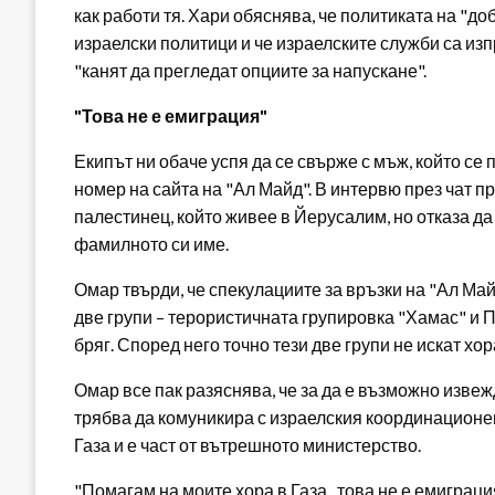
как работи тя. Хари обяснява, че политиката на "д
израелски политици и че израелските служби са изп
"канят да прегледат опциите за напускане".
"Това не е емиграция"
Екипът ни обаче успя да се свърже с мъж, който се
номер на сайта на "Ал Майд". В интервю през чат 
палестинец, който живее в Йерусалим, но отказа да
фамилното си име.
Омар твърди, че спекулациите за връзки на "Ал Ма
две групи – терористичната групировка "Хамас" и
бряг. Според него точно тези две групи не искат хор
Омар все пак разяснява, че за да е възможно извеж
трябва да комуникира с израелския координационен
Газа и е част от вътрешното министерство.
"Помагам на моите хора в Газа , това не е емиграци