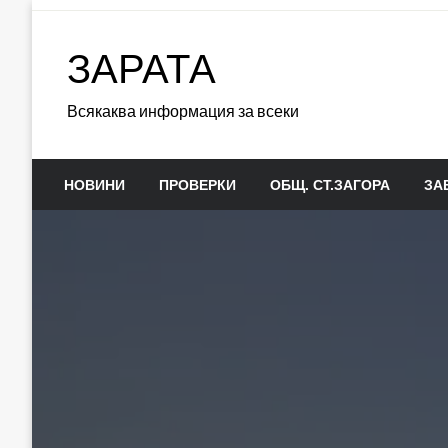
Skip
to
ЗАРАТА
content
Всякаква информация за всеки
НОВИНИ
ПРОВЕРКИ
ОБЩ. СТ.ЗАГОРА
ЗА