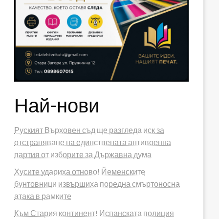
Най-нови
Руският Върховен съд ще разгледа иск за
отстраняване на единствената антивоенна
партия от изборите за Държавна дума
Хусите удариха отново! Йеменските
бунтовници извършиха поредна смъртоносна
атака в рамките
Към Стария континент! Испанската полиция