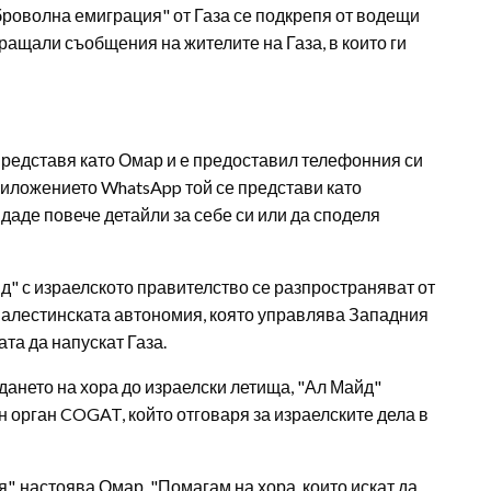
оброволна емиграция" от Газа се подкрепя от водещи
ращали съобщения на жителите на Газа, в които ги
 представя като Омар и е предоставил телефонния си
приложението WhatsApp той се представи като
 даде повече детайли за себе си или да споделя
йд" с израелското правителство се разпространяват от
 Палестинската автономия, която управлява Западния
ата да напускат Газа.
дането на хора до израелски летища, "Ал Майд"
 орган COGAT, който отговаря за израелските дела в
я", настоява Омар. "Помагам на хора, които искат да