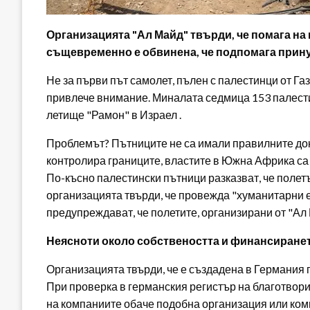
Организацията "Ал Майд" твърди, че помага на 
същевременно е обвинена, че подпомага принуд
Не за първи път самолет, пълен с палестинци от Газа
привлече внимание. Миналата седмица 153 палести
летище "Рамон" в Израел .
Проблемът? Пътниците не са имали правилните док
контролира границите, властите в Южна Африка са 
По-късно палестински пътници разказват, че полетъ
организацията твърди, че провежда "хуманитарни е
предупреждават, че полетите, организирани от "Ал
Неясноти около собствеността и финансиране
Организацията твърди, че е създадена в Германия п
При проверка в германския регистър на благотвори
на компаниите обаче подобна организация или комп