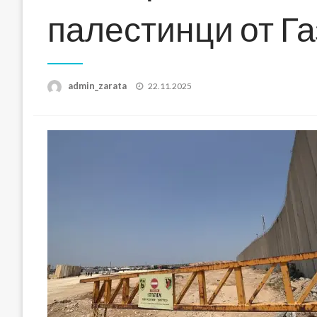
палестинци от Га
Posted
admin_zarata
22.11.2025
on