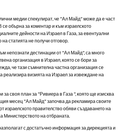
ични медии спекулират, че "Ал Майд" може да е част
В се обърна за коментар и към израелското
иалните дейности на Израел в Газа, за евентуални
 на статията не получи отговор.
ъм непознати дестинации от "Ал Майд", са много
твена организация в Израел, която се бори за
жда, че тази съмнителна частна организация се
да реализира визията на Израел за извеждане на
за своя план за "Ривиера в Газа ", която ще изисква
ъщия месец "Ал Майд" започва да рекламира своите
рт израелското правителство обяви създаването на
на Министерството на отбраната.
разполагат с достатъчно информация за дирекцията и