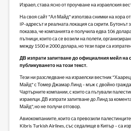
Израел, става ясно от проучване на израелския вес
На своя сайт "Ал Майд" използва снимки на хора от
IP-адресът и реалната локация са скрити. Бутонът 
показва, че компанията е получила едва 106 долар
пътници, които са се возили на полети, организиран
между 1500 и 2000 долара, но тези пари са изпратен
ДВ изпрати запитване до официалния мейл на ор
публикуването на този текст.
Тези ни разследване на израелски вестник "Хаарец
Майд" с Томер Джамар Линд – мъж с двойно граждан
Чартърните компании, с които са пътували палест
израелци. ДВ изпрати запитване до Линд за комента
Майд", но не получи отговор.
Авиокомпаниите, които са превозили палестинците 
Kibris Turkish Airlines, със седалище в Кипър – са и