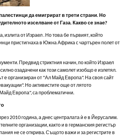
палестинци да емигрират в трети страни. Но
ителното изселване от Газа. Какво се знае?
, излита от Израел . Но това бе първият, който
нци пристигнаха в Южна Африка с чартърен полет от
ументи. Предвид стриктния начин, по който Израел
силно озадачени как този самолет изобщо е излетял.
т е организиран от "Ал Майд Европа". На своя сайт
вакуации". Но активистите още от лятото
 Майд Европа", са проблематични.
то
рез 2010 година, а днес централата ѝ е в Йерусалим.
телните организации, както и в германския регистър
ания не се открива. Същото важи и за регистрите в