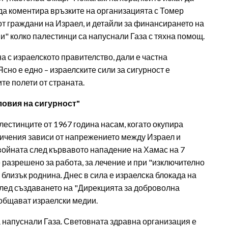
а да коментира връзките на организацията с Томер
т граждани на Израел, и детайли за финансирането на
и" колко палестинци са напуснали Газа с тяхна помощ.
на с израелското правителство, дали е частна
сно е едно – израелските сили за сигурност е
те полети от страната.
ловия на сигурност"
естинците от 1967 година насам, когато окупира
ничения зависи от напрежението между Израел и
войната след кървавото нападение на Хамас на 7
 разрешено за работа, за лечение и при "изключително
близък роднина. Днес в сила е израелска блокада на
 След създаването на "Дирекцията за доброволна
ъобщават израелски медии.
напуснали Газа. Световната здравна организация е