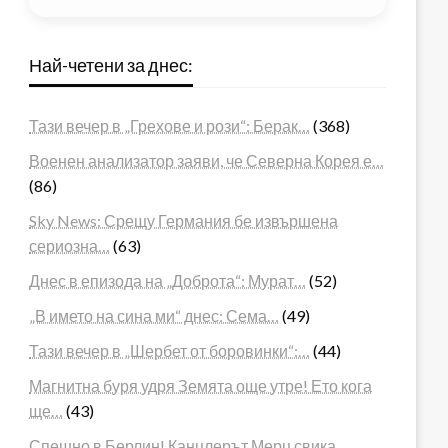
Най-четени за днес:
Тази вечер в „Грехове и рози“: Берак…
(368)
Военен анализатор заяви, че Северна Корея е…
(86)
Sky News: Срещу Германия бе извършена
сериозна…
(63)
Днес в епизода на „Доброта“: Мурат…
(52)
„В името на сина ми“ днес: Сема…
(49)
Тази вечер в „Шербет от боровинки“:…
(44)
Магнитна буря удря Земята още утре! Ето кога
ще…
(43)
Спешно в Берлин! Канцлерът Мерц свика