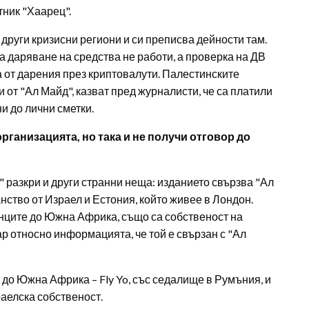
тник "Хаарец".
 други кризисни региони и си преписва дейности там.
за даряване на средства не работи, а проверка на ДВ
а от дарения през криптовалути. Палестинските
и от "Ал Майд", казват пред журналисти, че са платили
и до лични сметки.
ганизацията, но така и не получи отговор до
" разкри и други странни неща: изданието свързва "Ал
ство от Израел и Естония, който живее в Лондон.
инците до Южна Африка, също са собственост на
р относно информацията, че той е свързан с "Ал
до Южна Африка – Fly Yo, със седалище в Румъния, и
зраелска собственост.