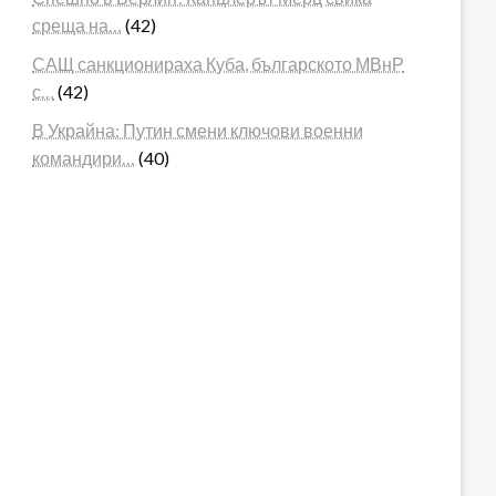
среща на…
(42)
САЩ санкционираха Куба, българското МВнР
с…
(42)
В Украйна: Путин смени ключови военни
командири…
(40)