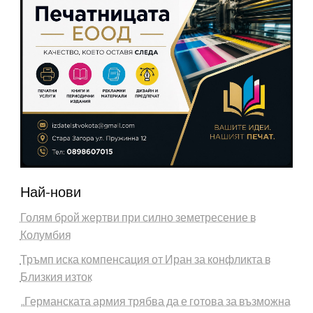
Най-нови
Голям брой жертви при силно земетресение в
Колумбия
Тръмп иска компенсация от Иран за конфликта в
Близкия изток
„Германската армия трябва да е готова за възможна