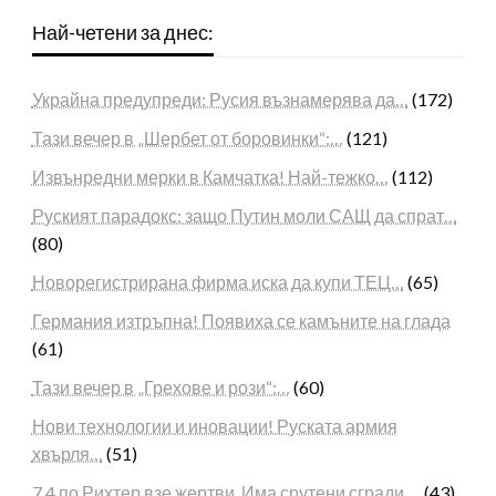
Най-четени за днес:
Украйна предупреди: Русия възнамерява да…
(172)
Тази вечер в „Шербет от боровинки“:…
(121)
Извънредни мерки в Камчатка! Най-тежко…
(112)
Руският парадокс: защо Путин моли САЩ да спрат…
(80)
Новорегистрирана фирма иска да купи ТЕЦ…
(65)
Германия изтръпна! Появиха се камъните на глада
(61)
Тази вечер в „Грехове и рози“:…
(60)
Нови технологии и иновации! Руската армия
хвърля…
(51)
7,4 по Рихтер взе жертви. Има срутени сгради,…
(43)