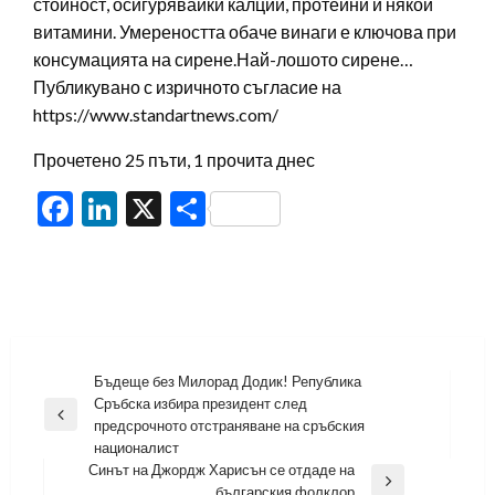
стойност, осигурявайки калций, протеини и някои
витамини. Умереността обаче винаги е ключова при
консумацията на сирене.Най-лошото сирене…
Публикувано с изричното съгласие на
https://www.standartnews.com/
Прочетено 25 пъти, 1 прочита днес
Facebook
LinkedIn
X
Share
Навигация
Бъдеще без Милорад Додик! Република
Сръбска избира президент след
Previous
предсрочното отстраняване на сръбския
Post
националист
Синът на Джордж Харисън се отдаде на
Next
българския фолклор