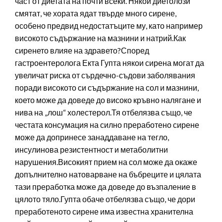
част от диетата на почти всеки. Някои диетолози
смятат, че хората ядат твърде много сирене,
особено предвид недостатъците му, като например
високото съдържание на мазнини и натрий.Как
сиренето влияе на здравето?Според
гастроентеролога Екта Гупта някои сирена могат да
увеличат риска от сърдечно-съдови заболявания
поради високото си съдържание на сол и мазнини,
което може да доведе до високо кръвно налягане и
нива на „лош“ холестерол.Тя отбелязва също, че
честата консумация на силно преработено сирене
може да допринесе занаддаване на тегло,
инсулинова резистентност и метаболитни
нарушения.Високият прием на сол може да окаже
допълнително натоварване на бъбреците и цялата
тази преработка може да доведе до възпаление в
цялото тяло.Гупта обаче отбелязва също, че дори
преработеното сирене има известна хранителна