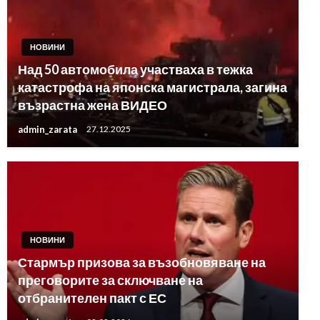
НОВИНИ
Над 50 автомобила участваха в тежка
катастрофа на японска магистрала, загина
възрастна жена ВИДЕО
admin_zarata
27.12.2025
НОВИНИ
Стармър призова за възобновяване на
преговорите за сключване на
отбранителен пакт с ЕС