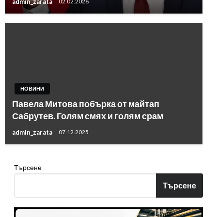
admin_zarata
02.02.2026
НОВИНИ
Павела Митова побърка от майтап
Сабрутев. Голям смях и голям срам
admin_zarata
07.12.2025
Търсене
Търсене