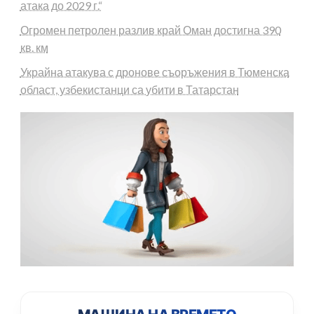
атака до 2029 г.“
Огромен петролен разлив край Оман достигна 390
кв. км
Украйна атакува с дронове съоръжения в Тюменска
област, узбекистанци са убити в Татарстан