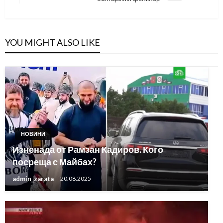
Post
YOU MIGHT ALSO LIKE
НОВИНИ
Изненада от Рамзан Кадиров. Кого
посреща с Майбах?
admin_zarata
20.08.2025