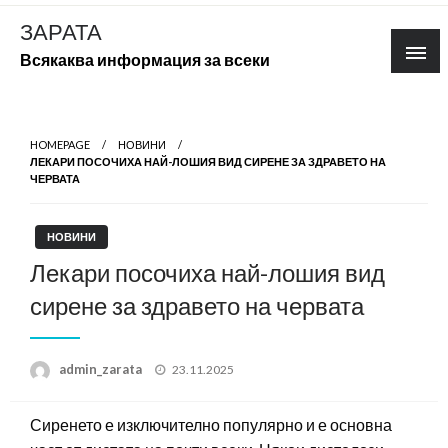
Skip
ЗАРАТА
to
Всякаква информация за всеки
content
HOMEPAGE
НОВИНИ
ЛЕКАРИ ПОСОЧИХА НАЙ-ЛОШИЯ ВИД СИРЕНЕ ЗА ЗДРАВЕТО НА
ЧЕРВАТА
НОВИНИ
Лекари посочиха най-лошия вид
сирене за здравето на червата
Posted
admin_zarata
23.11.2025
on
Сиренето е изключително популярно и е основна