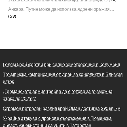
Анкара: Путин може да използва ядрени оръжия,…
(39)
Голям брой жертви при силно земетресение в Колумбия
Тръмп иска компенсация от Иран за конфликта в Близкия
изток
„Германската армия трябва да е готова за възможна
атака до 2029 г.“
Огромен петролен разлив край Оман достигна 390 кв. км
Украйна атакува с дронове съоръжения в Тюменска
област, узбекистанци са убити в Татарстан