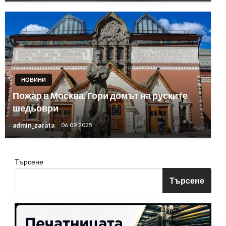
НОВИНИ
Пожар в Москва. Гори домът на руските
шедьоври
admin_zarata
06.09.2025
Търсене
Търсене