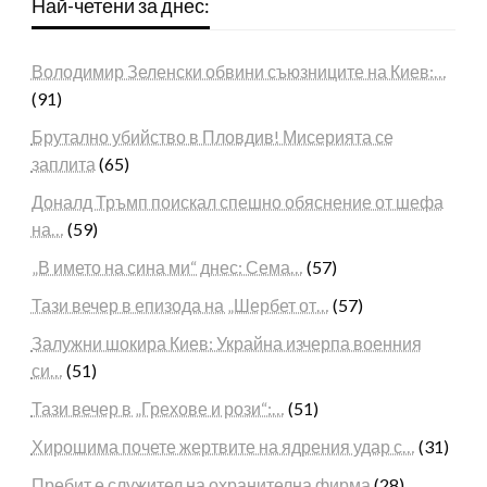
Най-четени за днес:
Володимир Зеленски обвини съюзниците на Киев:…
(91)
Брутално убийство в Пловдив! Мисерията се
заплита
(65)
Доналд Тръмп поискал спешно обяснение от шефа
на…
(59)
„В името на сина ми“ днес: Сема…
(57)
Тази вечер в епизода на „Шербет от…
(57)
Залужни шокира Киев: Украйна изчерпа военния
си…
(51)
Тази вечер в „Грехове и рози“:…
(51)
Хирошима почете жертвите на ядрения удар с…
(31)
Пребит е служител на охранителна фирма
(28)