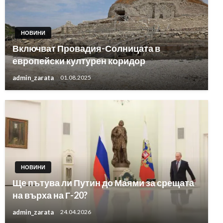
НОВИНИ
Включват Провадия-Солницата в
европейски културен коридор
admin_zarata
01.08.2025
НОВИНИ
Ще пътува ли Путин до Маями за срещата
на върха на Г-20?
admin_zarata
24.04.2026