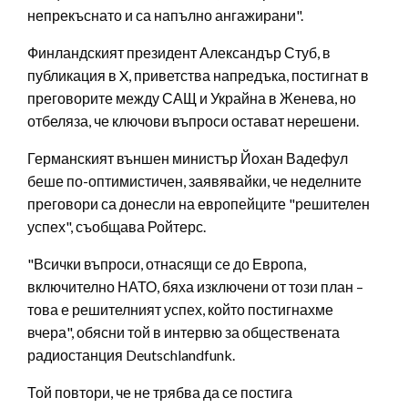
непрекъснато и са напълно ангажирани".
Финландският президент Александър Стуб, в
публикация в X, приветства напредъка, постигнат в
преговорите между САЩ и Украйна в Женева, но
отбеляза, че ключови въпроси остават нерешени.
Германският външен министър Йохан Вадефул
беше по-оптимистичен, заявявайки, че неделните
преговори са донесли на европейците "решителен
успех", съобщава Ройтерс.
"Всички въпроси, отнасящи се до Европа,
включително НАТО, бяха изключени от този план –
това е решителният успех, който постигнахме
вчера", обясни той в интервю за обществената
радиостанция Deutschlandfunk.
Той повтори, че не трябва да се постига