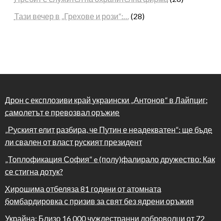
Тази вечер в „Грехове и рози“:…
(28)
Дрон с експлозиви край украински „Антонов“ в Лайпциг:
самолетът е превозвал оръжие
„Руският елит разбира, че Путин е неадекватен“: ще бъде
ли свален от власт руският президент
„Топлофикация София“ e (полу)фалирало дружество: Как
се стигна дотук?
Хирошима отбеляза 81 години от атомната
бомбардировка с призив за свят без ядрени оръжия
Украйна: Близо 16 000 чуждестранни доброволци от 72