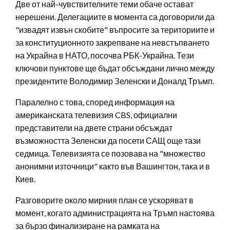
Две от най-чувствителните теми обаче остават
нерешени. Делегациите в момента са договорили да
"извадят извън скобите" въпросите за териториите и
за конституционното закрепване на невстъпването
на Украйна в НАТО, посочва РБК-Украйна. Тези
ключови пунктове ще бъдат обсъждани лично между
президентите Володимир Зеленски и Доналд Тръмп.
Паралелно с това, според информация на
американската телевизия CBS, официални
представители на двете страни обсъждат
възможността Зеленски да посети САЩ още тази
седмица. Телевизията се позовава на "множество
анонимни източници" както във Вашингтон, така и в
Киев.
Разговорите около мирния план се ускоряват в
момент, когато администрацията на Тръмп настоява
за бързо финализиране на рамката на