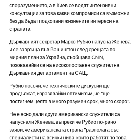
споразумението, а в Киев се водят интензивни
консултации за това какви компромиси са възможни
без да бъдат подкопани жизнените интереси на
страната.
Държавният секретар Марко Рубио напусна Женева
и се завръща във Вашингтон след срещата по
мирния план за Украйна, съобщава CNN,
позовавайки се на високопоставен служител на
Държавния департамент на САЩ.
Рубио посочи, че техническите дискусии ще
продължат, изразявайки оптимизъм, че "ще
постигнем целта в много разумен срок, много скоро".
Не е ясно дали други американски служители са
напуснали Женева, въпреки че Рубио по-рано
заяви, че американската страна "разполага със
специалисти на всички нива, които работят по това