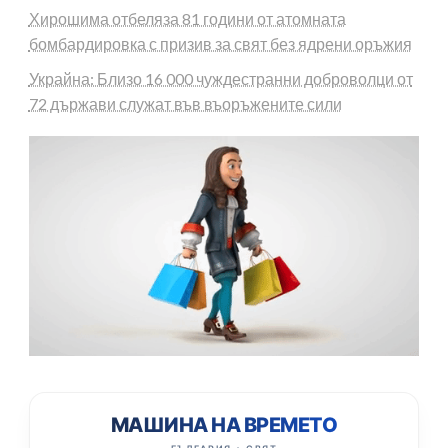
Хирошима отбеляза 81 години от атомната
бомбардировка с призив за свят без ядрени оръжия
Украйна: Близо 16 000 чуждестранни доброволци от
72 държави служат във въоръжените сили
МАШИНА НА ВРЕМЕТО