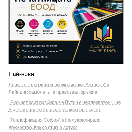
Най-нови
Дрон с експлозиви край украински „Антонов“ в
Лайпциг: самолетът е превозвал оръжие
„Руският елит разбира, че Путин е неадекватен“: ще
бъде ли свален от власт руският президент
„Топлофикация София“ e (полу)фалирало
дружество: Как се стигна дотук?