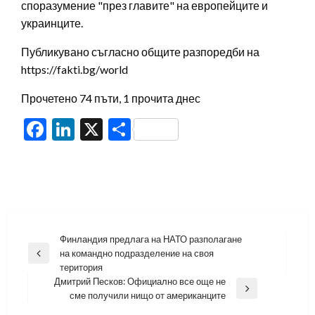
споразумение "през главите" на европейците и
украинците.
Публикувано съгласно общите разпоредби на
https://fakti.bg/world
Прочетено 74 пъти, 1 прочита днес
Facebook
LinkedIn
X
Share
Навигация
Финландия предлага на НАТО разполагане
на командно подразделение на своя
Previous
територия
Post
Дмитрий Песков: Официално все още не
Next
сме получили нищо от американците
Post