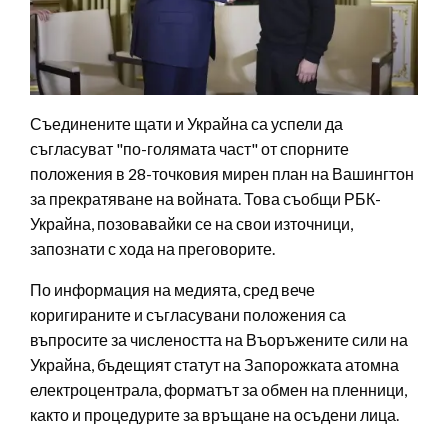
Съединените щати и Украйна са успели да
съгласуват "по-голямата част" от спорните
положения в 28-точковия мирен план на Вашингтон
за прекратяване на войната. Това съобщи РБК-
Украйна, позовавайки се на свои източници,
запознати с хода на преговорите.
По информация на медията, сред вече
коригираните и съгласувани положения са
въпросите за числеността на Въоръжените сили на
Украйна, бъдещият статут на Запорожката атомна
електроцентрала, форматът за обмен на пленници,
както и процедурите за връщане на осъдени лица.