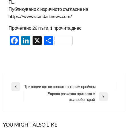
П…
Публикувано с изричното съгласие на
https://www.standartnews.com/
Прочетено 26 пъти, 1 прочита днес
Facebook
LinkedIn
X
Share
Навигация
Три зодии ще се спасят от голям проблем
Previous
Европа разказва приказка с
Post
Next
вълшебен край
Post
YOU MIGHT ALSO LIKE