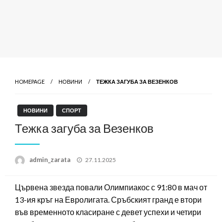
HOMEPAGE
НОВИНИ
ТЕЖКА ЗАГУБА ЗА ВЕЗЕНКОВ
НОВИНИ
СПОРТ
Тежка загуба за Везенков
Posted
admin_zarata
27.11.2025
on
Цървена звезда повали Олимпиакос с 91:80 в мач от
13-ия кръг на Евролигата. Сръбският гранд е втори
във временното класиране с девет успехи и четири