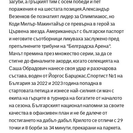
загуби, а гръцкият тим с осем победи и пет
поражения е на шестата позиция.Александър
Везенков бе познатият лидер за Олимпиакос, но
Коди Милър-Макинтайър се превърна в герой за
Цървена звезда. Американецът с български паспорт
и неговите съотборници ликуваха заслужено пред
препълнените трибуни на "Белградска Арена".
Мачът премина през множество серии, за да се
стигне до финалните акорди, когато селекцията на
Саша Обрадович нанесе своя удар и разочарова
състава, воден от Йоргос Барцокас.Спортист №1 на
България за 2022 и 2023 година попадна в
стартовата петица и изнесе най-силния си мач с
екипа на гърците в турнира на богатите от началото
на сезона. Българският национал напомни за своите
качества в офанзивен план и не бе далече от
постигането на дабъл-дабъл. Крилото се отличи с 29
точки и 8 борби за 34 минути, прекарани на паркета.