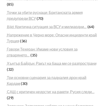
(85)
Точки за убити руснаци: Британската армия
предупреди ВСУ
(70)
Bild: Критична ситуация за ВСУ и милиардни…
(64)
Напрежение в Черно море: Опасни инциденти край
Турция
(36)
Говори Техеран: Имаме нови условия за
отварянето…
(35)
Хънтър Байдън: Ракът на баща ми се разпространи
(32)
Три основни сценария за падналия дрон край
Кардам
(30)
САЩ с критичен недостиг на ракети, Русия следи…
(29)
Зеленски: Затваряме небето ни с наша балистика…