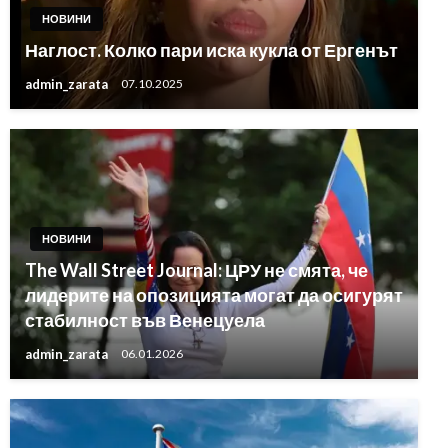
НОВИНИ
Наглост. Колко пари иска кукла от Ергенът
admin_zarata
07.10.2025
НОВИНИ
The Wall Street Journal: ЦРУ не смята, че
лидерите на опозицията могат да осигурят
стабилност във Венецуела
admin_zarata
06.01.2026