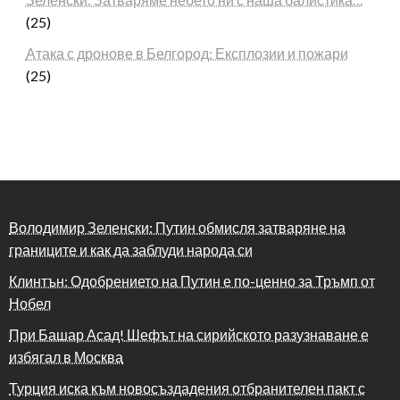
(25)
Атака с дронове в Белгород: Експлозии и пожари
(25)
Володимир Зеленски: Путин обмисля затваряне на
границите и как да заблуди народа си
Клинтън: Одобрението на Путин е по-ценно за Тръмп от
Нобел
При Башар Асад! Шефът на сирийското разузнаване е
избягал в Москва
Турция иска към новосъздадения отбранителен пакт с