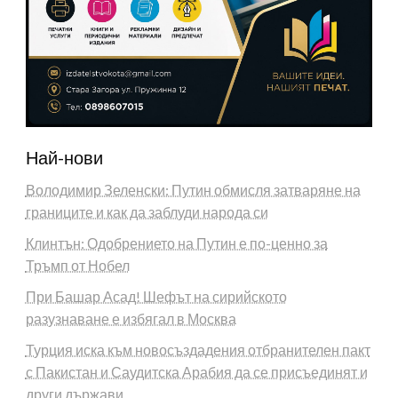
Най-нови
Володимир Зеленски: Путин обмисля затваряне на
границите и как да заблуди народа си
Клинтън: Одобрението на Путин е по-ценно за
Тръмп от Нобел
При Башар Асад! Шефът на сирийското
разузнаване е избягал в Москва
Турция иска към новосъздадения отбранителен пакт
с Пакистан и Саудитска Арабия да се присъединят и
други държави