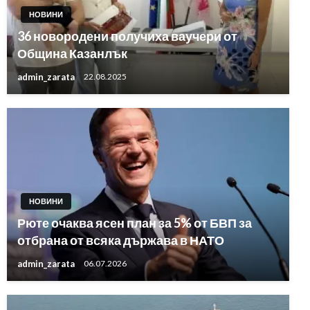
НОВИНИ
36 новородени получиха ваучери от
Община Казанлък
admin_zarata
22.08.2025
НОВИНИ
Рюте очаква ясен план за 5% от БВП за
отбрана от всяка държава в НАТО
admin_zarata
06.07.2026