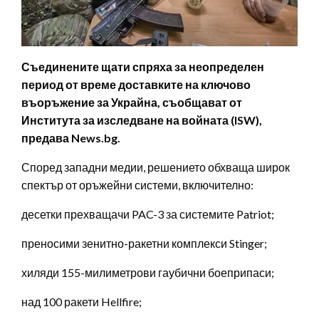
Съединените щати спряха за неопределен
период от време доставките на ключово
въоръжение за Украйна, съобщават от
Института за изследване на войната (ISW),
предава News.bg.
Според западни медии, решението обхваща широк
спектър от оръжейни системи, включително:
десетки прехващачи PAC-3 за системите Patriot;
преносими зенитно-ракетни комплекси Stinger;
хиляди 155-милиметрови гаубични боеприпаси;
над 100 ракети Hellfire;