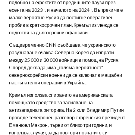
подобно на ефектите от предишните паузи през
есента на 2023 г. и началото на 2024 г. Въпреки че е
малко вероятно Русия да постигне оперативен
пробив в краткосрочен план, Кремъл изглежда се
подготвя за дългосрочни офанзиви.
Същевременно CNN съобщава, че украинското
разузнаване очаква Северна Корея да изпрати
между 25 000 и 30 000 войници в помощ на Русия.
Според доклада, има „голяма вероятност“
севернокорейски военни да се включат в мащабни
настъпателни операции в Украйна.
Кремъл използва спирането на американската
помощ като средство за засилване на
антизападната риторика. На 2 юли Владимир Путин
проведе телефонен разговор с френския президент
Еманюел Макрон, първи от близо три години, и
използва случая, за да повтори познатите си