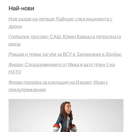
Най-нови
Нов радар на летище Лайпциг след инцидента с
дрона
Глобални трусове: САЩ, Южен Кавказ и петролната
криза
Рокади и тежки загуби за ВСУ в Запорожие и Донбас
Фидан: Споразумението от Мека е като Член 5 на
НАТО
Фидан призова за изолация на Израел, Иран с
предупреждение