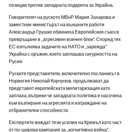
позиции против западната подкрепа за Украйна.
Говорителят на руското МВнР Мария Захарова и
заместник-министърът на външните работи
Александър Грушко обвиниха Европейския съюз в
превръщане в „агресивен военен блок“. Според тях
ЕС изпълнява задачите на НАТО и „зарежда“
Украйна с оръжие, което заплашва сигурността на
Русия.
Руските представители, включително посланикът в
Норвегия Николай Корчунов, продължават да
представят европейската милитаризация като
заплаха, въпреки че западната политика е насочена
към възпиране на агресията и изграждане на
отбранителни способности.
Експертите виждат тези усилия на Кремъл като част
от по-широка кампания за „когнитивна война“,