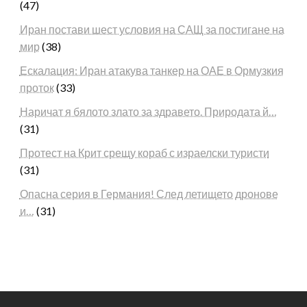
(47)
Иран постави шест условия на САЩ за постигане на
мир
(38)
Ескалация: Иран атакува танкер на ОАЕ в Ормузкия
проток
(33)
Наричат я бялото злато за здравето. Природата й…
(31)
Протест на Крит срещу кораб с израелски туристи
(31)
Опасна серия в Германия! След летището дронове
и…
(31)