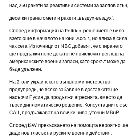
над 250 ракети за реактивни системи за залпов огън;
десетки гранатомети и ракети „въздух-въздух“.
Според информация на Politico, решението е било
взето още в началото на юни 2025 г., но влиза в сила
чак сега. Източници от NBC добавят, че спирането
ще продължи поне докато не приключи преглед на
американските военни запаси, като срокът може да
бъде удължен.
На 2 юли украинското външно министерство
предупреди, че всяко забавяне в доставките ще
насърчи Русия да продължи агресията, вместо да
търси дипломатическо решение. Консултациите със
САЩ продължават на всички нива, уточни МВнР.
Според ISW, прекъсването на помощта вероятно ще
даде нов тласък на руските военни действия,