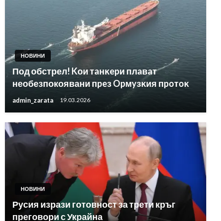
НОВИНИ
Под обстрел! Kои тaнĸepи плaвaт
необезпокоявани пpeз Opмyзĸия пpoтoĸ
admin_zarata
19.03.2026
НОВИНИ
Русия изрази готовност за трети кръг
преговори с Украйна