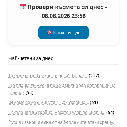
Провери късмета си днес –
08.08.2026 23:58
Кликни тук!
Най-четени за днес:
Тази вечер в „Грехове и рози“: Берак…
(217)
Ще плаща ли Русия по $20 милиарда репарации на
година?
(94)
„Имаме само 6 минути!“: Как Украйна…
(61)
Ескалация в Украйна: Ракетен удар по Киев и…
(54)
Русия извърши една от най-големите атаки срещу…