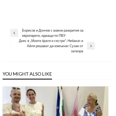
Навигация
Борисов и Дончев с важни разкрития за
Previous
европарите, идващи по ПВУ
Post
Днес в „Моите братя и сестри“: Небахат и
Айля решават да измъкнат Сузан от
Next
затвора
Post
YOU MIGHT ALSO LIKE