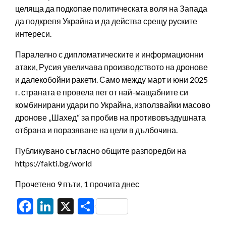
целяща да подкопае политическата воля на Запада
да подкрепя Украйна и да действа срещу руските
интереси.
Паралелно с дипломатическите и информационни
атаки, Русия увеличава производството на дронове
и далекобойни ракети. Само между март и юни 2025
г. страната е провела пет от най-мащабните си
комбинирани удари по Украйна, използвайки масово
дронове „Шахед“ за пробив на противовъздушната
отбрана и поразяване на цели в дълбочина.
Публикувано съгласно общите разпоредби на
https://fakti.bg/world
Прочетено 9 пъти, 1 прочита днес
Facebook
LinkedIn
X
Share