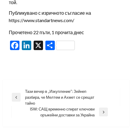
той.
Публикувано с изричното съгласие на
https://www.standartnews.com/
Прочетено 22 пъти, 1 прочита днес
Facebook
LinkedIn
X
Share
Навигация
Тази вечер в „Изкупление“: Зейнеп
разбира, че Мелтем и Ахмет се срещат
Previous
тайно
Post
ISW: САЩ временно спират ключови
Next
оръжейни доставки за Украйна
Post