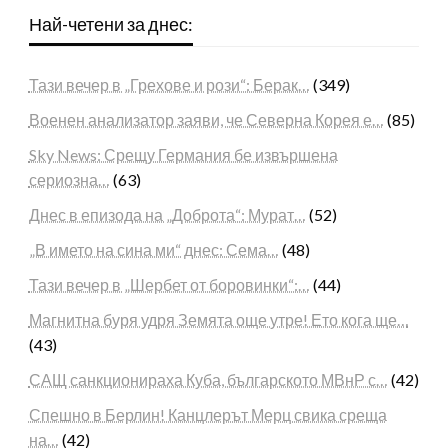
Най-четени за днес:
Тази вечер в „Грехове и рози“: Берак…
(349)
Военен анализатор заяви, че Северна Корея е…
(85)
Sky News: Срещу Германия бе извършена
сериозна…
(63)
Днес в епизода на „Доброта“: Мурат…
(52)
„В името на сина ми“ днес: Сема…
(48)
Тази вечер в „Шербет от боровинки“:…
(44)
Магнитна буря удря Земята още утре! Ето кога ще…
(43)
САЩ санкционираха Куба, българското МВнР с…
(42)
Спешно в Берлин! Канцлерът Мерц свика среща
на…
(42)