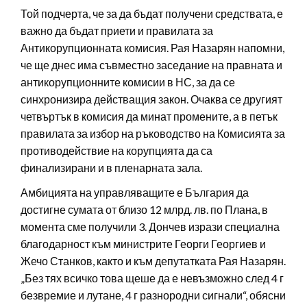
Той подчерта, че за да бъдат получени средствата, е
важно да бъдат приети и правилата за
Антикорупционната комисия. Рая Назарян напомни,
че ще днес има съвместно заседание на правната и
антикорупционните комисии в НС, за да се
синхронизира действащия закон. Очаква се другият
четвъртък в комисия да минат промените, а в петък
правилата за избор на ръководство на Комисията за
противодействие на корупцията да са
финализирани и в пленарната зала.
Амбицията на управляващите е България да
достигне сумата от близо 12 млрд. лв. по Плана, в
момента сме получили 3. Дончев изрази специална
благодарност към министрите Георги Георгиев и
Жечо Станков, както и към депутатката Рая Назарян.
„Без тях всичко това щеше да е невъзможно след 4 г
безвремие и лутане, 4 г разнородни сигнали“, обясни