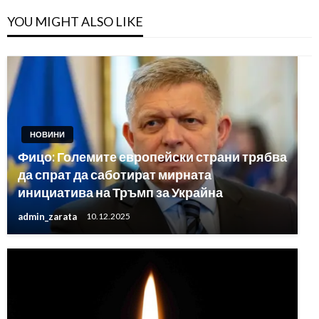
YOU MIGHT ALSO LIKE
НОВИНИ
Фицо: Големите европейски страни трябва
да спрат да саботират мирната
инициатива на Тръмп за Украйна
admin_zarata
10.12.2025