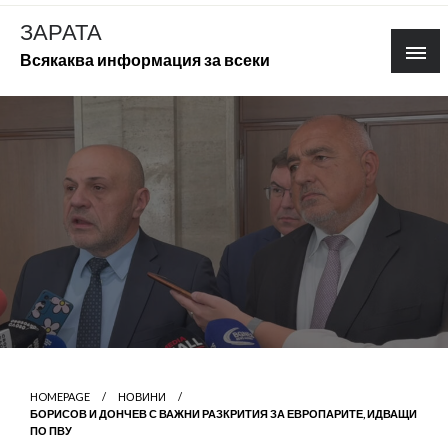
Skip
ЗАРАТА
to
Всякаква информация за всеки
content
HOMEPAGE
НОВИНИ
БОРИСОВ И ДОНЧЕВ С ВАЖНИ РАЗКРИТИЯ ЗА ЕВРОПАРИТЕ, ИДВАЩИ
ПО ПВУ