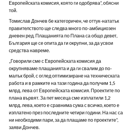
Европейската комисия, която ги одобрява“, обясни
той.
Томислав Дончев бе категоричен, че оттук-нататък
правителството ще следва много по-амбициозен
дневен ред. Плащанията по Плана са общо девет,
България ще се опита да ги окрупни, за да усвои
средства навреме.
„Говорили сме с Европейската комисия да
окрупняваме плащанията и да ги свалим до по-
малък брой, с оглед оптимизиране на техническата
работа и в рамките на тази година да получим 1,5
млрд. лева от Европейската комисия. Проектите по
плана вървят. За пет месеца сме изплатили 1,2
млрд. лева, което е сравнима сума с всичко, което е
изплатено през последните четири години. На нас са
ни необходими пари, за да плащаме по проектите“,
заяви Дончев.