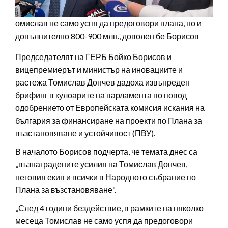
омислав не само успя да предоговори плана, но и
допълнително 800-900 млн., доволен бе Борисов
Председателят на ГЕРБ Бойко Борисов и
вицепремиерът и министър на иновациите и
растежа Томислав Дончев дадоха извънреден
брифинг в кулоарите на парламента по повод
одобрението от Европейската комисия искания на
българия за финансиране на проекти по Плана за
възстановяване и устойчивост (ПВУ).
В началото Борисов подчерта, че темата днес са
„възнаградените усилия на Томислав Дончев,
неговия екип и всички в Народното събрание по
Плана за възстановяване“.
„След 4 години бездействие, в рамките на няколко
месеца Томислав не само успя да предоговори