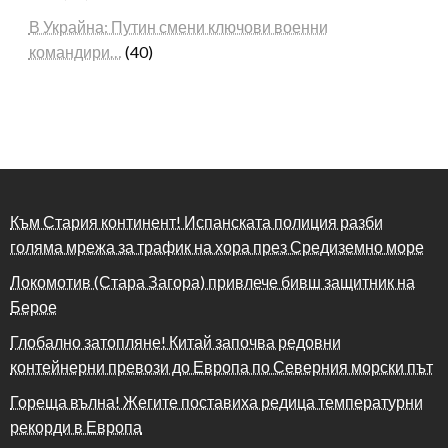
В Украйна: Путин смени ключови военни
командири…
(40)
Към Стария континент! Испанската полиция разби
голяма мрежа за трафик на хора през Средиземно море
Локомотив (Стара Загора) привлече бивш защитник на
Берое
Глобално затопляне! Китай започва редовни
контейнерни превози до Европа по Северния морски път
Гореща вълна! Жегите поставиха редица температурни
рекорди в Европа