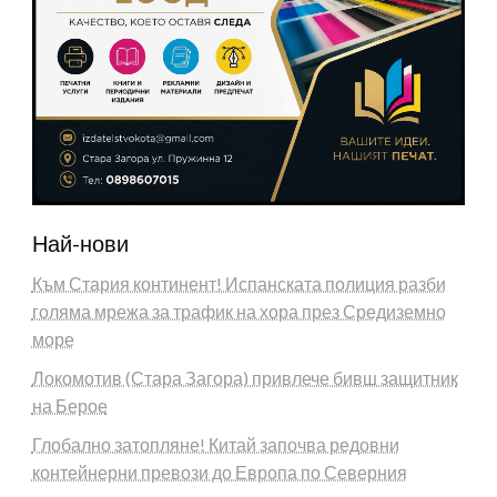
Най-нови
Към Стария континент! Испанската полиция разби
голяма мрежа за трафик на хора през Средиземно
море
Локомотив (Стара Загора) привлече бивш защитник
на Берое
Глобално затопляне! Китай започва редовни
контейнерни превози до Европа по Северния