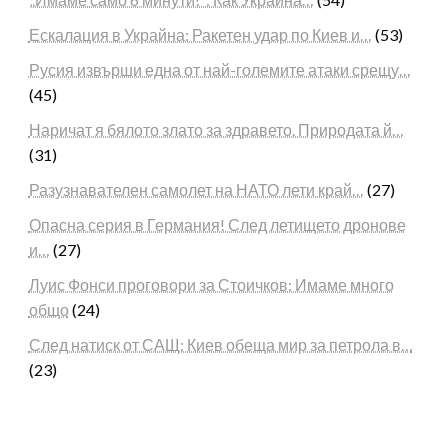
Ескалация в Украйна: Ракетен удар по Киев и…
(53)
Русия извърши една от най-големите атаки срещу…
(45)
Наричат я бялото злато за здравето. Природата й…
(31)
Разузнавателен самолет на НАТО лети край…
(27)
Опасна серия в Германия! След летището дронове
и…
(27)
Луис Фонси проговори за Стоичков: Имаме много
общо
(24)
След натиск от САЩ: Киев обеща мир за петрола в…
(23)