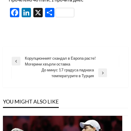
Facebook
LinkedIn
X
Share
Навигация
Корупционният скандал в Европа расте!
Previous
Могерини хвърли оставка
Post
До минус 17 градуса паднаха
Next
температурите в Турция
Post
YOU MIGHT ALSO LIKE