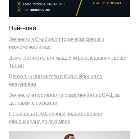
Най-нови
Зеленски в Сърбия: Историческа среща и
икономически пакт
Демократите готвят мащабни разследвания срещу
Тръмп
Близо 175 000 жители в Южна Япония са
евакуирани
Зеленски е постигнал споразумение със САЩ за
доставките на ракети
Сенатът на САЩ одобри правителствено
финансиране до декември