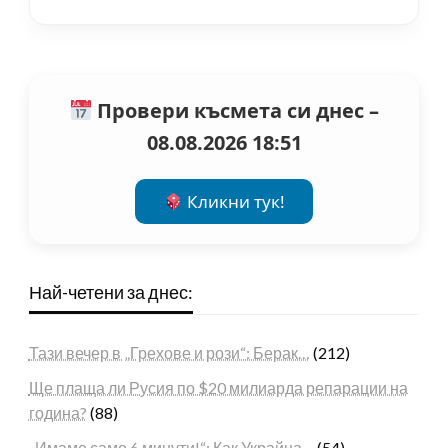
Провери късмета си днес –
08.08.2026 18:51
Кликни тук!
Най-четени за днес:
Тази вечер в „Грехове и рози“: Берак…
(212)
Ще плаща ли Русия по $20 милиарда репарации на
година?
(88)
„Имаме само 6 минути!“: Как Украйна…
(54)