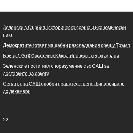
Зеленски в Сърбия: Историческа среща и икономически
пакт
Демократите готвят мащабни разследвания срещу Тръмп
Близо 175 000 жители в Южна Япония са евакуирани
Зеленски е постигнал споразумение със САЩ за
доставките на ракети
Сенатът на САЩ одобри правителствено финансиране
до декември
22