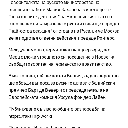
Говорителката на руското министерство на
външните работи Мария Захарова заяви още, че
"незаконните действия" на Европейския съюз по
отношение на замразените руски активи ще породят
"най-остра реакция" от страна на Русия, и че Москва
вече подготвя ответни действия, предаде Ройтерс.
Междувременно, германският канцлер Фридрих
Мерц отложи утрешното си посещение в Норвегия,
съобщи говорител на германското правителство.
Вместо това, той ще посети Белгия, където вероятно
ще обсъди въпроса за руските активи с белгийския
премиер Барт де Вевер и с председателката на
Европейската комисия Урсула фон дер Лайен.
Публикувано съгласно общите разпоредби на
https://fakti.bg/world
Прочетено 46 пъти, 1 прочита днес