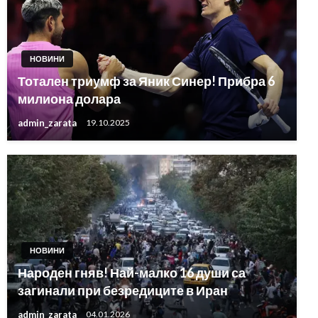
НОВИНИ
Тотален триумф за Яник Синер! Прибра 6
милиона долара
admin_zarata
19.10.2025
НОВИНИ
Народен гняв! Най-малко 16 души са
загинали при безредиците в Иран
admin_zarata
04.01.2026