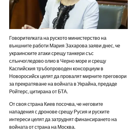
Говорителката на руското министерство на
външните работи Мария Захарова заяви днес, че
украинските атаки срещу танкери със
слънчогледово олио в Черно море и срещу
Каспийския тръбопроводен консорциум в
Новоросийск целят да провалят мирните преговори
за прекратяване на войната в Украйна, предаде
Ройтерс, цитирана от БТА.
От своя страна Киев посочва, че неговите
нападения с дронове срещу Русия и руските
интереси целят да затруднят финансирането на
войната от страна на Москва.