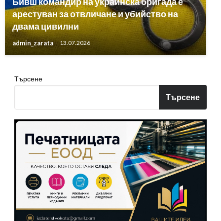
Бивш командир на украинска бригада е
арестуван за отвличане и убийство на
двама цивилни
admin_zarata
13.07.2026
Търсене
Търсене