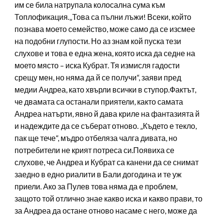
им се била натрупала колосална сума към
Топлофикация.„Това са пълни лъжи! Всеки, който
познава моето семейство, може само да се изсмее
на подобни глупости. Но аз знам кой пуска тези
слухове и това е една жена, която иска да седне на
моето място – иска Кубрат. Тя измисля гадости
срещу мен, но няма да й се получи“, заяви пред
медии Андреа, като хвърли всички в ступор.Фактът,
че двамата са останали приятели, както самата
Андреа натърти, явно й дава криле на фантазията й
и надеждите да се съберат отново. „Където е текло,
пак ще тече“, мъдро отбеляза чалга дивата, но
потребители не крият потреса си.Появиха се
слухове, че Андреа и Кубрат са канени да се снимат
заедно в едно риалити в Бали догодина и те уж
приели. Ако за Пулев това няма да е проблем,
защото той отлично знае какво иска и какво прави, то
за Андреа да остане отново насаме с него, може да