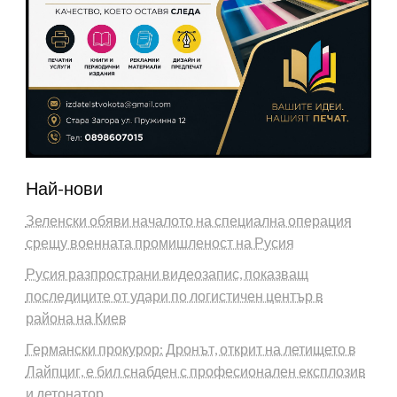
Най-нови
Зеленски обяви началото на специална операция
срещу военната промишленост на Русия
Русия разпространи видеозапис, показващ
последиците от удари по логистичен център в
района на Киев
Германски прокурор: Дронът, открит на летището в
Лайпциг, е бил снабден с професионален експлозив
и детонатор