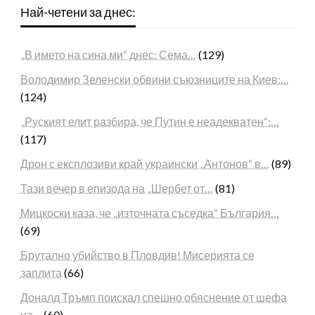
Най-четени за днес:
„В името на сина ми“ днес: Сема…
(129)
Володимир Зеленски обвини съюзниците на Киев:…
(124)
„Руският елит разбира, че Путин е неадекватен“:…
(117)
Дрон с експлозиви край украински „Антонов“ в…
(89)
Тази вечер в епизода на „Шербет от…
(81)
Мицкоски каза, че „източната съседка“ България…
(69)
Брутално убийство в Пловдив! Мисерията се
заплита
(66)
Доналд Тръмп поискал спешно обяснение от шефа
на…
(60)