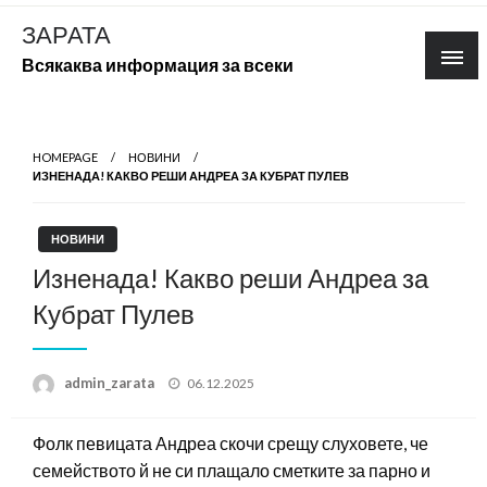
Skip
ЗАРАТА
to
Всякаква информация за всеки
content
HOMEPAGE
НОВИНИ
ИЗНЕНАДА! КАКВО РЕШИ АНДРЕА ЗА КУБРАТ ПУЛЕВ
НОВИНИ
Изненада! Какво реши Андреа за
Кубрат Пулев
Posted
admin_zarata
06.12.2025
on
Фолк певицата Андреа скочи срещу слуховете, че
семейството й не си плащало сметките за парно и