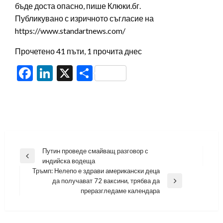
бъде доста опасно, пише Клюки.бг.
Публикувано с изричното съгласие на
https://www.standartnews.com/
Прочетено 41 пъти, 1 прочита днес
Facebook
LinkedIn
X
Share
Навигация
Путин проведе смайващ разговор с
Previous
индийска водеща
Post
Тръмп: Нелепо е здрави американски деца
да получават 72 ваксини, трябва да
Next
преразгледаме календара
Post