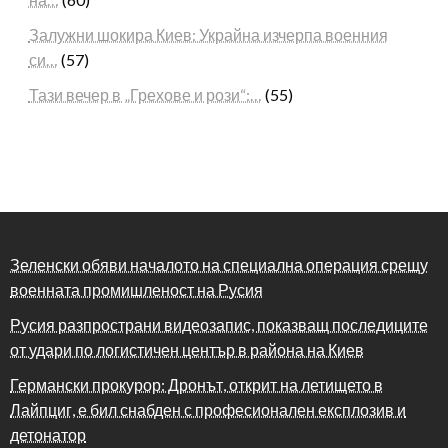
Залужни шокира Киев: Украйна изчерпа военния
си…
(57)
Тази вечер в „Грехове и рози“:…
(55)
Зеленски обяви началото на специална операция срещу
военната промишленост на Русия
Русия разпространи видеозапис, показващ последиците
от удари по логистичен център в района на Киев
Германски прокурор: Дронът, открит на летището в
Лайпциг, е бил снабден с професионален експлозив и
детонатор