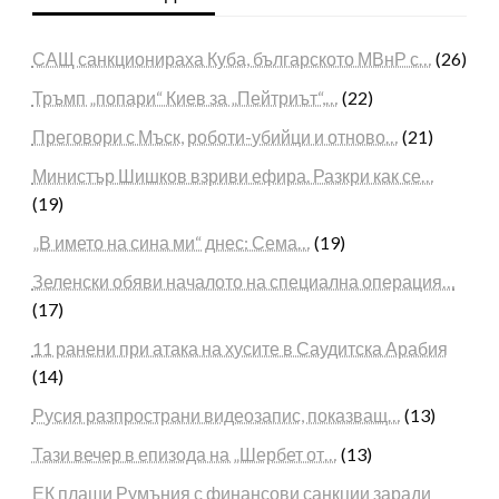
САЩ санкционираха Куба, българското МВнР с…
(26)
Тръмп „попари“ Киев за „Пейтриът“,…
(22)
Преговори с Мъск, роботи-убийци и отново…
(21)
Министър Шишков взриви ефира. Разкри как се…
(19)
„В името на сина ми“ днес: Сема…
(19)
Зеленски обяви началото на специална операция…
(17)
11 ранени при атака на хусите в Саудитска Арабия
(14)
Русия разпространи видеозапис, показващ…
(13)
Тази вечер в епизода на „Шербет от…
(13)
ЕК плаши Румъния с финансови санкции заради