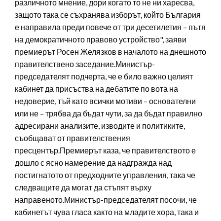
различното мнение, дори когато то не ни харесва,
защото така се съхранява изборът, който България
е направила преди повече от три десетилетия – пътя
на демократичното правово устройство", заяви
премиерът Росен Желязков в началото на днешното
правителствено заседание.Министър-
председателят подчерта, че е било важно целият
кабинет да присъства на дебатите по вота на
недоверие, тъй като всички мотиви – основателни
или не – трябва да бъдат чути, за да бъдат правилно
адресирани анализите, изводите и политиките,
съобщават от правителствения
пресцентър.Премиерът каза, че правителството е
дошло с ясно намерение да надгражда над
постигнатото от предходните управления, така че
следващите да могат да стъпят върху
направеното.Министър-председателят посочи, че
кабинетът чува гласа както на младите хора, така и