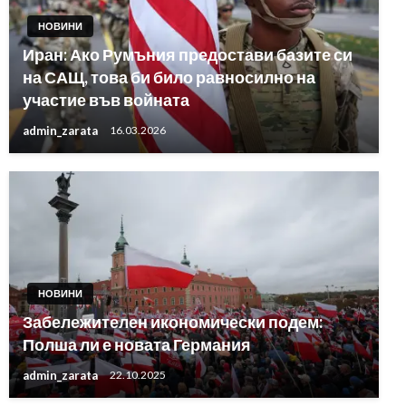
НОВИНИ
Иран: Ако Румъния предостави базите си
на САЩ, това би било равносилно на
участие във войната
admin_zarata
16.03.2026
НОВИНИ
Забележителен икономически подем:
Полша ли е новата Германия
admin_zarata
22.10.2025