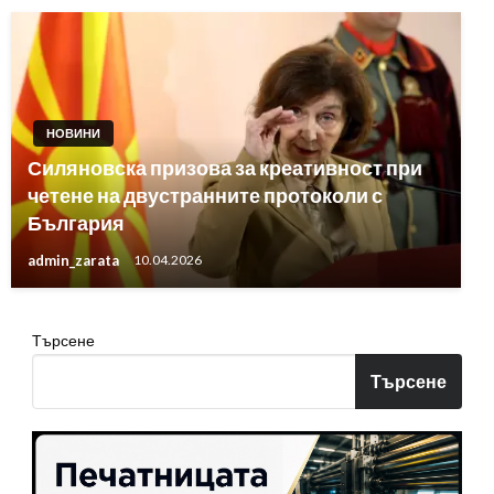
НОВИНИ
Силяновска призова за креативност при
четене на двустранните протоколи с
България
admin_zarata
10.04.2026
Търсене
Търсене