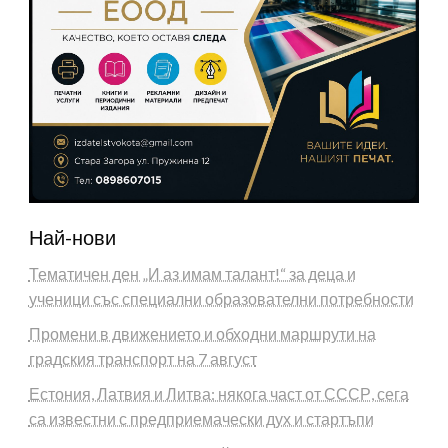
Най-нови
Тематичен ден „И аз имам талант!“ за деца и
ученици със специални образователни потребности
Промени в движението и обходни маршрути на
градския транспорт на 7 август
Естония, Латвия и Литва: някога част от СССР, сега
са известни с предприемачески дух и стартъпи