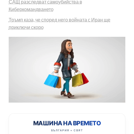
САЩ разследват самоубийства в
Киберкомандването
Тръмп каза, че според него войната с Иран ще
приключи скоро
МАШИНА НА ВРЕМЕТО
БЪЛГАРИЯ + СВЯТ