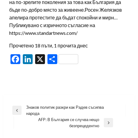
на по-зрелите поколения за това как България да
бъде по-добро място за живеене.Росен Желязков
апелира протестите да бъдат спокойни и мирн…
Публикувано с изричното съгласие на
https://www.standartnews.com/
Прочетено 18 пъти, 1 прочита днес
Facebook
LinkedIn
X
Share
Навигация
Знаков политик разкри как Радев съсипва
Previous
народа
Post
AFP: В България се случва нещо
Next
безпрецедентно
Post