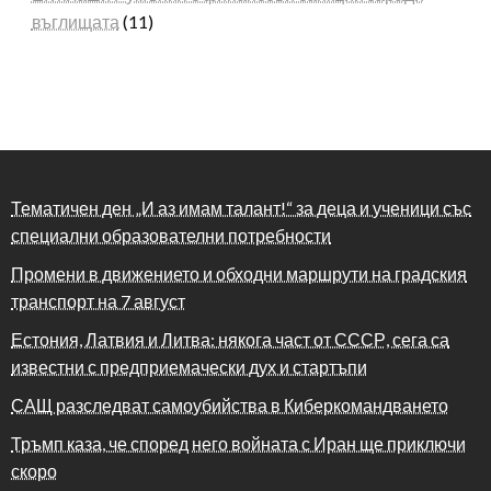
въглищата
(11)
Тематичен ден „И аз имам талант!“ за деца и ученици със
специални образователни потребности
Промени в движението и обходни маршрути на градския
транспорт на 7 август
Естония, Латвия и Литва: някога част от СССР, сега са
известни с предприемачески дух и стартъпи
САЩ разследват самоубийства в Киберкомандването
Тръмп каза, че според него войната с Иран ще приключи
скоро