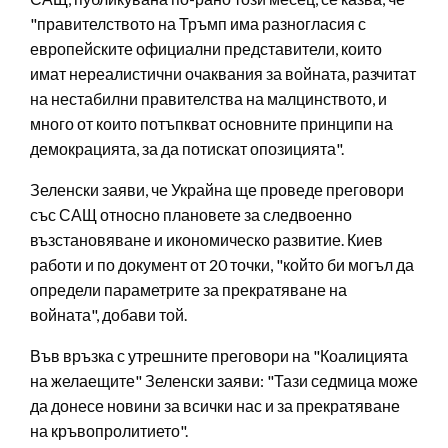
"правителството на Тръмп има разногласия с
европейските официални представители, които
имат нереалистични очаквания за войната, разчитат
на нестабилни правителства на малцинството, и
много от които потъпкват основните принципи на
демокрацията, за да потискат опозицията".
Зеленски заяви, че Украйна ще проведе преговори
със САЩ относно плановете за следвоенно
възстановяване и икономическо развитие. Киев
работи и по документ от 20 точки, "който би могъл да
определи параметрите за прекратяване на
войната", добави той.
Във връзка с утрешните преговори на "Коалицията
на желаещите" Зеленски заяви: "Тази седмица може
да донесе новини за всички нас и за прекратяване
на кръвопролитието".