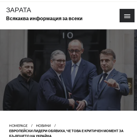
Skip
ЗАРАТА
to
Всякаква информация за всеки
content
HOMEPAGE
НОВИНИ
ЕВРОПЕЙСКИ ЛИДЕРИ ОБЯВИХА, ЧЕ ТОВА Е КРИТИЧЕН МОМЕНТ ЗА
БЪДЕЩЕТО НА УКРАЙНА