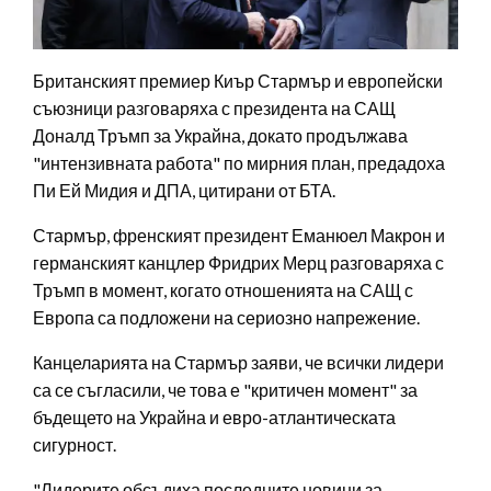
Британският премиер Киър Стармър и европейски
съюзници разговаряха с президента на САЩ
Доналд Тръмп за Украйна, докато продължава
"интензивната работа" по мирния план, предадоха
Пи Ей Мидия и ДПА, цитирани от БТА.
Стармър, френският президент Еманюел Макрон и
германският канцлер Фридрих Мерц разговаряха с
Тръмп в момент, когато отношенията на САЩ с
Европа са подложени на сериозно напрежение.
Канцеларията на Стармър заяви, че всички лидери
са се съгласили, че това е "критичен момент" за
бъдещето на Украйна и евро-атлантическата
сигурност.
"Лидерите обсъдиха последните новини за