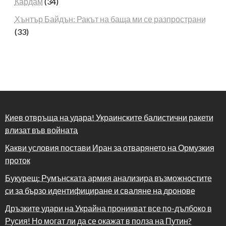
Кардам
(34)
Хънтър Байдън: Ракът на баща ми се разпространи
(33)
Киев отвръща на удара! Украинските балистични ракети
влизат във войната
Какви условия постави Иран за отварянето на Ормузкия
проток
Букурещ: Румънската армия анализира възможностите
си за бързо идентифициране и сваляне на дронове
Дръзките удари на Украйна проникват все по-дълбоко в
Русия! Но могат ли да се окажат в полза на Путин?