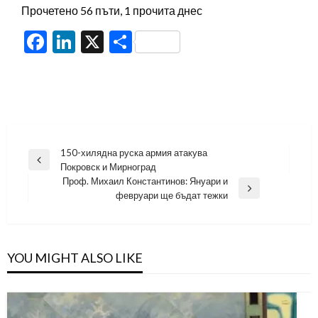
Прочетено 56 пъти, 1 прочита днес
Facebook
LinkedIn
X
Share
Навигация
150-хилядна руска армия атакува
Previous
Покровск и Мирноград
Post
Проф. Михаил Константинов: Януари и
Next
февруари ще бъдат тежки
Post
YOU MIGHT ALSO LIKE