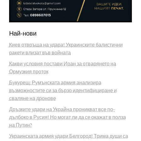
Най-нови
Киев отвръща на удара! Украинските балистични
ракети влизат във войната
Какви условия постави Иран за отварянето на
Ормузкия проток
Букурещ: Румънската армия анализира
възможностите си за бързо идентифициране и
сваляне на дронове
Дръзките удари на Украйна проникват все по-
дълбоко в Русия! Но могат ли да се окажат в полза
на Путин?
Украинската армия удари Белгород! Трима души са