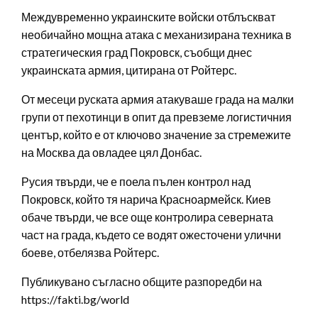
Междувременно украинските войски отблъскват
необичайно мощна атака с механизирана техника в
стратегическия град Покровск, съобщи днес
украинската армия, цитирана от Ройтерс.
От месеци руската армия атакуваше града на малки
групи от пехотинци в опит да превземе логистичния
център, който е от ключово значение за стремежите
на Москва да овладее цял Донбас.
Русия твърди, че е поела пълен контрол над
Покровск, който тя нарича Красноармейск. Киев
обаче твърди, че все още контролира северната
част на града, където се водят ожесточени улични
боеве, отбелязва Ройтерс.
Публикувано съгласно общите разпоредби на
https://fakti.bg/world