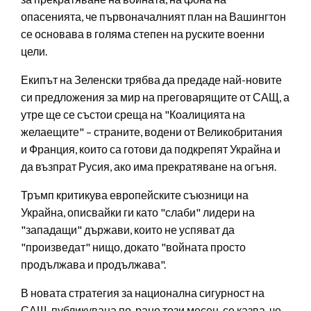
опасенията, че първоначалният план на Вашингтон
се основава в голяма степен на руските военни
цели.
Екипът на Зеленски трябва да предаде най-новите
си предложения за мир на преговарящите от САЩ, а
утре ще се състои среща на "Коалицията на
желаещите" – страните, водени от Великобритания
и Франция, които са готови да подкрепят Украйна и
да възпрат Русия, ако има прекратяване на огъня.
Тръмп критикува европейските съюзници на
Украйна, описвайки ги като "слаби" лидери на
"западащи" държави, които не успяват да
"произведат" нищо, докато "войната просто
продължава и продължава".
В новата стратегия за национална сигурност на
САЩ, публикувана по-рано този месец, се казва, че