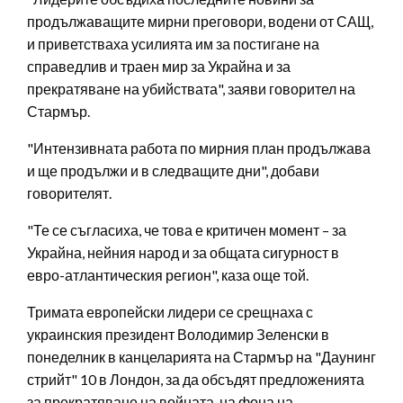
продължаващите мирни преговори, водени от САЩ,
и приветстваха усилията им за постигане на
справедлив и траен мир за Украйна и за
прекратяване на убийствата", заяви говорител на
Стармър.
"Интензивната работа по мирния план продължава
и ще продължи и в следващите дни", добави
говорителят.
"Те се съгласиха, че това е критичен момент – за
Украйна, нейния народ и за общата сигурност в
евро-атлантическия регион", каза още той.
Тримата европейски лидери се срещнаха с
украинския президент Володимир Зеленски в
понеделник в канцеларията на Стармър на "Даунинг
стрийт" 10 в Лондон, за да обсъдят предложенията
за прекратяване на войната, на фона на