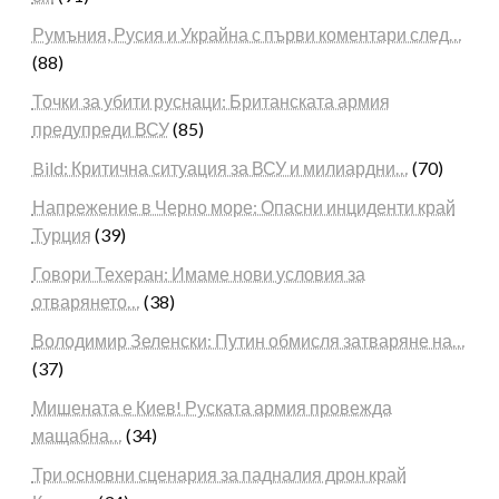
Румъния, Русия и Украйна с първи коментари след…
(88)
Точки за убити руснаци: Британската армия
предупреди ВСУ
(85)
Bild: Критична ситуация за ВСУ и милиардни…
(70)
Напрежение в Черно море: Опасни инциденти край
Турция
(39)
Говори Техеран: Имаме нови условия за
отварянето…
(38)
Володимир Зеленски: Путин обмисля затваряне на…
(37)
Мишената е Киев! Руската армия провежда
мащабна…
(34)
Три основни сценария за падналия дрон край