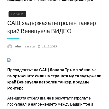
НОВИНИ
САЩ задържаха петролен танкер
край Венецуела ВИДЕО
Posted
admin_zarata
11.12.2025
on
Президентът на САЩ Доналд Тръмп обяви, че
въоръжените сили на страната му са задържали
край Венецуела петролен танкер, предадe
Ройтерс.
Агенцията отбелязва, че в резултат петролът е
поскъпнал, а напрежението между Вашингтон и