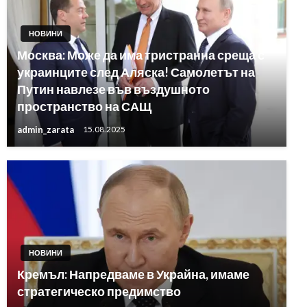
НОВИНИ
Москва: Може да има тристранна среща с
украинците след Аляска! Самолетът на
Путин навлезе във въздушното
пространство на САЩ
admin_zarata
15.08.2025
НОВИНИ
Кремъл: Напредваме в Украйна, имаме
стратегическо предимство