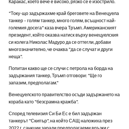
Каракас, което вече е високо, рязко се е изострило.
"Току-що задържахме край бреговете на Венецуела
танкер – голям танкер, много голям, всъщност най-
големия досега" каза вчера Тръмп. Американският
президент, който оказва натиск върху венецуелския
си колега Николас Мадуро да се оттегли, добави
многозначително, че очаква "да се случат и други
неща".
Попитан какво ще се случи с петрола на борда на
задържания танкер, Тръмп отговори: "Ще го
запазим, предполагам."
Венецуелското правителство осъди задържането на
кораба като "безсрамна кражба".
Според телевизия Си Би Ес е бил задържан
танкерът "Скипър", на който САЩ наложиха през
2022 г. санкции заради предполагаеми връзки с