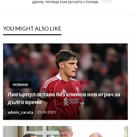
Next
дрона, летящи към руската столица
Post
YOU MIGHT ALSO LIKE
НОВИНИ
Ливърпул остава без ключов нов играч за
дълго време
admin_zarata
25.09.2025