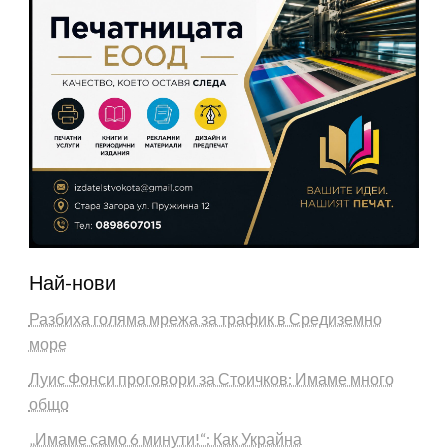
Най-нови
Разбиха голяма мрежа за трафик в Средиземно
море
Луис Фонси проговори за Стоичков: Имаме много
общо
„Имаме само 6 минути!“: Как Украйна