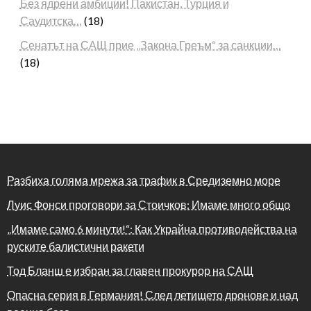
Без ядрени амбиции! Пакистан, Турция и
Саудитска…
(18)
Сенатът на САЩ прие „Закона Греъм“ за санкции…
(18)
Разбиха голяма мрежа за трафик в Средиземно море
Луис Фонси проговори за Стоичков: Имаме много общо
„Имаме само 6 минути!“: Как Украйна противодейства на
руските балистични ракети
Тод Бланш е избран за главен прокурор на САЩ
Опасна серия в Германия! След летището дронове и над