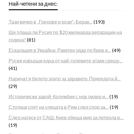
Най-четени за днес:
Тази вечер в „Грехове и рози“: Берак…
(193)
Ще плаща ли Русия по $20 милиарда репарации на
година?
(81)
Ескалация в Украйна: Ракетен удар по Киев и…
(49)
Русия извърши една от най-големите атаки срещу…
(41)
Наричат я бялото злато за здравето. Природата й…
(29)
Исторически завой: Колумбия с нов лидер и…
(19)
Стотици спят на улицата в Рим след спор за…
(19)
След натиск от САЩ: Киев обеща мир за петрола в…
(19)