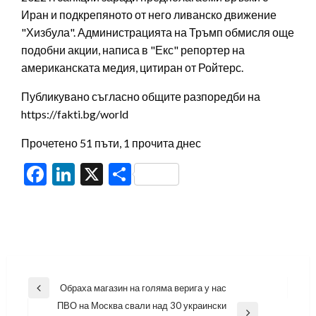
Иран и подкрепяното от него ливанско движение
"Хизбула". Администрацията на Тръмп обмисля още
подобни акции, написа в "Екс" репортер на
американската медия, цитиран от Ройтерс.
Публикувано съгласно общите разпоредби на
https://fakti.bg/world
Прочетено 51 пъти, 1 прочита днес
Facebook
LinkedIn
X
Share
Навигация
Обраха магазин на голяма верига у нас
Previous
ПВО на Москва свали над 30 украински
Post