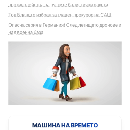
противодейства на руските балистични ракети
Тод Бланш е избран за главен прокурор на САЩ
Опасна серия в Германия! След летището дронове и
над военна база
МАШИНА НА ВРЕМЕТО