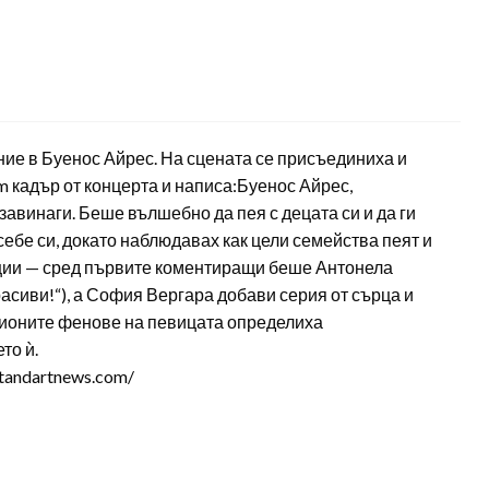
ие в Буенос Айрес. На сцената се присъединиха и
am кадър от концерта и написа:Буенос Айрес,
 завинаги. Беше вълшебно да пея с децата си и да ги
себе си, докато наблюдавах как цели семейства пеят и
кции — сред първите коментиращи беше Антонела
красиви!“), а София Вергара добави серия от сърца и
лионите фенове на певицата определиха
то ѝ.
tandartnews.com/