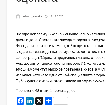
Posted
admin_zarata
12.12.2025
on
Шакира направи уникално и емоционално изпълнен
двете ѝ деца. Световната звезда сподели в Instagr
благодаря ви за този момент, който ще остане с нас
гледам как изваждат наяве музиката, която носят в 
се прегръщат.“Сцената предизвика лавина от реа
Рокуцо, която написа „que hermosooos!“ („колко са 
емоции.Моментът бързо се превърна в хитов, а ми
изпълнението като едно от най-специалните в турне
Публикувано с изричното съгласие на https://www.s
Прочетено 48 пъти, 1 прочита днес
Facebook
LinkedIn
X
Share