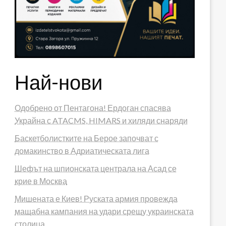
Най-нови
Одобрено от Пентагона! Ердоган спасява
Украйна с ATACMS, HIMARS и хиляди снаряди
Баскетболистките на Берое започват с
домакинство в Адриатическата лига
Шефът на шпионската централа на Асад се
крие в Москва
Мишената е Киев! Руската армия провежда
мащабна кампания на удари срещу украинската
столица