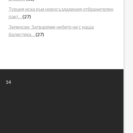
Турция иска към новосъздадения отбранителен
пакт…
(27)
Зеленски: Затваряме небето ни с наша
балистика…
(27)
14