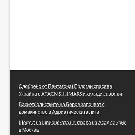
Одобрено от Пентагона! Ердоган спасява
Украйна с ATACMS, HIMARS и хиляди снаряди
Баскетболистките на Берое започват с
домакинство в Адриатическата лига
Шефът на шпионската централа на Асад се крие
в Москва