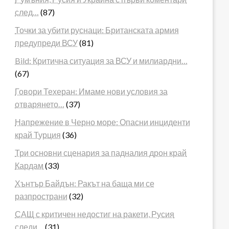
след…
(87)
Точки за убити руснаци: Британската армия
предупреди ВСУ
(81)
Bild: Критична ситуация за ВСУ и милиардни…
(67)
Говори Техеран: Имаме нови условия за
отварянето…
(37)
Напрежение в Черно море: Опасни инциденти
край Турция
(36)
Три основни сценария за падналия дрон край
Кардам
(33)
Хънтър Байдън: Ракът на баща ми се
разпространи
(32)
САЩ с критичен недостиг на ракети, Русия
следи…
(31)