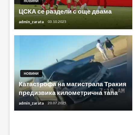
НОВИНИ
ЦСКА се раздели с още двама
admin_zarata
03.10.2025
НОВИНИ
Катастрофа на магистрала Тракия
предизвика километрична тапа
admin_zarata
20.07.2025