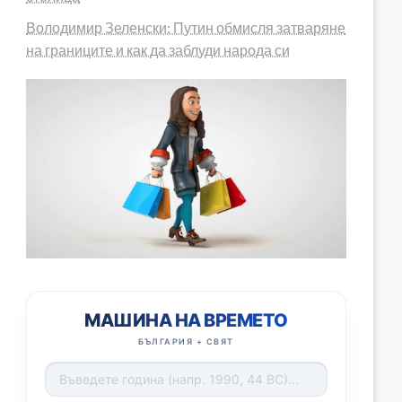
Володимир Зеленски: Путин обмисля затваряне
на границите и как да заблуди народа си
МАШИНА НА ВРЕМЕТО
БЪЛГАРИЯ + СВЯТ