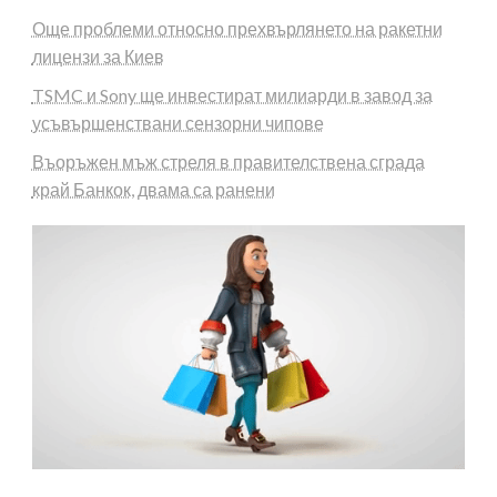
Още проблеми относно прехвърлянето на ракетни
лицензи за Киев
TSMC и Sony ще инвестират милиарди в завод за
усъвършенствани сензорни чипове
Въоръжен мъж стреля в правителствена сграда
край Банкок, двама са ранени