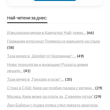
Най-четени за днес:
Извънредни мерки в Камчатка! Най-тежко…
(66)
Германия изтръпна! Появиха се камъните на глада
(58)
Тази вечер в „Шербет от боровинки“:…
(49)
Нови технологии и иновации! Руската армия
хвърля…
(41)
Тази вечер в „Грехове и рози“:…
(35)
Страх в САЩ: Киев ще подбие пазара с евтини…
(29)
Москва: Киев може да плати за „Северен поток“
(29)
Джо Байдън с първа поява след тежката диагноза