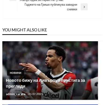
Post
Гаджето на Гришо публикува завидни
Next
снимки
Post
YOU MIGHT ALSO LIKE
НОВИНИ
Новото бижу на Ливърпул пристига за
прегледи
admin_zarata
21.07.2025