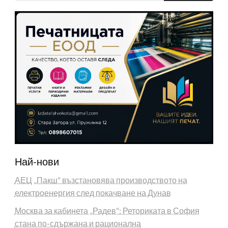
Най-нови
АЕЦ „Пакш“ възстановява производството на
електроенергия след покачване на Дунав
Москва за кабинета „Радев“: Реториката в София
стана по-сдържана и рационална