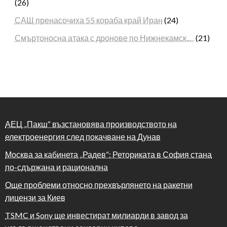
(26)
САЩ пренасочиха 55 кораба край Иран
(24)
Смъртоносна атака с дронове по Нижнекамск,…
(21)
АЕЦ „Пакш“ възстановява производството на
електроенергия след покачване на Дунав
Москва за кабинета „Радев“: Реториката в София стана
по-сдържана и рационална
Още проблеми относно прехвърлянето на ракетни
лицензи за Киев
TSMC и Sony ще инвестират милиарди в завод за