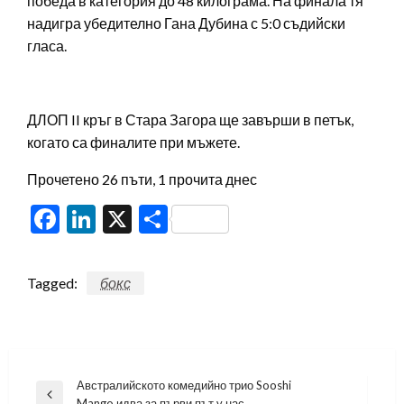
победа в категория до 48 килограма. На финала тя
надигра убедително Гана Дубина с 5:0 съдийски
гласа.
ДЛОП II кръг в Стара Загора ще завърши в петък,
когато са финалите при мъжете.
Прочетено 26 пъти, 1 прочита днес
Facebook
LinkedIn
X
Share
Tagged:
бокс
Навигация
Австралийското комедийно трио Sooshi
Previous
Mango идва за първи път у нас