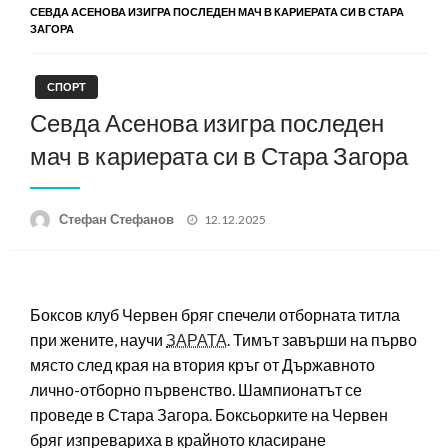
СЕВДА АСЕНОВА ИЗИГРА ПОСЛЕДЕН МАЧ В КАРИЕРАТА СИ В СТАРА
ЗАГОРА
СПОРТ
Севда Асенова изигра последен
мач в кариерата си в Стара Загора
Posted
Стефан Стефанов
12.12.2025
on
Боксов клуб Червен бряг спечели отборната титла
при жените, научи
ЗАРАТА
. Тимът завърши на първо
място след края на втория кръг от Държавното
лично-отборно първенство. Шампионатът се
проведе в Стара Загора. Боксьорките на Червен
бряг изпревариха в крайното класиране