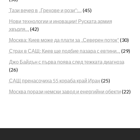
Тази вечер в „Грехове и рози“:…
(45)
Нови технологии и иновации! Руската армия
хвърля…
(42)
Москва: Киев може да плати за „Северен поток“
(30)
Страх в САЩ: Киев ще подбие пазара с евтини…
(29)
Джо Байдън с първа поява след тежката диагноза
(26)
САЩ пренасочиха 55 кораба край Иран
(25)
Москва порази немски завод и енергийни обекти
(22)