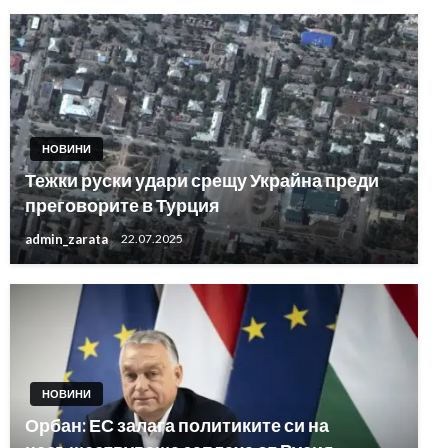
НОВИНИ
Тежки руски удари срещу Украйна преди
преговорите в Турция
admin_zarata
22.07.2025
НОВИНИ
Орбан: ЕС залага политиките си на