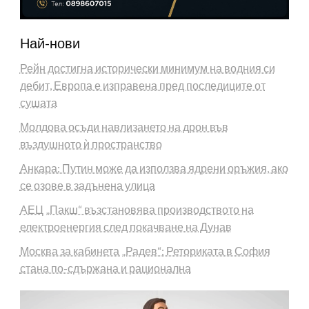
Най-нови
Рейн достигна исторически минимум на водния си
дебит, Европа е изправена пред последиците от
сушата
Молдова осъди навлизането на дрон във
въздушното ѝ пространство
Анкара: Путин може да използва ядрени оръжия, ако
се озове в задънена улица
АЕЦ „Пакш“ възстановява производството на
електроенергия след покачване на Дунав
Москва за кабинета „Радев“: Реториката в София
стана по-сдържана и рационална