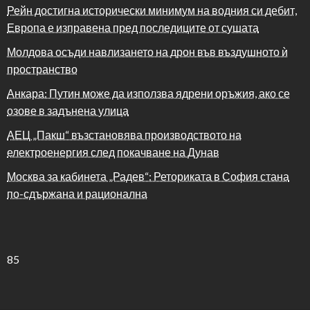
Рейн достигна исторически минимум на водния си дебит,
Европа е изправена пред последиците от сушата
Молдова осъди навлизането на дрон във въздушното ѝ
пространство
Анкара: Путин може да използва ядрени оръжия, ако се
озове в задънена улица
АЕЦ „Пакш“ възстановява производството на
електроенергия след покачване на Дунав
Москва за кабинета „Радев“: Реториката в София стана
по-сдържана и рационална
85