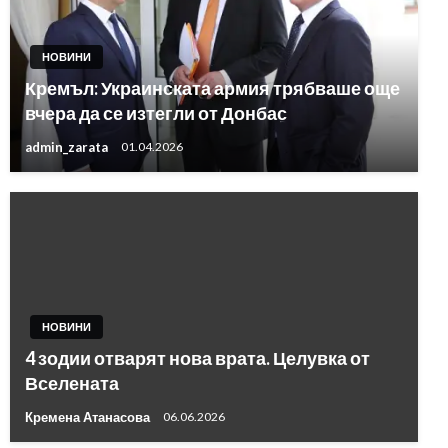
НОВИНИ
Кремъл: Украинската армия трябваше още
вчера да се изтегли от Донбас
admin_zarata
01.04.2026
НОВИНИ
4 зодии отварят нова врата. Целувка от
Вселената
Кремена Атанасова
06.06.2026