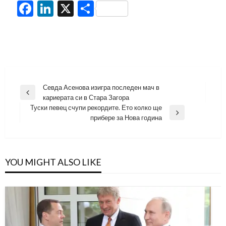
Facebook
LinkedIn
X
Share
Навигация
Севда Асенова изигра последен мач в
Previous
кариерата си в Стара Загора
Post
Туски певец счупи рекордите. Ето колко ще
Next
прибере за Нова година
Post
YOU MIGHT ALSO LIKE