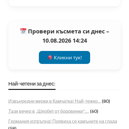
Провери късмета си днес –
10.08.2026 14:24
Кликни тук!
Най-четени за днес:
Извънредни мерки в Камчатка! Най-тежко…
(80)
Тази вечер в „Шербет от боровинки“:…
(60)
Германия изтръпна! Появиха се камъните на глада
(58)