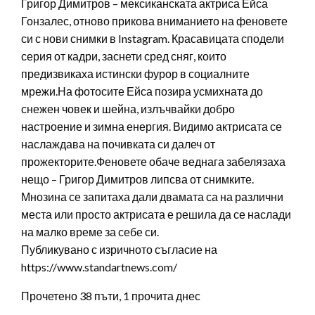
Григор Димитров – мексиканската актриса Ейса
Гонзалес, отново прикова вниманието на феновете
си с нови снимки в Instagram. Красавицата сподели
серия от кадри, заснети сред сняг, които
предизвикаха истински фурор в социалните
мрежи.На фотосите Ейса позира усмихната до
снежен човек и шейна, излъчвайки добро
настроение и зимна енергия. Видимо актрисата се
наслаждава на почивката си далеч от
прожекторите.Феновете обаче веднага забелязаха
нещо – Григор Димитров липсва от снимките.
Мнозина се запитаха дали двамата са на различни
места или просто актрисата е решила да се наслади
на малко време за себе си.
Публикувано с изричното съгласие на
https://www.standartnews.com/
Прочетено 38 пъти, 1 прочита днес