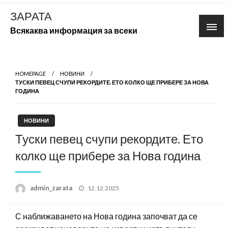
Skip
ЗАРАТА
to
Всякаква информация за всеки
content
HOMEPAGE
НОВИНИ
ТУСКИ ПЕВЕЦ СЧУПИ РЕКОРДИТЕ. ЕТО КОЛКО ЩЕ ПРИБЕРЕ ЗА НОВА
ГОДИНА
НОВИНИ
Туски певец счупи рекордите. Ето
колко ще прибере за Нова година
Posted
admin_zarata
12.12.2025
on
С наближаването на Нова година започват да се