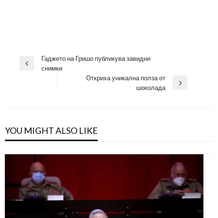
Навигация
Гаджето на Гришо публикува завидни
Previous
снимки
Post
Откриха уникална полза от
Next
шоколада
Post
YOU MIGHT ALSO LIKE