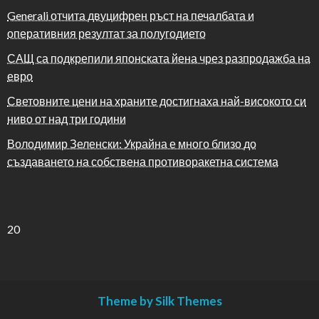
Generali отчита двуцифрен ръст на печалбата и
оперативния резултат за полугодието
САЩ са подкрепили японската йена чрез разпродажба на
евро
Световните цени на храните достигнаха най-високото си
ниво от над три години
Володимир Зеленски: Украйна е много близо до
създаването на собствена противоракетна система
20
Theme by Silk Themes