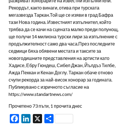
разкриват хонорарите на известни изпълнители.
Рекордът, както винаги, отива при турската
мегазвезда Таркан.Той ще се изяви в град Бафра
тази Нова година. Известният изпълнител, който
трябва да се качи на сцената малко преди полунощ,
ще получи 14 милиона турски лири за изпълнение с
продължителност само два часа.През последните
седмици бяха обявени местата и таксите за
новогодишните представления на артисти като
Хадисе, Ебру Гюндеш, Сибел Джан, Йълдъз Тилбе,
Ажда Пеккан и Кенан Доглу. Таркан обаче отново
счупи рекорда за най-висок хонорар за годината.
Публикувано с изричното съгласие на
https://www.standartnews.com/
Прочетено 73 пъти, 1 прочита днес
Facebook
LinkedIn
X
Share