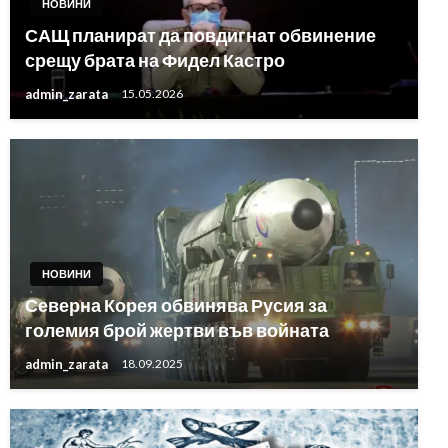
НОВИНИ
САЩ планират да повдигнат обвинение
срещу брата на Фидел Кастро
admin_zarata
15.05.2026
НОВИНИ
Северна Корея обвинява Русия за
големия брой жертви във войната
admin_zarata
18.09.2025