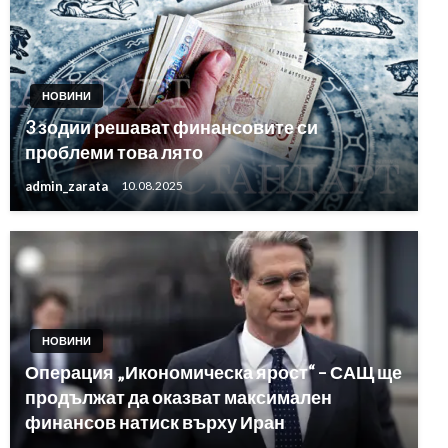
НОВИНИ
3 зодии решават финансовите си
проблеми това лято
admin_zarata
10.08.2025
НОВИНИ
Операция „Икономическа ярост“ – САЩ ще
продължат да оказват максимален
финансов натиск върху Иран