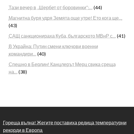
Тази вечер в „Шербет от боровинки“:…
(44)
Магнитна буря удря Земята още утре! Ето кога ще…
(43)
САЩ санкционираха Куба, българското МВнР с…
(41)
В Украйна: Путин смени ключови военни
командири…
(40)
Спешно в Берлин! Канцлерът Мерц свика среща
на…
(38)
Гореща вълна! Жегите поставиха редица температурни
рекорди в Европа