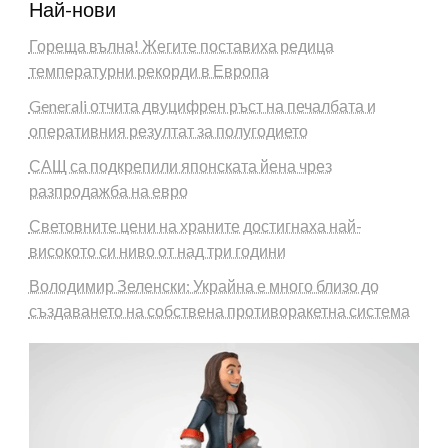
Най-нови
Гореща вълна! Жегите поставиха редица
температурни рекорди в Европа
Generali отчита двуцифрен ръст на печалбата и
оперативния резултат за полугодието
САЩ са подкрепили японската йена чрез
разпродажба на евро
Световните цени на храните достигнаха най-
високото си ниво от над три години
Володимир Зеленски: Украйна е много близо до
създаването на собствена противоракетна система