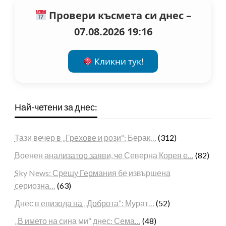
Провери късмета си днес –
07.08.2026 19:16
Кликни тук!
Най-четени за днес:
Тази вечер в „Грехове и рози“: Берак…
(312)
Военен анализатор заяви, че Северна Корея е…
(82)
Sky News: Срещу Германия бе извършена
сериозна…
(63)
Днес в епизода на „Доброта“: Мурат…
(52)
„В името на сина ми“ днес: Сема…
(48)