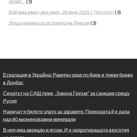
полет…
(3)
Кой има имен ден днес, 28 юни 2025 г. Честито!
(3)
Лоша новина за острието на Левски
(3)
Ескалация в Украйна: Ракетен удар по Киев и тежки боеве
в Донбас
Сенатът на САЩ прие „Закона Греъм“ за санкции срещу
Русия
Наричат я бялото злато за здравето. Природата й е дала
над 80 жизненоважни минерали
В нея има авокадо и ягоди. И е хидратиращата вкусотия