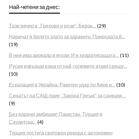
Най-четени за днес:
Тази вечер в „Грехове и рози“: Берак…
(29)
Наричат я бялото злато за здравето. Природата й…
(19)
В нея има авокадо и ягоди. И е хидратиращата…
(11)
Русия извърши една от най-големите атаки срещу…
(10)
Ескалация в Украйна: Ракетен удар по Киев и…
(10)
Сенатът на САЩ прие „Закона Греъм“ за санкции…
(9)
Без ядрени амбиции! Пакистан, Турция и
Саудитска…
(4)
Турция постига световен рекорд с автономен