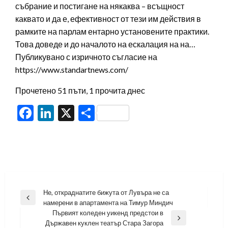
събрание и постигане на някаква – всъщност
каквато и да е, ефективност от тези им действия в
рамките на парлам ентарно установените практики.
Това доведе и до началото на ескалация на на…
Публикувано с изричното съгласие на
https://www.standartnews.com/
Прочетено 51 пъти, 1 прочита днес
Facebook
LinkedIn
X
Share
Навигация
Не, откраднатите бижута от Лувъра не са
Previous
намерени в апартамента на Тимур Миндич
Post
Първият коледен уикенд предстои в
Next
Държавен куклен театър Стара Загора