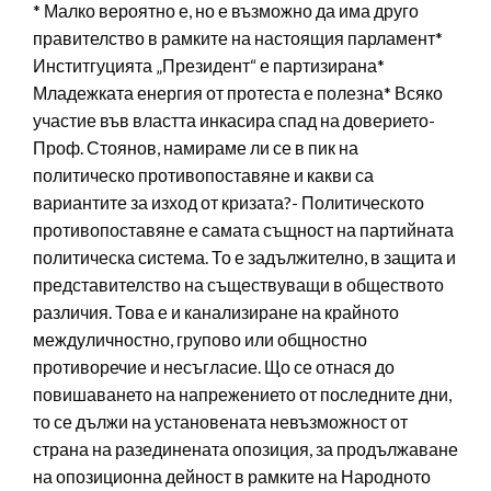
* Малко вероятно е, но е възможно да има друго
правителство в рамките на настоящия парламент*
Инститгуцията „Президент“ е партизирана*
Младежката енергия от протеста е полезна* Всяко
участие във властта инкасира спад на доверието-
Проф. Стоянов, намираме ли се в пик на
политическо противопоставяне и какви са
вариантите за изход от кризата?- Политическото
противопоставяне е самата същност на партийната
политическа система. То е задължително, в защита и
представителство на съществуващи в обществото
различия. Това е и канализиране на крайното
междуличностно, групово или общностно
противоречие и несъгласие. Що се отнася до
повишаването на напрежението от последните дни,
то се дължи на установената невъзможност от
страна на разединената опозиция, за продължаване
на опозиционна дейност в рамките на Народното