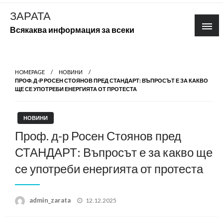
Skip
ЗАРАТА
to
Всякаква информация за всеки
content
HOMEPAGE
НОВИНИ
ПРОФ. Д-Р РОСЕН СТОЯНОВ ПРЕД СТАНДАРТ: ВЪПРОСЪТ Е ЗА КАКВО
ЩЕ СЕ УПОТРЕБИ ЕНЕРГИЯТА ОТ ПРОТЕСТА
НОВИНИ
Проф. д-р Росен Стоянов пред
СТАНДАРТ: Въпросът е за какво ще
се употреби енергията от протеста
Posted
admin_zarata
12.12.2025
on