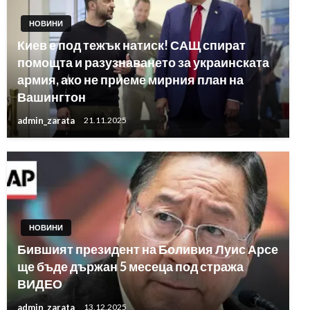
НОВИНИ
Киев е под тежък натиск! САЩ спират
помощта и разузнаването за украинската
армия, ако не приеме мирния план на
Вашингтон
admin_zarata
21.11.2025
НОВИНИ
Бившият президент на Боливия Луис Арсе
ще бъде държан 5 месеца под стража
ВИДЕО
admin_zarata
13.12.2025