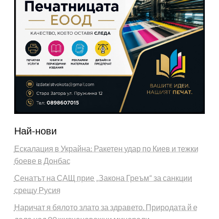
Най-нови
Ескалация в Украйна: Ракетен удар по Киев и тежки
боеве в Донбас
Сенатът на САЩ прие „Закона Греъм“ за санкции
срещу Русия
Наричат я бялото злато за здравето. Природата й е