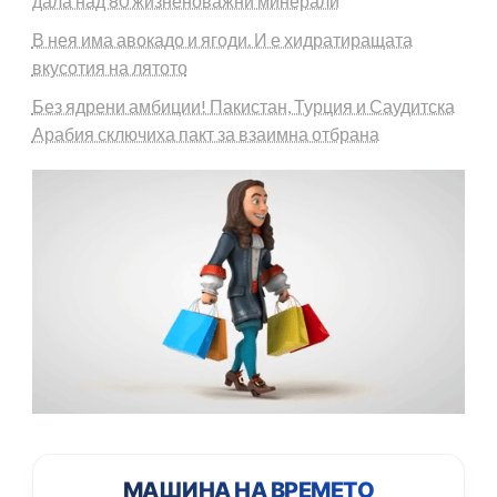
дала над 80 жизненоважни минерали
В нея има авокадо и ягоди. И е хидратиращата
вкусотия на лятото
Без ядрени амбиции! Пакистан, Турция и Саудитска
Арабия сключиха пакт за взаимна отбрана
МАШИНА НА ВРЕМЕТО