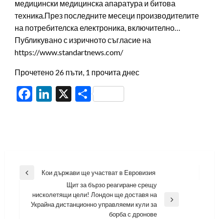
медицински медицинска апаратура и битова
техника.През последните месеци производителите
на потребителска електроника, включително…
Публикувано с изричното съгласие на
https://www.standartnews.com/
Прочетено 26 пъти, 1 прочита днес
Facebook
LinkedIn
X
Share
Навигация
Кои държави ще участват в Евровизия
Previous
Щит за бързо реагиране срещу
Post
нисколетящи цели! Лондон ще доставя на
Next
Украйна дистанционно управляеми кули за
Post
борба с дронове