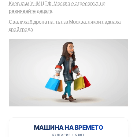
Киев към УНИЦЕФ: Москва е агресорът, не
равнявайте децата
Свалиха 8 дрона на път за Москва, някои паднаха
край града
МАШИНА НА ВРЕМЕТО
БЪЛГАРИЯ + СВЯТ