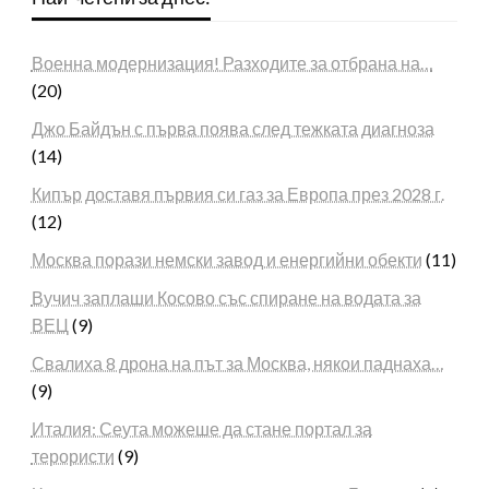
Военна модернизация! Разходите за отбрана на…
(20)
Джо Байдън с първа поява след тежката диагноза
(14)
Кипър доставя първия си газ за Европа през 2028 г.
(12)
Москва порази немски завод и енергийни обекти
(11)
Вучич заплаши Косово със спиране на водата за
ВЕЦ
(9)
Свалиха 8 дрона на път за Москва, някои паднаха…
(9)
Италия: Сеута можеше да стане портал за
терористи
(9)