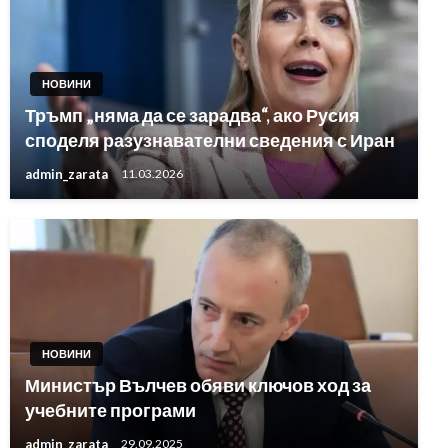
НОВИНИ
Тръмп „няма да се зарадва“, ако Русия
споделя разузнавателни сведения с Иран
admin_zarata
11.03.2026
НОВИНИ
Министър Вълчев обяви ключов ход за
учебните програми
admin_zarata
29.09.2025