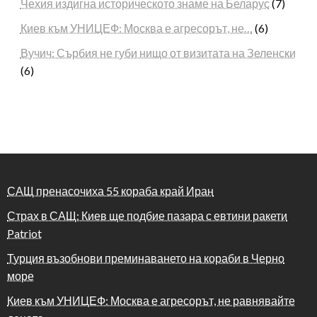
Чехия издигна историческото знаме на Беларус
(7)
Киев към УНИЦЕФ: Москва е агресорът, не…
(6)
Вучич: Сърбия не губи нищо от визитата на Зеленски
(6)
САЩ пренасочиха 55 кораба край Иран
Страх в САЩ: Киев ще подбие пазара с евтини ракети
Patriot
Турция възобнови преминаването на кораби в Черно
море
Киев към УНИЦЕФ: Москва е агресорът, не равнявайте