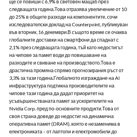
ще се повиши с 6,9% в световен мащаб през
следващата година.Това отразява увеличение от 10
до 25% в общите разходи на компонентите, сочи
изследователски доклад на Counterpoint, публикуван
във вторник, 16 декември.В същото време се очаква
глобалните доставки на смартфони да спаднат с
2,1% през следващата година, тъй като недостигът
на чипове за памет води до повишаване на
разходите и свиване на производството.Това е
драстична промяна спрямо прогнозирания ръст от
3,3% за тази година.Глобалното изграждане на AI
инфраструктура подтикна производителите на
чипове тази година да дадат приоритет на
усъвършенстваната памет за ускорителите на
Nvidia Corp. пред по-основните продукти.Това от
своя страна доведе до недостиг на динамична
оперативна памет (DRAM), която е незаменима в
електрониката – от лаптопи и електромобили до