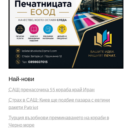
Най-нови
САЩ пренасочиха 55 кораба край Иран
Страх в САЩ: Киев ще подбие пазара с евтини
ракети Patriot
Турция възобнови преминаването на кораби в
Черно море