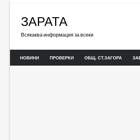
Skip
to
ЗАРАТА
content
Всякаква информация за всеки
НОВИНИ
ПРОВЕРКИ
ОБЩ. СТ.ЗАГОРА
ЗА