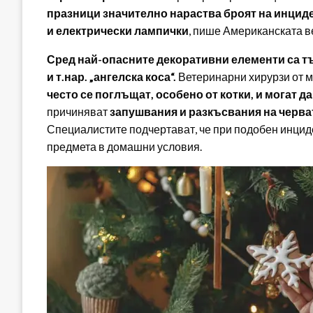
празници значително нараства броят на инциден
и електрически лампички
, пише Американската 
Сред най-опасните декоративни елементи са тъ
и т.нар. „ангелска коса“.
Ветеринарни хирурзи от м
често се поглъщат, особено от котки, и могат д
причиняват
запушвания и разкъсвания на черв
Специалистите подчертават, че при подобен инциде
предмета в домашни условия.