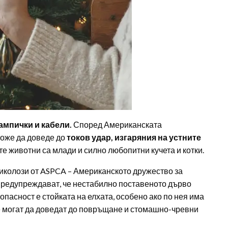
ампички и кабели.
Според Американската
оже да доведе до
токов удар, изгаряния на устните
те животни са млади и силно любопитни кучета и котки.
иколози от ASPCA – Американското дружество за
предупреждават, че нестабилно поставеното дърво
пасност е стойката на елхата, особено ако по нея има
е могат да доведат до повръщане и стомашно-чревни