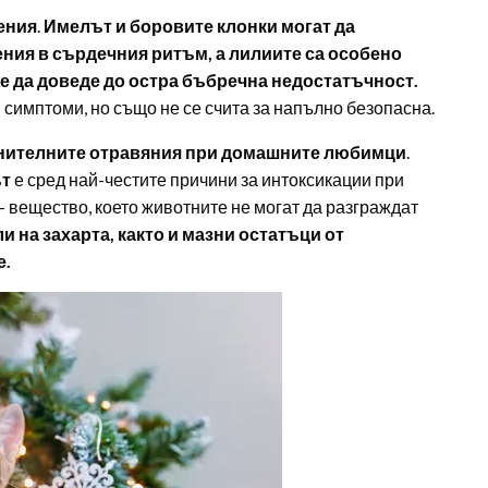
ения
.
Имелът и боровите клонки могат да
ия в сърдечния ритъм, а лилиите са особено
же да доведе до остра бъбречна недостатъчност.
симптоми, но също не се счита за напълно безопасна.
нителните отравяния при домашните любимци
.
ът
е сред най-честите причини за интоксикации при
– вещество, което животните не могат да разграждат
 на захарта, както и мазни остатъци от
е.