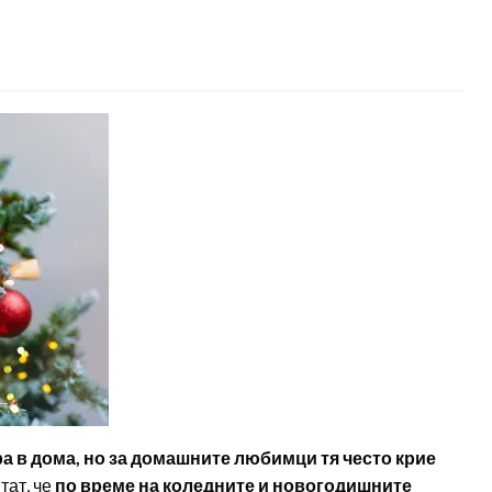
 в дома, но за домашните любимци тя често крие
тат, че
по време на коледните и новогодишните