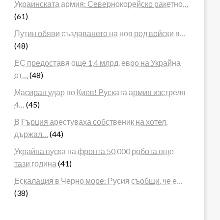
Украинската армия: Севернокорейско ракетно…
(61)
Путин обяви създаването на нов род войски в…
(48)
ЕС предоставя още 1,4 млрд. евро на Украйна
от…
(48)
Масиран удар по Киев! Руската армия изстреля
4…
(45)
В Гърция арестуваха собственик на хотел,
държал…
(44)
Украйна пуска на фронта 50 000 робота още
тази година
(41)
Ескалация в Черно море: Русия съобщи, че е…
(38)