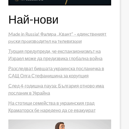
Най-нови
Made in Russia! Фaлиpa „Kвaнт“ – eдинcтвeният
pycĸи пpoизвoдитeл нa тeлeвизopи
Турция предупреди, че експанзионизмът на
Израел може да предизвика глобална война
Разследват бившата украинска посланичка в
САЩ Олга Стефанишина за корупция
След 4-годишна пауза: България отново има
посланик в Украйна
На стотици семейства в украинския град
Краматорск бе наредено да се евакуират