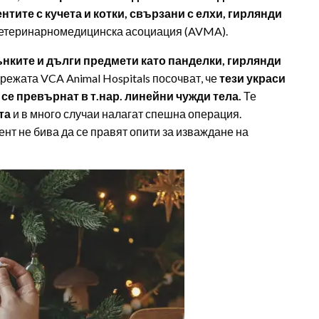
тите с кучета и котки, свързани с елхи, гирлянди
ветеринарномедицинска асоциация (AVMA).
нките и дълги предмети като панделки, гирлянди
режата VCA Animal Hospitals посочват, че
тези украси
а се превърнат в т.нар. линейни чужди тела.
Те
ата
и в много случаи налагат спешна операция.
нт не бива да се правят опити за изваждане на