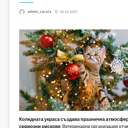
Posted
admin_zarata
16.12.2025
on
Коледната украса създава празнична атмосфера
сериозни рискове
. Ветеринарни организации отчи