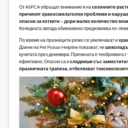
От ASPCA обръщат внимание и на
сезонните раст
причинят храносмилателни проблеми и нарушен
опасни за котките – дори малко количество мо
Коледната звезда обикновено предизвиква по-леки 
По време на празниците рязко се увеличават и
хра
Данни на Pet Poison Helpline показват, че
шоколад
кучетата през декември. Причината е теоброминът 
ефективно. Опасни са и
сладкиши със заместители
празничната трапеза, отбелязват токсиколозит