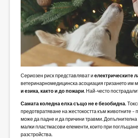
Сериозен риск представляват и
електрическите л
ветеринарномедицинска асоциация гризането им м
и езика, както и до пожари
. Най-често пострадали
Самата коледна елха също не е безобидна.
Токс
предотвратяване на жестокостта към животните – 
може да падне и да причини травми. Допълнителна о
малки пластмасови елементи, които при поглъщан
разстройства.