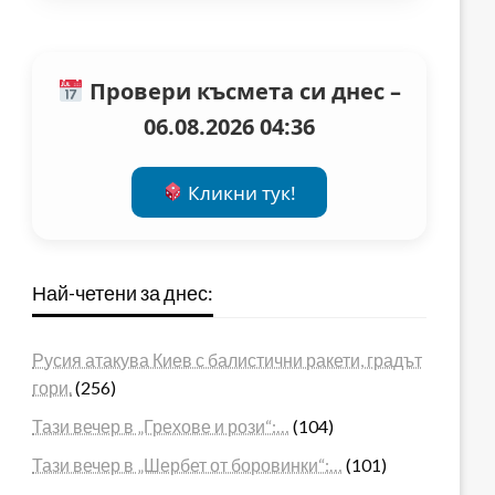
Провери късмета си днес –
06.08.2026 04:36
Кликни тук!
Най-четени за днес:
Русия атакува Киев с балистични ракети, градът
гори.
(256)
Тази вечер в „Грехове и рози“:…
(104)
Тази вечер в „Шербет от боровинки“:…
(101)