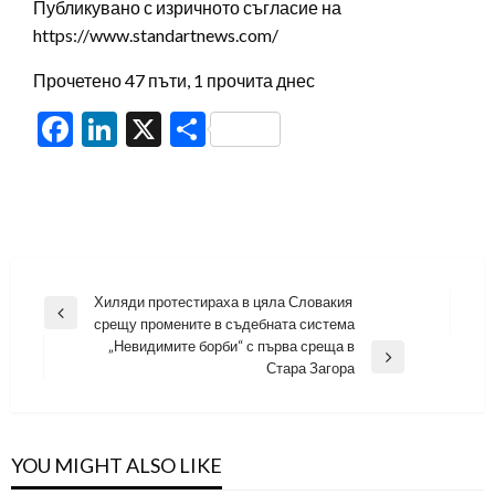
Публикувано с изричното съгласие на
https://www.standartnews.com/
Прочетено 47 пъти, 1 прочита днес
Facebook
LinkedIn
X
Share
Навигация
Хиляди протестираха в цяла Словакия
Previous
срещу промените в съдебната система
Post
„Невидимите борби“ с първа среща в
Next
Стара Загора
Post
YOU MIGHT ALSO LIKE