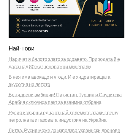
Най-нови
Наричат я бялото злато за здравето. Природата й е
дала над 80 жизненоважни минерали
В нея има авокадо и ягоди. И е хидратиращата
вкусотия на лятото
Без ядрени амбиции! Пакистан, Турция и Саудитска
Арабия сключиха пакт за взаимна отбрана
Русия извърши една от най-големите атаки срещу
петролната и газовата индустрия на Украйна
Литва: Русия може да използва украински дронове