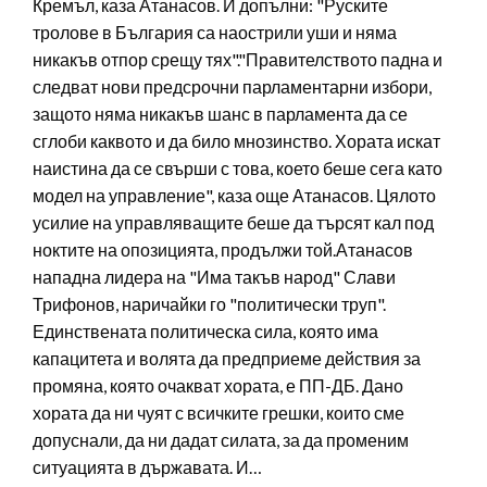
Кремъл, каза Атанасов. И допълни: "Руските
тролове в България са наострили уши и няма
никакъв отпор срещу тях"."Правителството падна и
следват нови предсрочни парламентарни избори,
защото няма никакъв шанс в парламента да се
сглоби каквото и да било мнозинство. Хората искат
наистина да се свърши с това, което беше сега като
модел на управление", каза още Атанасов. Цялото
усилие на управляващите беше да търсят кал под
ноктите на опозицията, продължи той.Атанасов
нападна лидера на "Има такъв народ" Слави
Трифонов, наричайки го "политически труп".
Единствената политическа сила, която има
капацитета и волята да предприеме действия за
промяна, която очакват хората, е ПП-ДБ. Дано
хората да ни чуят с всичките грешки, които сме
допуснали, да ни дадат силата, за да променим
ситуацията в държавата. И…