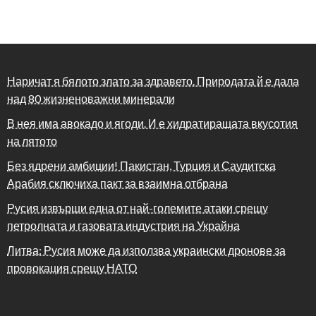
Наричат я бялото злато за здравето. Природата й е дала
над 80 жизненоважни минерали
В нея има авокадо и ягоди. И е хидратиращата вкусотия
на лятото
Без ядрени амбиции! Пакистан, Турция и Саудитска
Арабия сключиха пакт за взаимна отбрана
Русия извърши една от най-големите атаки срещу
петролната и газовата индустрия на Украйна
Литва: Русия може да използва украински дронове за
провокация срещу НАТО