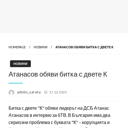
HOMEPAGE
НОВИНИ
АТАНАСОВ ОБЯВИ БИТКА С ДВЕТЕ К
НОВИНИ
Атанасов обяви битка с двете К
Posted
admin_zarata
17.12.2025
on
Битка с двете "К" обяви лидерът на ДСБ Атанас
Атанасов в интервю за бТВ. В България има два
сериозни проблема с буквата "К" – корупцията и