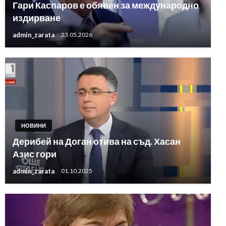
Гари Каспаров е обявен за международно
издирване
admin_zarata
23.05.2026
НОВИНИ
Дерибей на Доган отива на съд. Хасан
Азис гори
admin_zarata
01.10.2025