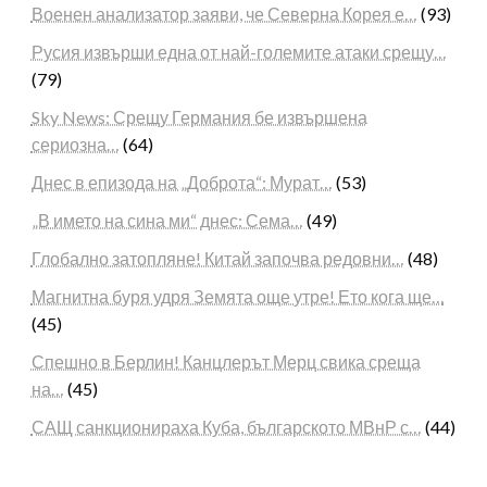
Военен анализатор заяви, че Северна Корея е…
(93)
Русия извърши една от най-големите атаки срещу…
(79)
Sky News: Срещу Германия бе извършена
сериозна…
(64)
Днес в епизода на „Доброта“: Мурат…
(53)
„В името на сина ми“ днес: Сема…
(49)
Глобално затопляне! Китай започва редовни…
(48)
Магнитна буря удря Земята още утре! Ето кога ще…
(45)
Спешно в Берлин! Канцлерът Мерц свика среща
на…
(45)
САЩ санкционираха Куба, българското МВнР с…
(44)