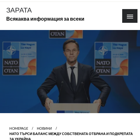
Skip
ЗАРАТА
to
Всякаква информация за всеки
content
HOMEPAGE
НОВИНИ
НАТО ТЪРСИ БАЛАНС МЕЖДУ СОБСТВЕНАТА ОТБРАНА И ПОДКРЕПАТА
ЗА УКРАЙНА