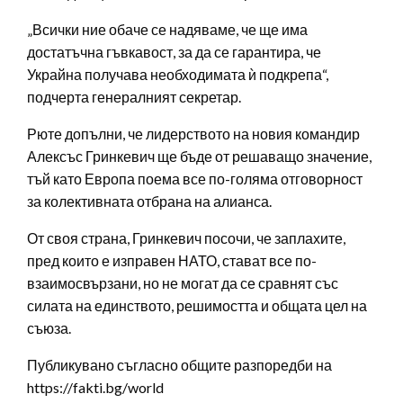
„Всички ние обаче се надяваме, че ще има
достатъчна гъвкавост, за да се гарантира, че
Украйна получава необходимата ѝ подкрепа“,
подчерта генералният секретар.
Рюте допълни, че лидерството на новия командир
Алексъс Гринкевич ще бъде от решаващо значение,
тъй като Европа поема все по-голяма отговорност
за колективната отбрана на алианса.
От своя страна, Гринкевич посочи, че заплахите,
пред които е изправен НАТО, стават все по-
взаимосвързани, но не могат да се сравнят със
силата на единството, решимостта и общата цел на
съюза.
Публикувано съгласно общите разпоредби на
https://fakti.bg/world