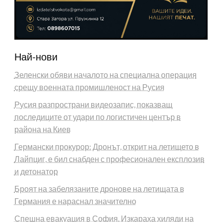
Най-нови
Зеленски обяви началото на специална операция
срещу военната промишленост на Русия
Русия разпространи видеозапис, показващ
последиците от удари по логистичен център в
района на Киев
Германски прокурор: Дронът, открит на летището в
Лайпциг, е бил снабден с професионален експлозив
и детонатор
Броят на забелязаните дронове на летищата в
Германия е нараснал значително
Спешна евакуация в София. Изкараха хиляди на