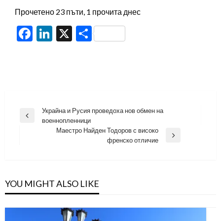
Прочетено 23 пъти, 1 прочита днес
Facebook
LinkedIn
X
Share
Навигация
Украйна и Русия проведоха нов обмен на
Previous
военнопленници
Post
Маестро Найден Тодоров с високо
Next
френско отличие
Post
YOU MIGHT ALSO LIKE