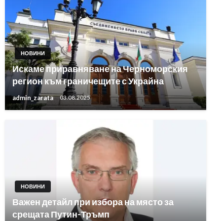
НОВИНИ
Искаме приравняване на Черноморския
регион към граничещите с Украйна
admin_zarata
03.08.2025
НОВИНИ
Важен детайл при избора на място за
срещата Путин-Тръмп