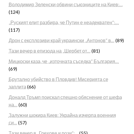
Володимир Зеленски обвини съюзниците на Киев:…
(124)
„Руският елит разбира, че Путин е неадекватен“:…
(117)
Дрон с експлозиви край украински „Антонов“ в…
(89)
Тази вечер в епизода на „Шербет от…
(81)
Мицкоски каза, че „източната съседка“ България…
(69)
Брутално убийство в Пловдив! Мисерията се
заплита
(66)
Доналд Тръмп поискал спешно обяснение от шефа
на…
(60)
Залужни шокира Киев: Украйна изчерпа военния
си…
(57)
Тази вечер в „Грехове и рози“:…
(55)