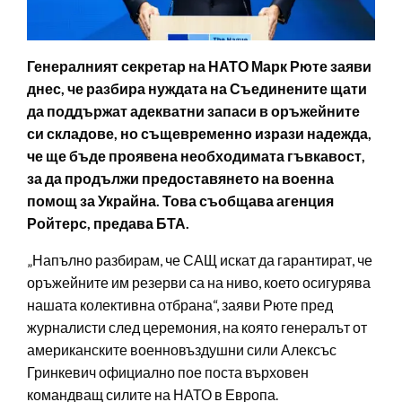
Генералният секретар на НАТО Марк Рюте заяви
днес, че разбира нуждата на Съединените щати
да поддържат адекватни запаси в оръжейните
си складове, но същевременно изрази надежда,
че ще бъде проявена необходимата гъвкавост,
за да продължи предоставянето на военна
помощ за Украйна. Това съобщава агенция
Ройтерс, предава БТА.
„Напълно разбирам, че САЩ искат да гарантират, че
оръжейните им резерви са на ниво, което осигурява
нашата колективна отбрана“, заяви Рюте пред
журналисти след церемония, на която генералът от
американските военновъздушни сили Алексъс
Гринкевич официално пое поста върховен
командващ силите на НАТО в Европа.