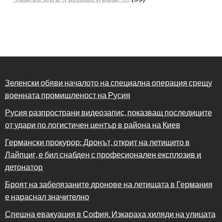
Зеленски обяви началото на специална операция срещу
военната промишленост на Русия
Русия разпространи видеозапис, показващ последиците
от удари по логистичен център в района на Киев
Германски прокурор: Дронът, открит на летището в
Лайпциг, е бил снабден с професионален експлозив и
детонатор
Броят на забелязаните дронове на летищата в Германия
е нараснал значително
Спешна евакуация в София. Изкараха хиляди на улицата