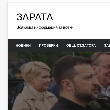
Skip
to
ЗАРАТА
content
Всякаква информация за всеки
НОВИНИ
ПРОВЕРКИ
ОБЩ. СТ.ЗАГОРА
ЗА