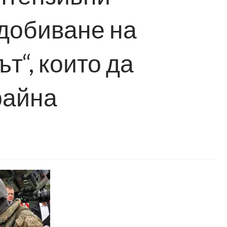
идобиване на
т“, които да
райна