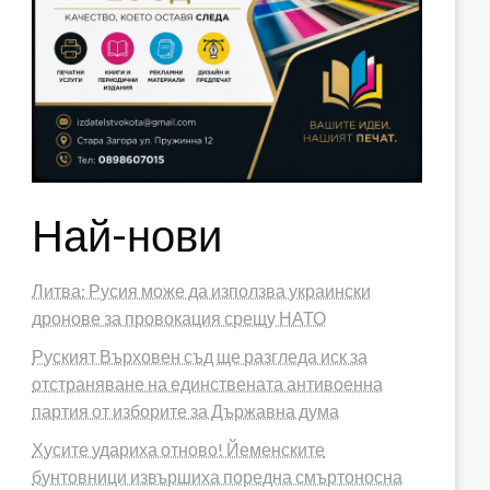
Най-нови
Литва: Русия може да използва украински
дронове за провокация срещу НАТО
Руският Върховен съд ще разгледа иск за
отстраняване на единствената антивоенна
партия от изборите за Държавна дума
Хусите удариха отново! Йеменските
бунтовници извършиха поредна смъртоносна