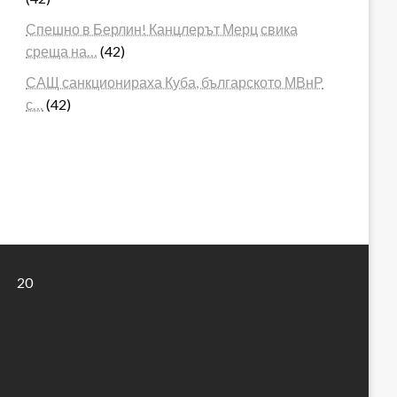
Спешно в Берлин! Канцлерът Мерц свика
среща на…
(42)
САЩ санкционираха Куба, българското МВнР
с…
(42)
20