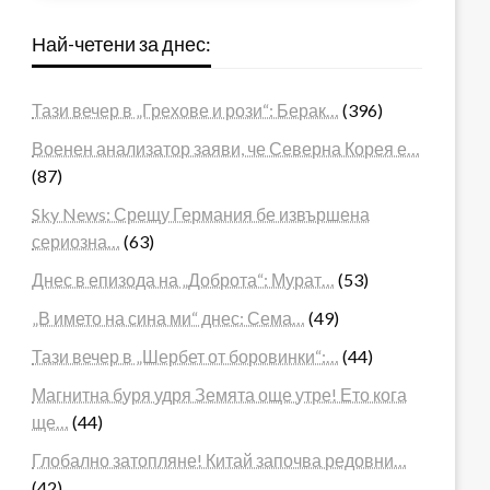
Най-четени за днес:
Тази вечер в „Грехове и рози“: Берак…
(396)
Военен анализатор заяви, че Северна Корея е…
(87)
Sky News: Срещу Германия бе извършена
сериозна…
(63)
Днес в епизода на „Доброта“: Мурат…
(53)
„В името на сина ми“ днес: Сема…
(49)
Тази вечер в „Шербет от боровинки“:…
(44)
Магнитна буря удря Земята още утре! Ето кога
ще…
(44)
Глобално затопляне! Китай започва редовни…
(42)