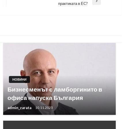
Next
практиката в ЕС?
Post
НОВИНИ
Бизнесменът с ламборгинито в
офиса напуска България
admin_zarata
10.11.2025