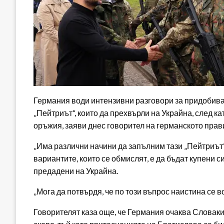
Германия води интензивни разговори за придобив
„Пейтриът“, които да прехвърли на Украйна, след 
оръжия, заяви днес говорител на германското прави
„Има различни начини да запълним тази „Пейтриът“ 
вариантите, които се обмислят, е да бъдат купени 
предадени на Украйна.
„Мога да потвърдя, че по този въпрос наистина се в
Говорителят каза още, че Германия очаква Словаки