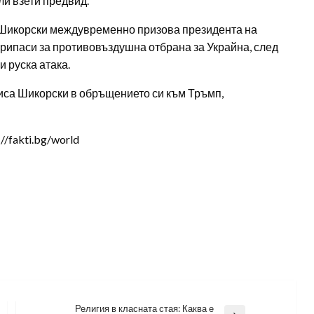
ли взети предвид.
 Шикорски междувременно призова президента на
ипаси за противовъздушна отбрана за Украйна, след
 руска атака.
писа Шикорски в обръщението си към Тръмп,
/fakti.bg/world
Религия в класната стая: Каква е