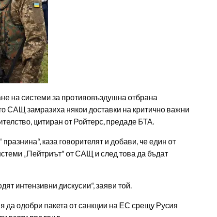
ане на системи за противовъздушна отбрана
като САЩ замразиха някои доставки на критично важни
телство, цитиран от Ройтерс, предаде БТА.
празнина“, каза говорителят и добави, че един от
системи „Пейтриът“ от САЩ и след това да бъдат
одят интензивни дискусии“, заяви той.
я да одобри пакета от санкции на ЕС срещу Русия