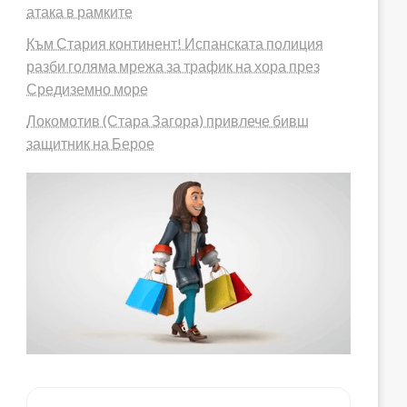
атака в рамките
Към Стария континент! Испанската полиция
разби голяма мрежа за трафик на хора през
Средиземно море
Локомотив (Стара Загора) привлече бивш
защитник на Берое