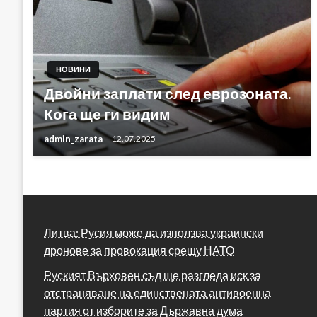
НОВИНИ
Двойни заплати след еврозоната.
Кога ще ги видим
admin_zarata
12.07.2025
Литва: Русия може да използва украински
дронове за провокация срещу НАТО
Руският Върховен съд ще разгледа иск за
отстраняване на единствената антивоенна
партия от изборите за Държавна дума