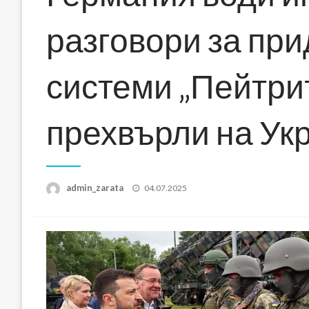
разговори за пр
системи „Пейтриъ
прехвърли на Ук
Posted
admin_zarata
04.07.2025
on