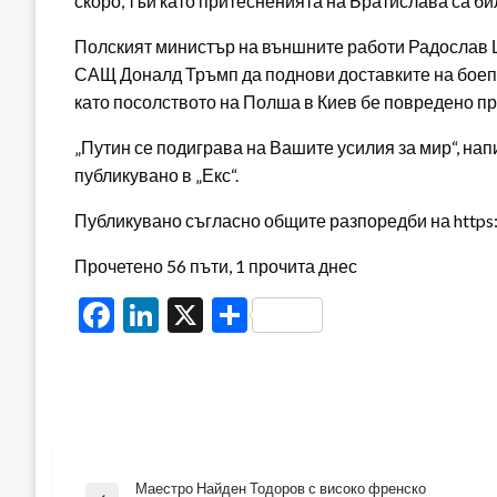
скоро, тъй като притесненията на Братислава са би
Полският министър на външните работи Радослав
САЩ Доналд Тръмп да поднови доставките на боепр
като посолството на Полша в Киев бе повредено при
„Путин се подиграва на Вашите усилия за мир“, на
публикувано в „Екс“.
Публикувано съгласно общите разпоредби на https:/
Прочетено 56 пъти, 1 прочита днес
Facebook
LinkedIn
X
Share
Маестро Найден Тодоров с високо френско