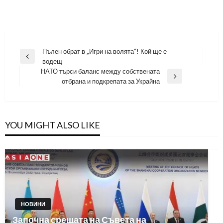
Навигация
Пълен обрат в „Игри на волята“! Кой ще е
Previous
водещ
Post
НАТО търси баланс между собствената
Next
отбрана и подкрепата за Украйна
Post
YOU MIGHT ALSO LIKE
НОВИНИ
Започна срещата на Съвета на