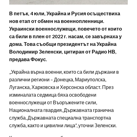
В петък, 4 юли, Украйна и Русия осъществиха
нов етап от обмен на военнопленници.
Украински военнослужещи, повечето от които
са били в плен от 2022 г. насам, се завърнаха у
дома. Това съобщи президентът на Украйна
Володимир Зеленски, цитиран от Радио НВ,
предава Фокус.
„Украйна върна военни, които са били държани в
различни региони – Донецка, Мариуполска,
Луганска, Харковска и Херсонска област. През
изминалата седмица бяха освободени
военнослужещи от Въоръжените сили,
Националната гвардия, Държавната гранична
служба, Държавната специална транспортна
служба, както и цивилни лица“, уточни Зеленски.