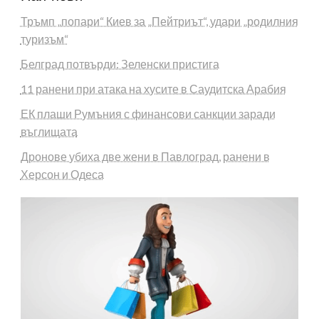
Тръмп „попари“ Киев за „Пейтриът“, удари „родилния
туризъм“
Белград потвърди: Зеленски пристига
11 ранени при атака на хусите в Саудитска Арабия
ЕК плаши Румъния с финансови санкции заради
въглищата
Дронове убиха две жени в Павлоград, ранени в
Херсон и Одеса