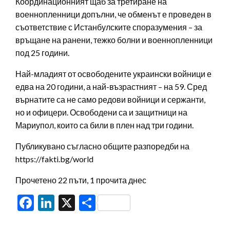
Координационният щаб за третиране на
военнопленници допълни, че обменът е проведен в
съответствие с Истанбулските споразумения – за
връщане на ранени, тежко болни и военнопленници
под 25 години.
Най-младият от освободените украински войници е
едва на 20 години, а най-възрастният – на 59. Сред
върнатите са не само редови войници и сержанти,
но и офицери. Освободени са и защитници на
Мариупол, които са били в плен над три години.
Публикувано съгласно общите разпоредби на
https://fakti.bg/world
Прочетено 22 пъти, 1 прочита днес
Facebook
LinkedIn
X
Share