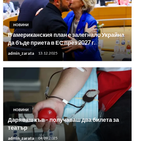
НОВИНИ
В американския план е залегнало Украйна
да бъде приета в ЕС през 2027 г.
admin_zarata
13.12.2025
НОВИНИ
Даряваш къв – получаваш два билета за
театър
admin_zarata
04.09.2025