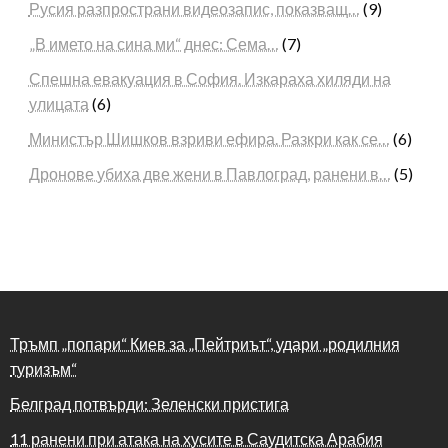
Русия разпространи видеозапис, показващ…
(9)
„В името на сина ми“ днес: Сема…
(7)
Спешна евакуация в София. Изкараха хиляди на
улицата
(6)
Министър Шишков взриви ефира. Разкри как се…
(6)
Дронове убиха две жени в Павлоград, ранени в…
(5)
Тръмп „попари“ Киев за „Пейтриът“, удари „родилния
туризъм“
Белград потвърди: Зеленски пристига
11 ранени при атака на хусите в Саудитска Арабия