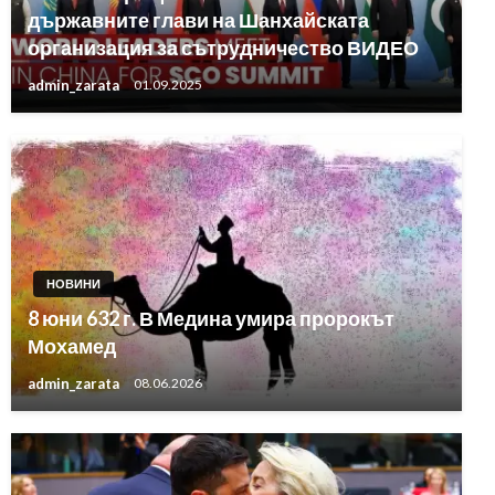
държавните глави на Шанхайската
организация за сътрудничество ВИДЕО
admin_zarata
01.09.2025
НОВИНИ
8 юни 632 г. В Медина умира пророкът
Мохамед
admin_zarata
08.06.2026