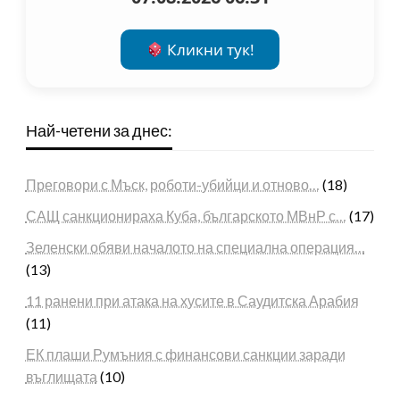
Кликни тук!
Най-четени за днес:
Преговори с Мъск, роботи-убийци и отново…
(18)
САЩ санкционираха Куба, българското МВнР с…
(17)
Зеленски обяви началото на специална операция…
(13)
11 ранени при атака на хусите в Саудитска Арабия
(11)
ЕК плаши Румъния с финансови санкции заради
въглищата
(10)