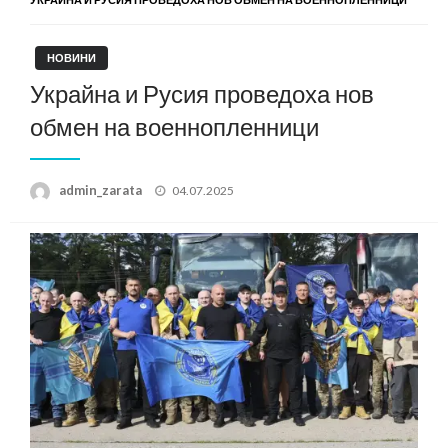
НОВИНИ
Украйна и Русия проведоха нов
обмен на военнопленници
Posted
admin_zarata
04.07.2025
on