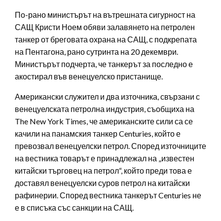
По-рано министърът на вътрешната сигурност на
САЩ Кристи Ноем обяви залавянето на петролен
танкер от бреговата охрана на САЩ, с подкрепата
на Пентагона, рано сутринта на 20 декември.
Министърът подчерта, че танкерът за последно е
акостирал във венецуелско пристанище.
Американски служител и два източника, свързани с
венецуелската петролна индустрия, съобщиха на
The New York Times, че американските сили са се
качили на панамския танкер Centuries, който е
превозвал венецуелски петрол. Според източниците
на вестника товарът е принадлежал на „известен
китайски търговец на петрол“, който преди това е
доставял венецуелски суров петрол на китайски
рафинерии. Според вестника танкерът Centuries не
е в списъка със санкции на САЩ.