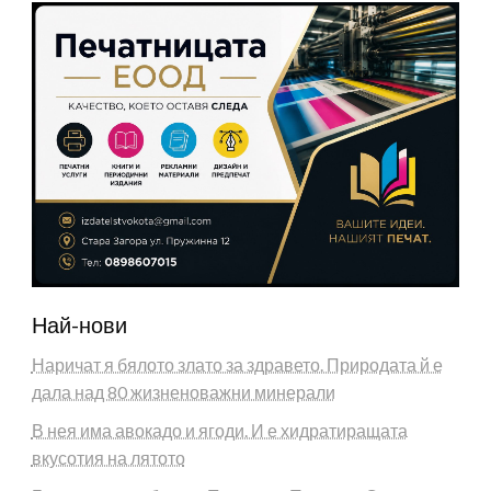
Най-нови
Наричат я бялото злато за здравето. Природата й е
дала над 80 жизненоважни минерали
В нея има авокадо и ягоди. И е хидратиращата
вкусотия на лятото