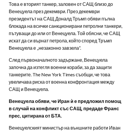
Това е вторият танкер, заловен от САЩ близо до
Венецуела през декември. През декември
президентът на САЩ Доналд Тръмп обяви пълна
блокада на всички санкционирани петролни танкери,
пътуващи до или от Венецуела. Той обясни, че САЩ
искат да си върнат петрола, който според Тръмп
Венецуела е „незаконно завзела“.
След първоначалното задържане, Венецуела
започна да изтегля военни кораби, за да защити
танкерите. The New York Times съобщи, че това
увеличава риска от военна конфронтация между
САЩ и Венецуела.
Венецуела обяви, че Иран ѝ е предложил помощ
в случай на конфликт със САЩ, предаде Франс
прес, цитирана от БТА.
Венецуелският министър на външните работи Иван