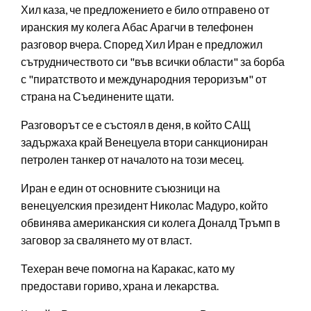
Хил каза, че предложението е било отправено от
иранския му колега Абас Арагчи в телефонен
разговор вчера. Според Хил Иран е предложил
сътрудничеството си "във всички области" за борба
с "пиратството и международния тероризъм" от
страна на Съединените щати.
Разговорът се е състоял в деня, в който САЩ
задържаха край Венецуела втори санкциониран
петролен танкер от началото на този месец.
Иран е един от основните съюзници на
венецуелския президент Николас Мадуро, който
обвинява американския си колега Доналд Тръмп в
заговор за свалянето му от власт.
Техеран вече помогна на Каракас, като му
предостави гориво, храна и лекарства.