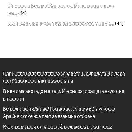
Спешно в Берлин! Канцлерът Мерц свика среща
на…
(44)
САЩ санкционираха Куба, българското МВнР с…
(44)
Наричат я бялото злато за здравето. Природата й е дала
над 80 жизненоважни минерали
В нея има авокадо и ягоди. И е хидратиращата вкусотия
на лятото
Без ядрени амбиции! Пакистан, Турция и Саудитска
Арабия сключиха пакт за взаимна отбрана
Русия извърши една от най-големите атаки срещу