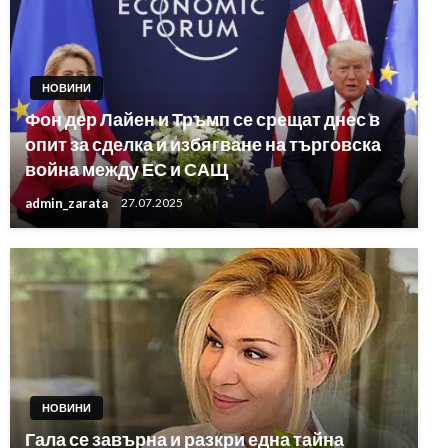
НОВИНИ
Фон дер Лайен и Тръмп се срещат днес в
опит за сделка и избягване на търговска
война между ЕС и САЩ
admin_zarata
27.07.2025
НОВИНИ
Гала се завърна и разкри една тайна