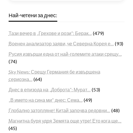
Най-четени за днес:
Тази вечер в „Грехове и рози“: Берак…
(479)
Военен анализатор заяви, че Северна Корея е…
(93)
Русия извърши една от най-големите атаки срещу…
(74)
Sky News: Срещу Германия бе извършена
сериозна…
(64)
Днес в епизода на „Доброта“: Мурат…
(53)
„В името на сина ми“ днес: Сема…
(49)
Глобално затопляне! Китай започва редовни…
(48)
Магнитна буря удря Земята още утре! Ето кога ще…
(45)