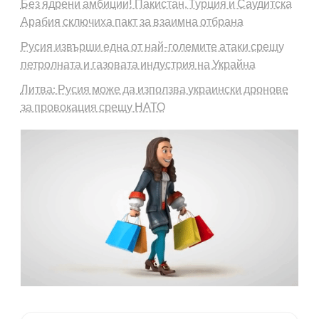
Без ядрени амбиции! Пакистан, Турция и Саудитска
Арабия сключиха пакт за взаимна отбрана
Русия извърши една от най-големите атаки срещу
петролната и газовата индустрия на Украйна
Литва: Русия може да използва украински дронове
за провокация срещу НАТО