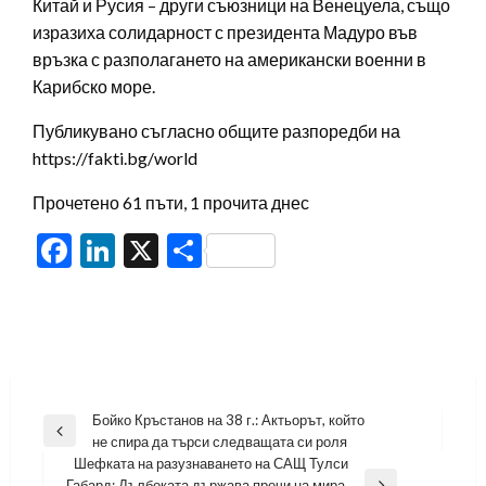
Китай и Русия – други съюзници на Венецуела, също
изразиха солидарност с президента Мадуро във
връзка с разполагането на американски военни в
Карибско море.
Публикувано съгласно общите разпоредби на
https://fakti.bg/world
Прочетено 61 пъти, 1 прочита днес
Facebook
LinkedIn
X
Share
Навигация
Бойко Кръстанов на 38 г.: Актьорът, който
Previous
не спира да търси следващата си роля
Post
Шефката на разузнаването на САЩ Тулси
Габард: Дълбоката държава пречи на мира,