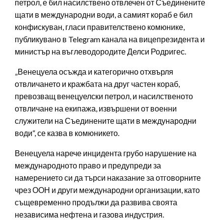
петрол, е бил насилствено отвлечен от Съединените
щати в международни води, а самият кораб е бил
конфискуван, гласи правителствено комюнике,
публикувано в Telegram канала на вицепрезидента и
министър на въглеводородите Делси Родригес.
„Венецуела осъжда и категорично отхвърля
отвличането и кражбата на друг частен кораб,
превозващ венецуелски петрол, и насилственото
отвличане на екипажа, извършени от военни
служители на Съединените щати в международни
води“, се казва в комюникето.
Венецуела нарече инцидента грубо нарушение на
международното право и предупреди за
намерението си да търси наказание за отговорните
чрез ООН и други международни организации, като
същевременно продължи да развива своята
независима нефтена и газова индустрия.