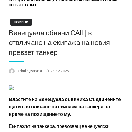
ПРЕВЗЕТ ТАНКЕР
НОВИНИ
Венецуела обвини САЩ в
отвличане на екипажа на новия
превзет танкер
Posted
admin_zarata
21.12.2025
on
Властите на Венецуела обвиниха Съединените
щати в отвличане на екипажа на танкера по
време на похищението му.
Екипажът на танкера, превозващ венецуелски