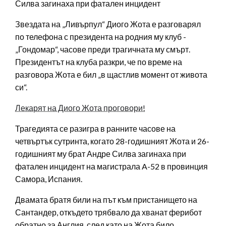
Силва загинаха при фатален инцидент
Звездата на „Ливърпул“ Диого Жота е разговарял
по телефона с президента на родния му клуб -
„Гондомар“, часове преди трагичната му смърт.
Президентът на клуба разкри, че по време на
разговора Жота е бил „в щастлив момент от живота
си“.
Лекарят на Диого Жота проговори!
Трагедията се разигра в ранните часове на
четвъртък сутринта, когато 28-годишният Жота и 26-
годишният му брат Андре Силва загинаха при
фатален инцидент на магистрала A-52 в провинция
Самора, Испания.
Двамата братя били на път към пристанището на
Сантандер, откъдето трябвало да хванат ферибот
обратно за Англия, след като на Жота било