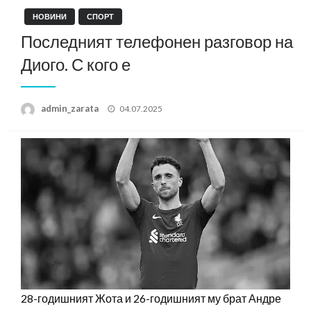
НОВИНИ
СПОРТ
Последният телефонен разговор на
Диого. С кого е
Posted
admin_zarata
04.07.2025
on
28-годишният Жота и 26-годишният му брат Андре