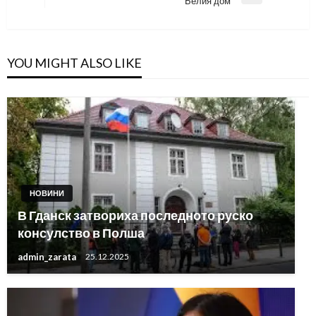
Белия дом
Post
YOU MIGHT ALSO LIKE
НОВИНИ
В Гданск затвориха последното руско
консулство в Полша
admin_zarata
25.12.2025