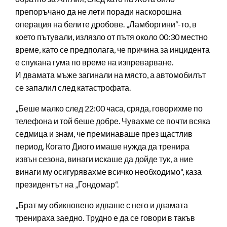
препоръчано да не лети поради наскорошна
операция на белите дробове. „Ламборгини“-то, в
което пътували, излязло от пътя около 00:30 местно
време, като се предполага, че причина за инцидента
е спукана гума по време на изпреварване.
И двамата мъже загинали на място, а автомобилът
се запалил след катастрофата.
„Беше малко след 22:00 часа, сряда, говорихме по
телефона и той беше добре. Чувахме се почти всяка
седмица и знам, че преминаваше през щастлив
период. Когато Диого имаше нужда да тренира
извън сезона, винаги искаше да дойде тук, а ние
винаги му осигурявахме всичко необходимо“, каза
президентът на „Гондомар“.
„Брат му обикновено идваше с него и двамата
тренираха заедно. Трудно е да се говори в такъв