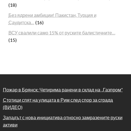
(18)
Без ядрени амбиции! Пакистан, Турция и
Саудитска…
(16)
ВСУ свалили само 15% от руските балистичните…
(15)
Пожар в Брянск: Четирима ранени в склад на „Газпром“
Стотици спят на улицата в Рим след спор за сграда
(ВИДЕО)
Западът с нова инициатива относно замразените руски
активи