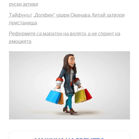
руски активи
Тайфунът „Долфин“ удари Окинава, Китай затвори
пристанища
Реформите са маратон на волята, а не спринт на
емоцията