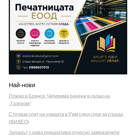
Най-нови
Пожар в Брянск: Четирима ранени в склад на
„Газпром“
Стотици спят на улицата в Рим след спор за сграда
(ВИДЕО)
Западът с нова инициатива относно замразените