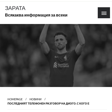
Skip
ЗАРАТА
to
Всякаква информация за всеки
content
HOMEPAGE
НОВИНИ
ПОСЛЕДНИЯТ ТЕЛЕФОНЕН РАЗГОВОР НА ДИОГО. С КОГО Е