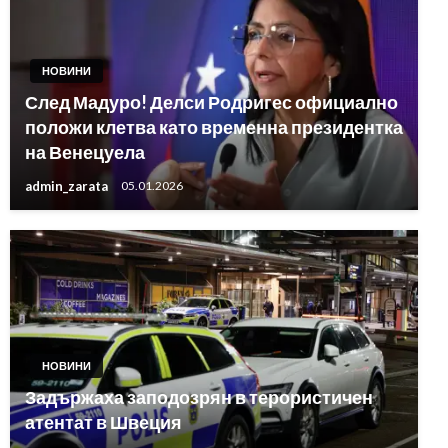
НОВИНИ
След Мадуро! Делси Родригес официално
положи клетва като временна президентка
на Венецуела
admin_zarata
05.01.2026
НОВИНИ
Задържаха заподозрян в терористичен
атентат в Швеция