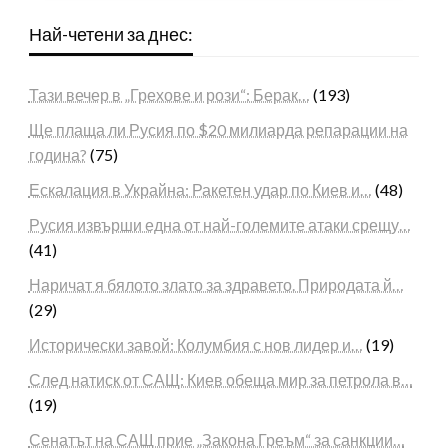
Най-четени за днес:
Тази вечер в „Грехове и рози“: Берак…
(193)
Ще плаща ли Русия по $20 милиарда репарации на
година?
(75)
Ескалация в Украйна: Ракетен удар по Киев и…
(48)
Русия извърши една от най-големите атаки срещу…
(41)
Наричат я бялото злато за здравето. Природата й…
(29)
Исторически завой: Колумбия с нов лидер и…
(19)
След натиск от САЩ: Киев обеща мир за петрола в…
(19)
Сенатът на САЩ прие „Закона Греъм“ за санкции…