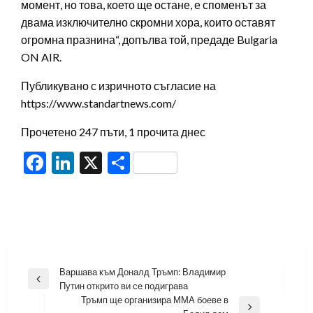
момент, но това, което ще остане, е споменът за
двама изключително скромни хора, които оставят
огромна празнина“, допълва той, предаде Bulgaria
ON AIR.
Публикувано с изричното съгласие на
https://www.standartnews.com/
Прочетено 247 пъти, 1 прочита днес
Facebook
LinkedIn
X
Share
Навигация
Варшава към Доналд Тръмп: Владимир
Previous
Путин открито ви се подиграва
Post
Тръмп ще организира ММА боеве в
Next